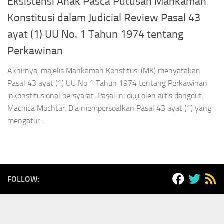
Eksistensi Anak Pasca Putusan Mahkamah
Konstitusi dalam Judicial Review Pasal 43
ayat (1) UU No. 1 Tahun 1974 tentang
Perkawinan
Akhirnya, majelis Mahkamah Konstitusi (MK) menyatakan
Pasal 43 ayat (1) UU No 1 Tahun 1974 tentang Perkawinan
inkonstitusional bersyarat. Pasal ini diuji oleh artis dangdut
Machica Mochtar. Dia mempersoalkan Pasal 43 ayat (1) yang
mengatur...
FOLLOW: