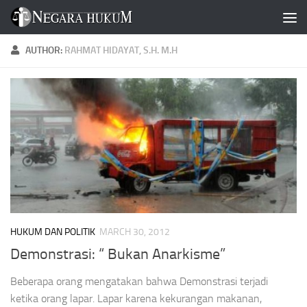
Skip to content
AUTHOR:
RAHMAT HIDAYAT, S.H. M.H
HUKUM DAN POLITIK
MARCH 30, 2012
Demonstrasi: “ Bukan Anarkisme”
Beberapa orang mengatakan bahwa Demonstrasi terjadi
ketika orang lapar. Lapar karena kekurangan makanan,