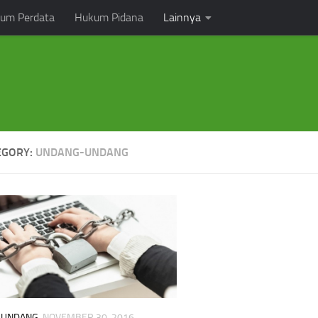
um Perdata
Hukum Pidana
Lainnya
EGORY:
UNDANG-UNDANG
-UNDANG
NOVEMBER 30, 2016