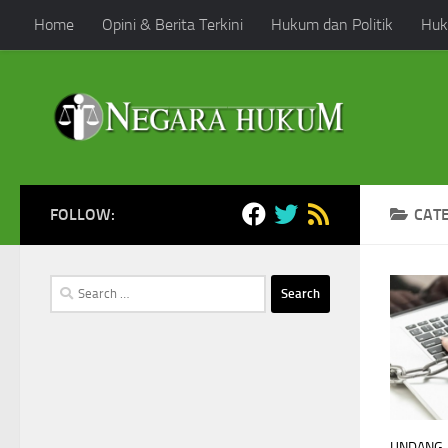
Home
Opini & Berita Terkini
Hukum dan Politik
Huk
Skip to content
FOLLOW:
CAT
Search
for:
UNDANG