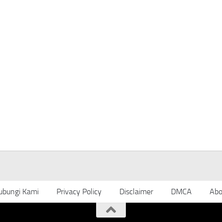
ubungi Kami
Privacy Policy
Disclaimer
DMCA
Abo