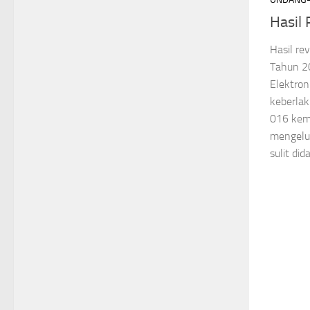
Hasil 
Hasil re
Tahun 20
Elektron
keberla
016 kem
mengelu
sulit di