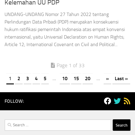
Kelemahan UU PDP
UNDANG-UNDANG Nomor 27 Tahun 2022 tentang
Perlindungan Data Pribadi (PDP) merupakan konsekuensi
hukum ratifikasi pemerintah Indonesia atas empat konvensi
internasional, yaitu Universal Declaration on Human Rights;
Article 12; International Covenant on Civil and Political...
Page 1 of 33
1
2
3
4
5
...
10
15
20
...
»
Last »
FOLLOW:
Search
for: