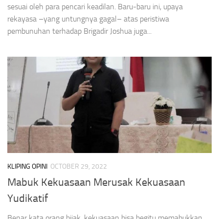
sesuai oleh para pencari keadilan. Baru-baru ini, upaya
rekayasa –yang untungnya gagal– atas peristiwa
pembunuhan terhadap Brigadir Joshua juga...
KLIPING OPINI
OCTOBER 29, 2022
Mabuk Kekuasaan Merusak Kekuasaan
Yudikatif
Benar kata orang bijak, kekuasaan bisa begitu memabukkan,