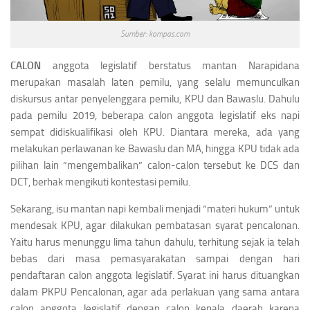
Sumber: kompas.com
CALON
anggota legislatif berstatus mantan Narapidana
merupakan masalah laten pemilu, yang selalu memunculkan
diskursus antar penyelenggara pemilu, KPU dan Bawaslu. Dahulu
pada pemilu 2019, beberapa calon anggota legislatif eks napi
sempat didiskualifikasi oleh KPU. Diantara mereka, ada yang
melakukan perlawanan ke Bawaslu dan MA, hingga KPU tidak ada
pilihan lain “mengembalikan” calon-calon tersebut ke DCS dan
DCT, berhak mengikuti kontestasi pemilu.
Sekarang, isu mantan napi kembali menjadi “materi hukum” untuk
mendesak KPU, agar dilakukan pembatasan syarat pencalonan.
Yaitu harus menunggu lima tahun dahulu, terhitung sejak ia telah
bebas dari masa pemasyarakatan sampai dengan hari
pendaftaran calon anggota legislatif. Syarat ini harus dituangkan
dalam PKPU Pencalonan, agar ada perlakuan yang sama antara
calon anggota legislatif dengan calon kepala daerah karena