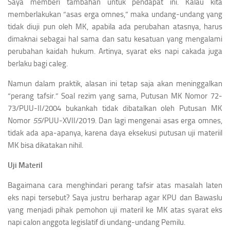
Saya memberi tambahan untuk pendapat ini. Kalau kita
memberlakukan “asas erga omnes,” maka undang-undang yang
tidak diuji pun oleh MK, apabila ada perubahan atasnya, harus
dimaknai sebagai hal sama dan satu kesatuan yang mengalami
perubahan kaidah hukum. Artinya, syarat eks napi cakada juga
berlaku bagi caleg.
Namun dalam praktik, alasan ini tetap saja akan meninggalkan
“perang tafsir.” Soal rezim yang sama, Putusan MK Nomor 72-
73/PUU-II/2004 bukankah tidak dibatalkan oleh Putusan MK
Nomor
55
/PUU-XVII/2019. Dan lagi mengenai asas erga omnes,
tidak ada apa-apanya, karena daya eksekusi putusan uji materiil
MK bisa dikatakan nihil.
Uji Materil
Bagaimana cara menghindari perang tafsir atas masalah laten
eks napi tersebut? Saya justru berharap agar KPU dan Bawaslu
yang menjadi pihak pemohon uji materil ke MK atas syarat eks
napi calon anggota legislatif di undang-undang Pemilu.