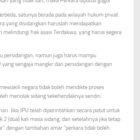
san yang tidak sah, maka Perkara diputus gugur.
berbeda, satunya berada pada wilayah hukum privat
ara yang disidangkan haruslah mendapatkan
h melindungi hak asasi Terdakwa, yang harus segera
tu persidangan, namun juga harus mampu
 yang sengaja mangkir dari persidangan dengan
mewakili negara tidak boleh mendikte proses
oleh menolak sidang sekehendaknya sendiri.
ri. Jika JPU telah diperintahkan secara patut untuk
(dua) kali masa sidang, dan setelahnya jika tetap
ur” dengan tambahan amar “perkara tidak boleh