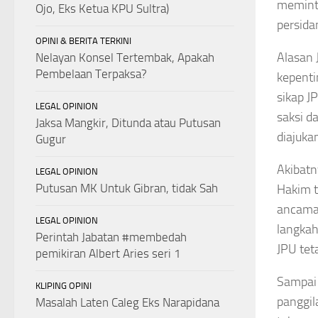
meminta
Ojo, Eks Ketua KPU Sultra)
persida
OPINI & BERITA TERKINI
Alasan 
Nelayan Konsel Tertembak, Apakah
Pembelaan Terpaksa?
kepenti
sikap J
LEGAL OPINION
saksi d
Jaksa Mangkir, Ditunda atau Putusan
diajuka
Gugur
Akibatn
LEGAL OPINION
Putusan MK Untuk Gibran, tidak Sah
Hakim t
ancam
LEGAL OPINION
langkah
Perintah Jabatan #membedah
JPU tet
pemikiran Albert Aries seri 1
Sampai 
KLIPING OPINI
panggil
Masalah Laten Caleg Eks Narapidana