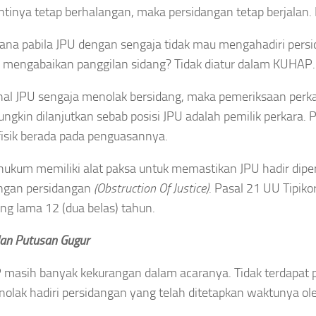
tinya tetap berhalangan, maka persidangan tetap berjalan.
na pabila JPU dengan sengaja tidak mau mengahadiri persi
 mengabaikan panggilan sidang? Tidak diatur dalam KUHAP. T
al JPU sengaja menolak bersidang, maka pemeriksaan perkar
ungkin dilanjutkan sebab posisi JPU adalah pemilik perkara.
fisik berada pada penguasannya.
 hukum memiliki alat paksa untuk memastikan JPU hadir dip
angan persidangan
(Obstruction Of Justice)
. Pasal 21 UU Tipik
ing lama 12 (dua belas) tahun.
an Putusan Gugur
masih banyak kekurangan dalam acaranya. Tidak terdapat 
olak hadiri persidangan yang telah ditetapkan waktunya ol