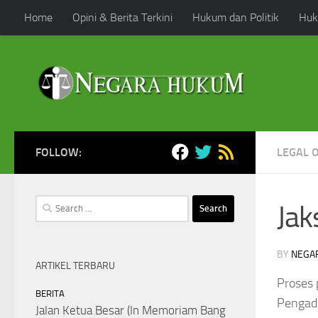
Home
Opini & Berita Terkini
Hukum dan Politik
Huk
Skip to content
FOLLOW:
LEGAL 
Search
Jak
for:
BY
NEGA
ARTIKEL TERBARU
Proses 
BERITA
Pengadi
Jalan Ketua Besar (In Memoriam Bang