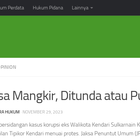
um Perdata
Hukum Pidana
Lainnya
OPINION
sa Mangkir, Ditunda atau 
RA HUKUM
·
NOVEMBER 29, 2023
persidangan kasus korupsi eks Walikota Kendari Sulkarnain Ka
lan Tipikor Kendari menuai protes. Jaksa Penuntut Umum (J