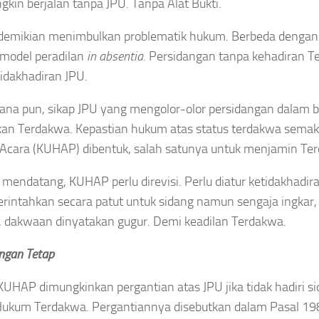
gkin berjalan tanpa JPU. Tanpa Alat Bukti.
 demikian menimbulkan problematik hukum. Berbeda dengan 
 model peradilan
in absentia
. Persidangan tanpa kehadiran 
tidakhadiran JPU.
na pun, sikap JPU yang mengolor-olor persidangan dalam b
an Terdakwa. Kepastian hukum atas status terdakwa sema
cara (KUHAP) dibentuk, salah satunya untuk menjamin Ter
mendatang, KUHAP perlu direvisi. Perlu diatur ketidakhadira
erintahkan secara patut untuk sidang namun sengaja ingk
, dakwaan dinyatakan gugur. Demi keadilan Terdakwa.
ngan Tetap
UHAP dimungkinkan pergantian atas JPU jika tidak hadiri si
ukum Terdakwa. Pergantiannya disebutkan dalam Pasal 19