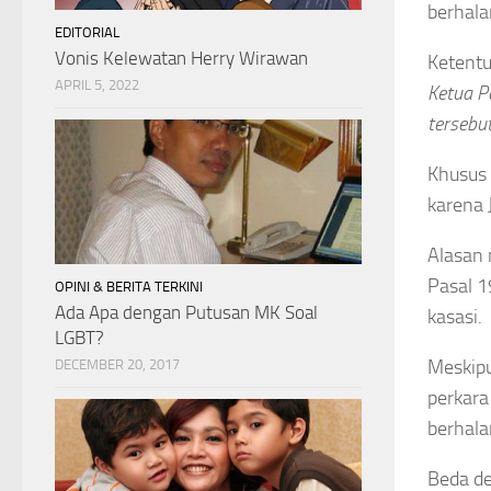
berhala
EDITORIAL
Vonis Kelewatan Herry Wirawan
Ketentu
APRIL 5, 2022
Ketua P
tersebut
Khusus 
karena 
Alasan 
Pasal 1
OPINI & BERITA TERKINI
Ada Apa dengan Putusan MK Soal
kasasi.
LGBT?
Meskipu
DECEMBER 20, 2017
perkara
berhala
Beda de