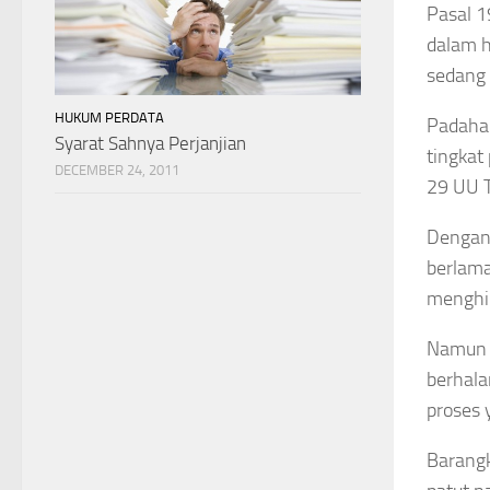
Pasal 1
dalam h
sedang 
HUKUM PERDATA
Padahal
Syarat Sahnya Perjanjian
tingkat
DECEMBER 24, 2011
29 UU T
Dengan 
berlama
menghin
Namun k
berhala
proses 
Barangk