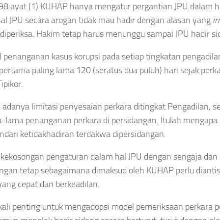
98 ayat (1) KUHAP hanya mengatur pergantian JPU dalam 
al JPU secara arogan tidak mau hadir dengan alasan yang
ir
diperiksa. Hakim tetap harus menunggu sampai JPU hadir si
 penanganan kasus korupsi pada setiap tingkatan pengadilan 
 pertama paling lama 120 (seratus dua puluh) hari sejak perka
ipikor.
adanya limitasi penyesaian perkara ditingkat Pengadilan, 
-lama penanganan perkara di persidangan. Itulah mengapa d
dari ketidakhadiran terdakwa dipersidangan.
ekosongan pengaturan dalam hal JPU dengan sengaja dan 
ngan tetap sebagaimana dimaksud oleh KUHAP perlu diantisi
yang cepat dan berkeadilan.
ali penting untuk mengadopsi model pemeriksaan perkara per