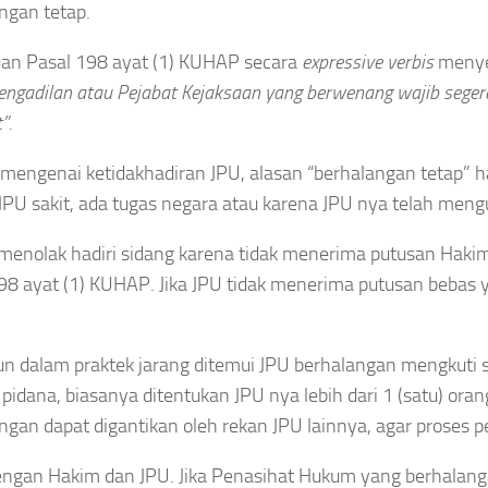
ngan tetap.
an Pasal 198 ayat (1) KUHAP secara
expressive verbis
meny
engadilan atau Pejabat Kejaksaan yang berwenang wajib seger
”.
mengenai ketidakhadiran JPU, alasan “berhalangan tetap” h
JPU sakit, ada tugas negara atau karena JPU nya telah mengu
menolak hadiri sidang karena tidak menerima putusan Haki
98 ayat (1) KUHAP. Jika JPU tidak menerima putusan bebas
n dalam praktek jarang ditemui JPU berhalangan mengkuti si
 pidana, biasanya ditentukan JPU nya lebih dari 1 (satu) ora
ngan dapat digantikan oleh rekan JPU lainnya, agar proses p
ngan Hakim dan JPU. Jika Penasihat Hukum yang berhalanga