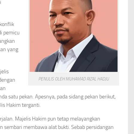
i
onflik
di pemicu
bangkan
aan yang
elis
PENULIS OLEH MUHAMAD RIZAL HADJU
 dengan
kan
da satu pekan. Apesnya, pada sidang pekan berikut,
lis Hakim terganti.
erjalan. Majelis Hakim pun tetap melayangkan
gan sembari membawa alat bukti. Sebab persidangan