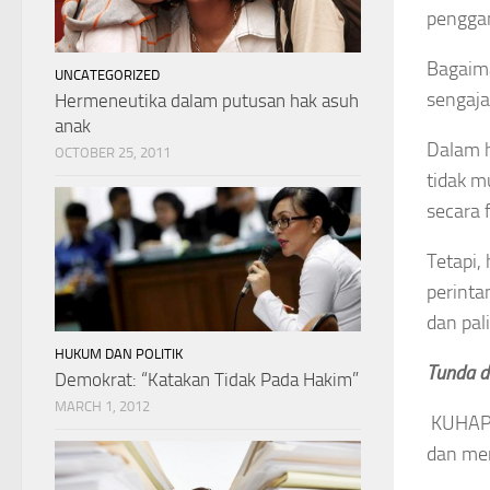
penggan
Bagaima
UNCATEGORIZED
sengaja
Hermeneutika dalam putusan hak asuh
anak
Dalam h
OCTOBER 25, 2011
tidak m
secara 
Tetapi,
perint
dan pal
HUKUM DAN POLITIK
Tunda d
Demokrat: “Katakan Tidak Pada Hakim”
MARCH 1, 2012
KUHAP 
dan men