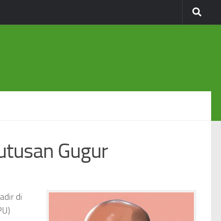
Putusan Gugur
dir di
PU)