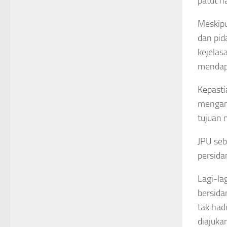
patut n
Meskipu
dan pid
kejelas
mendapa
Kepasti
mengant
tujuan 
JPU seb
persida
Lagi-la
bersida
tak had
diajuka