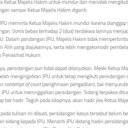
 Ketua Majelis Hakim untuk mundur dan menolak mengikut
ngan sampai Ketua Majelis Hakim diganti.
JPU meminta Ketua Majelis Hakim mundur karena dianggap k
ngan. Vonis bebas terhadap 2 (dua) terdakwa lainnya menja
PU. Dalam pandangan JPU, Majelis Hakim tidak mempertim
an Ahli yang diajukannya, serta lebih mengakomodir pembel
n Penasihat Hukum.
ya, persidangan pun tidak dapat dilanjutkan. Meski Ketua Maj
elah mengingatkan JPU untuk tetap mengikuti persidangan
an
contempt of court
(penghinaan pengadilan), tak menyurut
 JPU untuk meninggalkan persidangan. Sidang terpaksa ditun
ap tak hadir. Teguh pada sikapnya, akan hadir jika Ketua Maje
pada tulisan ini dibuat, persidangan kasus tersebut belum b
an sidang kepada JPU. Menanti JPU datang hadiri persidan