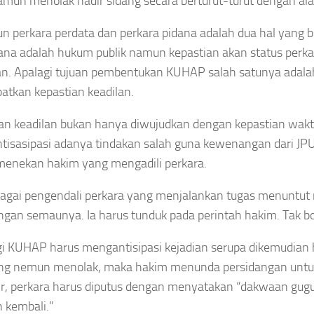
amun menolak hadir sidang secara berturut-turut dengan ala
n perkara perdata dan perkara pidana adalah dua hal yang 
ana adalah hukum publik namun kepastian akan status perk
an. Apalagi tujuan pembentukan KUHAP salah satunya adala
tkan kepastian keadilan.
an keadilan bukan hanya diwujudkan dengan kepastian wak
isasipasi adanya tindakan salah guna kewenangan dari JPU
menekan hakim yang mengadili perkara.
agai pengendali perkara yang menjalankan tugas menuntut 
ngan semaunya. Ia harus tunduk pada perintah hakim. Tak b
gi KUHAP harus mengantisipasi kejadian serupa dikemudian ha
ng nemun menolak, maka hakim menunda persidangan untuk 2 
ir, perkara harus diputus dengan menyatakan “dakwaan gug
n kembali.”