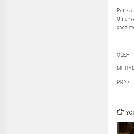
Putusan
Umum ag
pada me
OLEH:
MUHAMA
PRAKTI
YOU