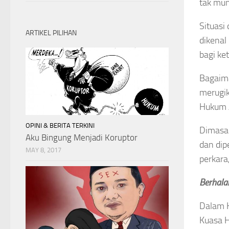
tak mun
Situasi
ARTIKEL PILIHAN
dikenal
bagi ke
Bagaima
merugik
Hukum A
OPINI & BERITA TERKINI
Dimasa 
Aku Bingung Menjadi Koruptor
dan dip
MAY 8, 2017
perkara
Berhala
Dalam K
Kuasa H