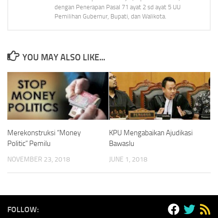
dengan Penerapan Pasal 71 ayat 2 sd ayat 5 UU
Pemilihan Gubernur, Bupati, dan Walikota.
YOU MAY ALSO LIKE...
Merekonstruksi “Money
KPU Mengabaikan Ajudikasi
Politic” Pemilu
Bawaslu
NOVEMBER 23, 2018
JUNE 1, 2018
FOLLOW: