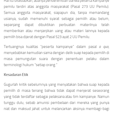
Hal itu disebabkan, adanya pendefenisian bahwa peserta kampanye
pemilu terdiri atas anggota masyarakat (Pasal 273 UU Pemilu).
Semua anggota masyarakat, siapapun dia, tanpa memandang
usianya, sudah memenuhi syarat sebagai pemilih atau belum,
sepanjang dapat dibuktikan perbuatan materilnya telah
memberikan atau menjanjikan uang atau materi lainnya kepada
pemilih bisa dijerat dengan Pasal 523 ayat 2 UU Pemilu.
Tertuangnya kualitas “peserta kampanye” dalam pasal
a quo
,
menyebabkan kemudian sama dengan delik suap kepada pemilih di
masa pemungutan suara dengan penentuan pelaku dalam
terminologi hukum “setiap orang.”
Kesadaran Etik
Gugurlah kritik sebelumnya yang menyatakan bahwa suap kepada
pemilih di masa tenang bahwa tidak dapat menjerat seseorang
yang tidak terdaftar sebagai pelaksana atau tim kampanye. Namun
tunggu dulu, sebab amunisi pembelaan dari mereka yang punya
niat dan maksud jahat untuk melancarkan aksinya membagi-bagi