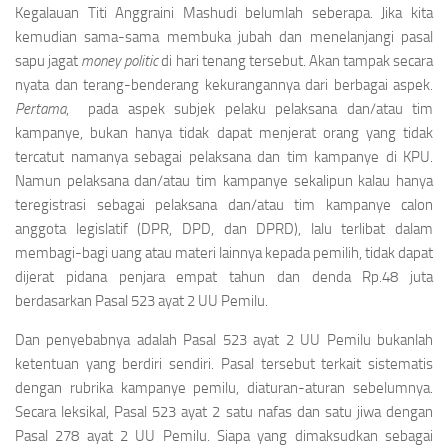
Kegalauan Titi Anggraini Mashudi belumlah seberapa. Jika kita
kemudian sama-sama membuka jubah dan menelanjangi pasal
sapu jagat
money politic
di hari tenang tersebut. Akan tampak secara
nyata dan terang-benderang kekurangannya dari berbagai aspek.
Pertama
, pada aspek subjek pelaku pelaksana dan/atau tim
kampanye, bukan hanya tidak dapat menjerat orang yang tidak
tercatut namanya sebagai pelaksana dan tim kampanye di KPU.
Namun pelaksana dan/atau tim kampanye sekalipun kalau hanya
teregistrasi sebagai pelaksana dan/atau tim kampanye calon
anggota legislatif (DPR, DPD, dan DPRD), lalu terlibat dalam
membagi-bagi uang atau materi lainnya kepada pemilih, tidak dapat
dijerat pidana penjara empat tahun dan denda Rp.48 juta
berdasarkan Pasal 523 ayat 2 UU Pemilu.
Dan penyebabnya adalah Pasal 523 ayat 2 UU Pemilu bukanlah
ketentuan yang berdiri sendiri. Pasal tersebut terkait sistematis
dengan rubrika kampanye pemilu, diaturan-aturan sebelumnya.
Secara leksikal, Pasal 523 ayat 2 satu nafas dan satu jiwa dengan
Pasal 278 ayat 2 UU Pemilu. Siapa yang dimaksudkan sebagai