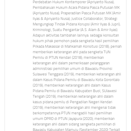
Perdebatan Hukum Kontemporer (Apriyanto Nusa);
Pembaharuan Hukum Acara Pidana Pasca Putusan MK
(Apriyanto Nusa); Praperadilan Pasca Putusan MK (Amir
Ilyas & Apriyanto Nusa); Justice Collaborator, Strategi
Mengungkap Tindak Pidana Korupsi (Amir Ilyas & Jupri);
Kriminologi, Suatu Pengantar (A.S. Alam & Amir Ilyas).
Adapun aktivitas tambahan lainnya: sebagai konsultan
hukum pihak pemohon pada sengketa hasil pemilihan
Pilkada Makassar di Mahkamah Konsitusi (2018); pernah
memberikan keterangan ahli pada sengketa TUN
Pemilu di PTUN Kendari (2018); memberikan
keterangan ahli dalam pemeriksaan pelanggaran
administrasi pemilihan umum di Bawaslu Provinsi
Sulawesi Tenggara (2019); memberikan keterangan ahli
dalam Kasus Pidana Pemilu di Bawaslu Kota Gorontalo
(2019); memberikan keterangan ahli dalam Kasus
Pidana Pemilu di Bawaslu Kabupaten Buol, SUlawesi
Tengah (2019); memberikan keterangan ahli dalam
kasus pidana pemilu di Pengadilan Negeri Kendari
(2019); memberikan keterangan ahli mengenai tidak
berkompetennya PTUN mengadili hasil pemilihan
umum DPRD di PTUN Jayapura (2020); memberikan
keterangan ahli dalam sidang sengketa pemilihan di
Bawaslu Kabupaten Mamuju (September 2020) Terkait