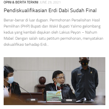
OPINI & BERITA TERKINI
JUNE 29, 2021
Pendiskualifikasian Erdi Dabi Sudah Final
Benar-benar di luar dugaan. Permohonan Perselisihan Hasil
Pemilihan (PHP) Bupati dan Wakil Bupati Yalimo gelombang
kedua yang kembali diajukan oleh Lakius Peyon – Nahum
Mabel. Dengan salah satu petitum permohonan, menyatakan
diskualifikasi terhadap Erdi...