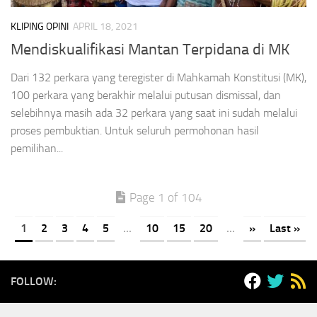
KLIPING OPINI
APRIL 18, 2021
Mendiskualifikasi Mantan Terpidana di MK
Dari 132 perkara yang teregister di Mahkamah Konstitusi (MK),
100 perkara yang berakhir melalui putusan dismissal, dan
selebihnya masih ada 32 perkara yang saat ini sudah melalui
proses pembuktian. Untuk seluruh permohonan hasil
pemilihan...
Page 1 of 104
1
2
3
4
5
...
10
15
20
...
»
Last »
FOLLOW: