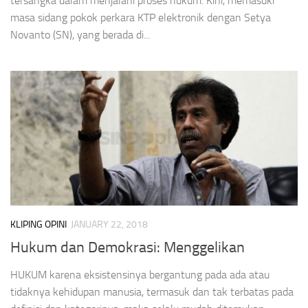
tersangka dalam menjalani proses hukum. Kini, memasuki
masa sidang pokok perkara KTP elektronik dengan Setya
Novanto (SN), yang berada di...
KLIPING OPINI
JANUARY 22, 2018
Hukum dan Demokrasi: Menggelikan
HUKUM karena ek­sis­ten­si­nya bergantung pada ada atau
tidaknya kehi­dup­an manusia, termasuk dan tak terbatas pada