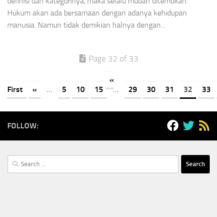
definisi dan kategorinya, maka selalu mu­dah ditemukan.
Hukum akan ada bersamaan dengan adanya kehidupan
manusia. Namun tidak demikian halnya dengan...
Page 32 of 33
«
First
«
...
5
10
15
...
29
30
31
32
33
FOLLOW:
Search
for: