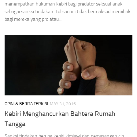
menempatkan hukuman kebiri bagi predator seksual anak
sebagai sanksi tindakan. Tulisan ini tidak bermaksud memihak
bagi mereka yang pro atau...
OPINI & BERITA TERKINI
MAY 31, 2016
Kebiri Menghancurkan Bahtera Rumah
Tangga
Sanksi tindakan berupa kebiri kimiawi dan pemasangan cip