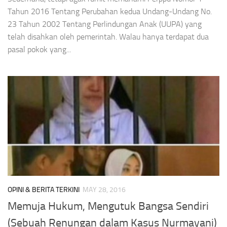
Tahun 2016 Tentang Perubahan kedua Undang-Undang No.
23 Tahun 2002 Tentang Perlindungan Anak (UUPA) yang
telah disahkan oleh pemerintah. Walau hanya terdapat dua
pasal pokok yang...
OPINI & BERITA TERKINI
MAY 28, 2016
Memuja Hukum, Mengutuk Bangsa Sendiri
(Sebuah Renungan dalam Kasus Nurmayani)