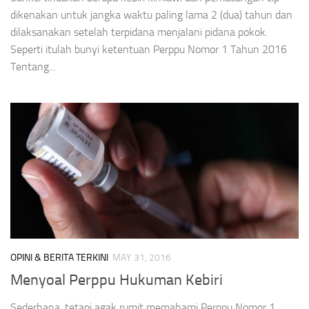
dikenakan untuk jangka waktu paling lama 2 (dua) tahun dan
dilaksanakan setelah terpidana menjalani pidana pokok.
Seperti itulah bunyi ketentuan Perppu Nomor 1 Tahun 2016
Tentang...
OPINI & BERITA TERKINI
MAY 31, 2016
Menyoal Perppu Hukuman Kebiri
Sederhana, tetapi agak rumit memahami Perppu Nomor 1