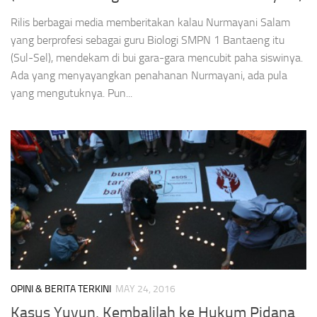
Rilis berbagai media memberitakan kalau Nurmayani Salam
yang berprofesi sebagai guru Biologi SMPN 1 Bantaeng itu
(Sul-Sel), mendekam di bui gara-gara mencubit paha siswinya.
Ada yang menyayangkan penahanan Nurmayani, ada pula
yang mengutuknya. Pun...
OPINI & BERITA TERKINI
MAY 24, 2016
Kasus Yuyun, Kembalilah ke Hukum Pidana