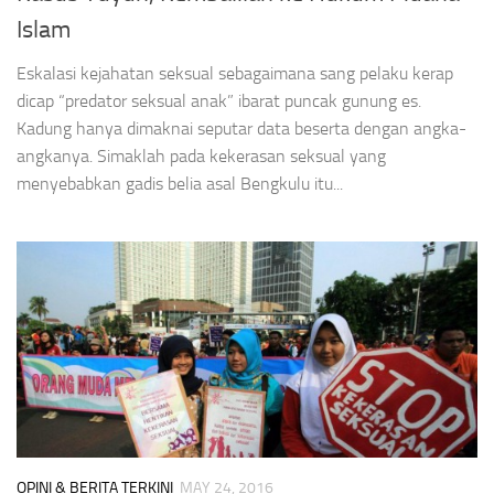
Islam
Eskalasi kejahatan seksual sebagaimana sang pelaku kerap
dicap “predator seksual anak” ibarat puncak gunung es.
Kadung hanya dimaknai seputar data beserta dengan angka-
angkanya. Simaklah pada kekerasan seksual yang
menyebabkan gadis belia asal Bengkulu itu...
OPINI & BERITA TERKINI
MAY 24, 2016