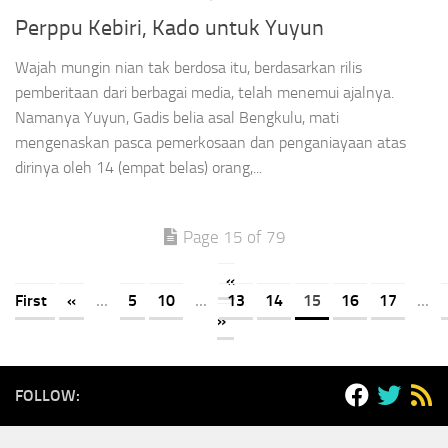
Perppu Kebiri, Kado untuk Yuyun
Wajah mungin nian tak berdosa itu, berdasarkan rilis
pemberitaan dari berbagai media, telah menemui ajalnya.
Namanya Yuyun, Gadis belia asal Bengkulu, mati
mengenaskan pasca pemerkosaan dan penganiayaan atas
dirinya oleh 14 (empat belas) orang,...
Page 15 of 79
«
First
«
...
5
10
...
13
14
15
16
17
...
»
FOLLOW: