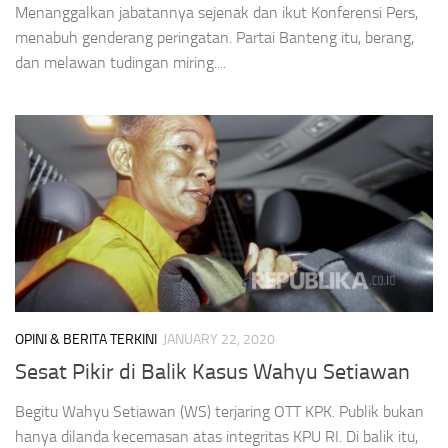
Menanggalkan jabatannya sejenak dan ikut Konferensi Pers,
menabuh genderang peringatan. Partai Banteng itu, berang,
dan melawan tudingan miring....
OPINI & BERITA TERKINI
JANUARY 22, 2020
Sesat Pikir di Balik Kasus Wahyu Setiawan
Begitu Wahyu Setiawan (WS) terjaring OTT KPK. Publik bukan
hanya dilanda kecemasan atas integritas KPU RI. Di balik itu,