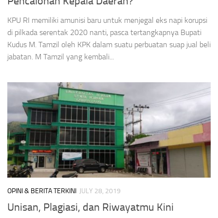
Pencalonan Kepala Daerah?
KPU RI memiliki amunisi baru untuk menjegal eks napi korupsi
di pilkada serentak 2020 nanti, pasca tertangkapnya Bupati
Kudus M. Tamzil oleh KPK dalam suatu perbuatan suap jual beli
jabatan. M Tamzil yang kembali...
OPINI & BERITA TERKINI
JULY 28, 2019
Unisan, Plagiasi, dan Riwayatmu Kini