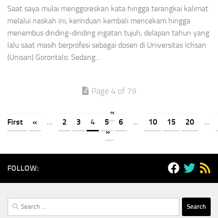
Saat saya mulai menggoreskan kata hingga terangkai kalimat
melalui naskah ini, kerinduan kembali mencekam hingga
menembus dinding-dinding ingatan tujuh, delapan tahun yang
lalu saat masih berprofesi sebagai dosen di Universitas Ichsan
(Unisan) Gorontalo. Sedang...
Page 4 of 79
«
First
«
...
2
3
4
5
6
...
10
15
20
...
»
FOLLOW:
Search
for: