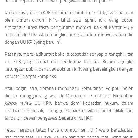
bahkan kepastian izin dewan pengawas diketahui publik.
Nampaknya, kinerja KPK kali ini, diperlambat oleh UU, juga dihambat
oleh oknum-oknum KPK. Lihat saja, sprint-lidik yang bocor,
simpang siurnya fakta penguntitan mereka, baik di Kantor PDIP
maupun di PTIK. Atau mungkin mereka butuh menyesuaikan diri
dengan UU KPK yang baru ini.
Pastinya, mereka dituntut bekerja cepat dan senyap di tengah lilitan
UU KPK yang lambat dan cenderung terbuka. Belum lagi, jika
kecurigaan publik benar, ada oknum KPK yang berselingkuh dengan
koruptor. Sangat kompleks.
Atau begini saja, Sembari menunggu kemurahan Perppu, boleh
dicoba menggantang asa di Mahkamah Konstitusi. Memohon
judicial review
UU KPK. bahwa demi kepastian hukum, dalam
keadaan mendesak, penggeledahan/penyitaan boleh dilakukan,
tanpa izin dewan pengawas. Seperti di KUHAP.
Tetapi harapan tetap harus ditumbuhkan. KPK wajib beradaptasi
dan mensiasati UU KPK. Aturan hanyalah benda mati, yang hidup