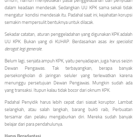
umum, namun menyediakan pasal penggeladahan dan penyitaan
dalam keadaan mendesak. Sedangkan UU KPK sama sekali tidak
mengatur kondisi mendesak itu. Padahal saat ini, kejahatan korupsi
semakin mempersulit bentuknya untuk dilacak.
Sekadar catatan, aturan penggeladahan yang digunakan KPK adalah
UU KPK. Bukan yang di KUHAP. Berdasarkan asas
lex specialist
derogat legi generale
.
Belum lagi, senjata ampuh KPK, yaitu penyadapan, juga harus seizin
Dewan Pengawas. Tak terbayangkan, berapa banyak
persekongkolan di jaringan seluler yang terlewatkan karena
menunggu persetujuan Dewan Pengawas. Mungkin sudah ada
yang transaksi. Itupun kalau tidak bocor dari oknum KPK.
Padahal Penyidik harus lebih cepat dari siasat koruptor. Lambat
selangkah, atau salah langkah, barang bukti raib, Perbuatan
tersamar dan pelaku mengaburkan diri. Mereka sudah banyak
belajar dari para pendahulunya.
Harus Beradaptasi