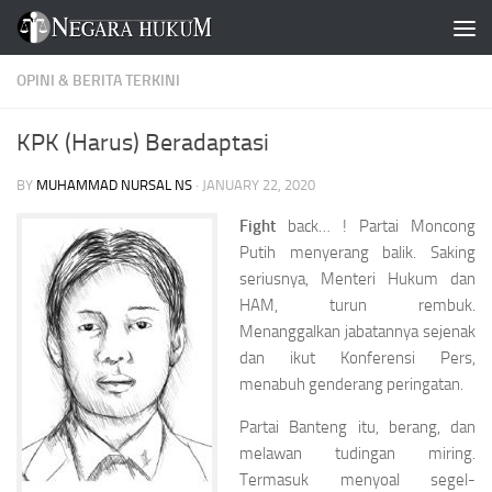
Skip to content
OPINI & BERITA TERKINI
KPK (Harus) Beradaptasi
BY
MUHAMMAD NURSAL NS
·
JANUARY 22, 2020
Fight
back… ! Partai Moncong
Putih menyerang balik. Saking
seriusnya, Menteri Hukum dan
HAM, turun rembuk.
Menanggalkan jabatannya sejenak
dan ikut Konferensi Pers,
menabuh genderang peringatan.
Partai Banteng itu, berang, dan
melawan tudingan miring.
Termasuk menyoal segel-