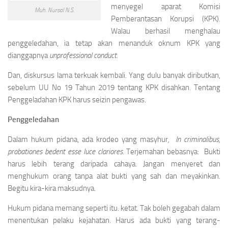
menyegel aparat Komisi
Muh. Nursal N.S.
Pemberantasan Korupsi (KPK).
Walau berhasil menghalau
penggeledahan, ia tetap akan menanduk oknum KPK yang
dianggapnya
unprofessional conduct.
Dan, diskursus lama terkuak kembali. Yang dulu banyak diributkan,
sebelum UU No 19 Tahun 2019 tentang KPK disahkan. Tentang
Penggeladahan KPK harus seizin pengawas.
Penggeledahan
Dalam hukum pidana, ada krodeo yang masyhur
, In criminalibus,
probationes bedent esse luce clariores.
Terjemahan bebasnya: Bukti
harus lebih terang daripada cahaya. Jangan menyeret dan
menghukum orang tanpa alat bukti yang sah dan meyakinkan.
Begitu kira-kira maksudnya.
Hukum pidana memang seperti itu. ketat. Tak boleh gegabah dalam
menentukan pelaku kejahatan. Harus ada bukti yang terang-