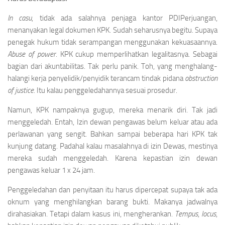
In casu
, tidak ada salahnya penjaga kantor PDIPerjuangan,
menanyakan legal dokumen KPK. Sudah seharusnya begitu. Supaya
penegak hukum tidak serampangan menggunakan kekuasaannya.
Abuse of power
. KPK cukup memperlihatkan legalitasnya. Sebagai
bagian dari akuntabilitas. Tak perlu panik. Toh, yang menghalang-
halangi kerja penyelidik/penyidik terancam tindak pidana
obstruction
of justice.
Itu kalau penggeledahannya sesuai prosedur.
Namun, KPK nampaknya gugup, mereka menarik diri. Tak jadi
menggeledah. Entah, Izin dewan pengawas belum keluar atau ada
perlawanan yang sengit. Bahkan sampai beberapa hari KPK tak
kunjung datang. Padahal kalau masalahnya di izin Dewas, mestinya
mereka sudah menggeledah. Karena kepastian izin dewan
pengawas keluar 1 x 24 jam.
Penggeledahan dan penyitaan itu harus dipercepat supaya tak ada
oknum yang menghilangkan barang bukti. Makanya jadwalnya
dirahasiakan. Tetapi dalam kasus ini, mengherankan.
Tempus
,
locus
,