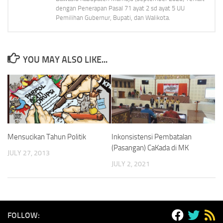
dengan Penerapan Pasal 71 ayat 2 sd ayat 5 UU
Pemilihan Gubernur, Bupati, dan Walikota.
YOU MAY ALSO LIKE...
Mensucikan Tahun Politik
Inkonsistensi Pembatalan
(Pasangan) CaKada di MK
JULY 27, 2013
JULY 2, 2021
FOLLOW: