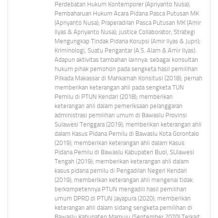
Perdebatan Hukum Kontemporer (Apriyanto Nusa);
Pembaharuan Hukum Acara Pidana Pasca Putusan MK
(Apriyanto Nusa); Praperadilan Pasca Putusan MK (Amir
Ilyas & Apriyanto Nusa); Justice Collaborator, Strategi
Mengungkap Tindak Pidana Korupsi (Amir Ilyas & Jupri);
Kriminologi, Suatu Pengantar (A.S. Alam & Amir Ilyas).
Adapun aktivitas tambahan lainnya: sebagai konsultan
hukum pihak pemohon pada sengketa hasil pemilihan
Pilkada Makassar di Mahkamah Konsitusi (2018); pernah
memberikan keterangan ahli pada sengketa TUN
Pemilu di PTUN Kendari (2018); memberikan
keterangan ahli dalam pemeriksaan pelanggaran
administrasi pemilihan umum di Bawaslu Provinsi
Sulawesi Tenggara (2019); memberikan keterangan ahli
dalam Kasus Pidana Pemilu di Bawaslu Kota Gorontalo
(2019); memberikan keterangan ahli dalam Kasus
Pidana Pemilu di Bawaslu Kabupaten Buol, SUlawesi
Tengah (2019); memberikan keterangan ahli dalam
kasus pidana pemilu di Pengadilan Negeri Kendari
(2019); memberikan keterangan ahli mengenai tidak
berkompetennya PTUN mengadili hasil pemilihan
umum DPRD di PTUN Jayapura (2020); memberikan
keterangan ahli dalam sidang sengketa pemilihan di
Bawaslu Kabupaten Mamuju (September 2020) Terkait