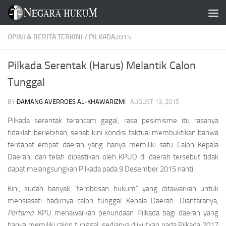
Skip to content
OPINI & BERITA TERKINI
/
PILKADA2015
Pilkada Serentak (Harus) Melantik Calon
Tunggal
BY
DAMANG AVERROES AL-KHAWARIZMI
·
AUGUST 13, 2015
Pilkada serentak terancam gagal, rasa pesimisme itu rasanya
tidaklah berlebihan, sebab kini kondisi faktual membuktikan bahwa
terdapat empat daerah yang hanya memiliki satu Calon Kepala
Daerah, dan telah dipastikan oleh KPUD di daerah tersebut tidak
dapat melangsungkan Pilkada pada 9 Desember 2015 nanti.
Kini, sudah banyak “terobosan hukum” yang ditawarkan untuk
mensiasati hadirnya calon tunggal Kepala Daerah. Diantaranya,
Pertama
: KPU menawarkan penundaan Pilkada bagi daerah yang
hanya memiliki calon tunggal, sedianya diikutkan pada Pilkada 2017