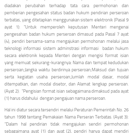
diadakan perubahan terhadap tata cara permohonan dan
pemberian pengesahan status badan hukum pendirian perseroan
terbatas, yang ditetapkan menggunakan sistem elektronik (Pasal 9
ayat 1):
“Untuk memperoleh keputusan Menteri mengenai
pengesahan badan hukum perseroan dimasud pada Pasal 7 ayat
(4), pendiri bersama-sama mengajukan permohonan melalui jasa
teknologi informasi sistem adminstrasi informasi badan hukum
secara elektronik kepada Menteri dengan mengisi format isian
yang memuat sekurang-kurangnya:
Nama dan tempat kedudukan
perseroan;Jangka waktu berdirinya perseroan;Maksud dan tujuan
serta kegiatan usaha perseroan;Jumlah modal dasar, modal
ditempatkan, dan modal disetor, dan
Alamat lengkap perseroan.
(Ayat 2):
“Pengisian format isian sebagaimana dimaksud pada ayat
(1) harus didahului dengan pengajuan nama perseroan.
Hal ini diatur secara tersendiri melalui Peraturan Pemerintah No. 26
tahun 1998 tentang Pemakaian Nama Perseran Terbatas. (Ayat 3):
“Dalam hal pendirian tidak mengajukan sendiri permohonan
sebagaimana ayat (1) dan ayat (2), pendiri hanya dapat mendiri