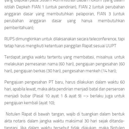
yang diajukan pada Sistem Administrasi Badan Hukum (yang dalam
istilah Depkeh FIAN 1 (untuk pendirian), FIAN 2 (untuk perubahan
anggaran dasar yang membutuhkan pelaporan, FIAN 3 (untuk
perubahan anggaran dasar yang hanya membutuhkan
pemberitahuan);
RUPS dimungkinkan untuk dilaksanakan secara teleconference, tapi
tetap harus mengikuti ketentuan panggilan Rapat sesuai UUPT
Terdapat jangka waktu tertentu yang membatasi, misalnya: untuk
melakukan pemesanan nama (60 hari), pengajuan pengesahan (60
hari), pengajuan berkas (30 hari), pengesahan menkeh (14 hari);
Pengajuan pengesahan PT baru, harus dilakukan dalam waktu 60
hari, apabila lewat, maka akta pendirian menjadi batal dan perseroan
menjadi bubar (Pasal 10 ayat 1 & ayat 9) –> berlaku juga untuk
pengajuan kembali (ayat 10);
Notulen Rapat di bawah tangan, wajib di tuangkan dalam bentuk
akta notaris dalam jangka waktu maksimal 30 hari sejak ditanda-
tangani. Jika dalam waktu tersebut tidak diajukan, maka Notulen