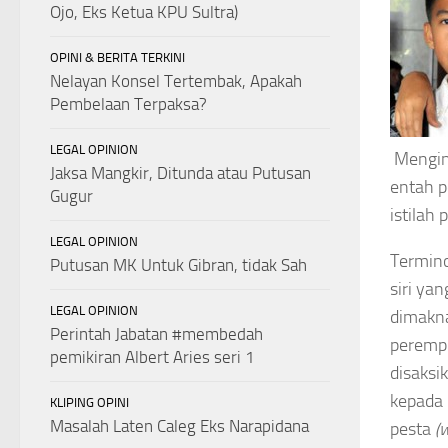
Ojo, Eks Ketua KPU Sultra)
OPINI & BERITA TERKINI
Nelayan Konsel Tertembak, Apakah
Pembelaan Terpaksa?
LEGAL OPINION
Menging
Jaksa Mangkir, Ditunda atau Putusan
entah p
Gugur
istilah
LEGAL OPINION
Termino
Putusan MK Untuk Gibran, tidak Sah
siri ya
LEGAL OPINION
dimakna
Perintah Jabatan #membedah
perempu
pemikiran Albert Aries seri 1
disaksi
kepada 
KLIPING OPINI
Masalah Laten Caleg Eks Narapidana
pesta
(