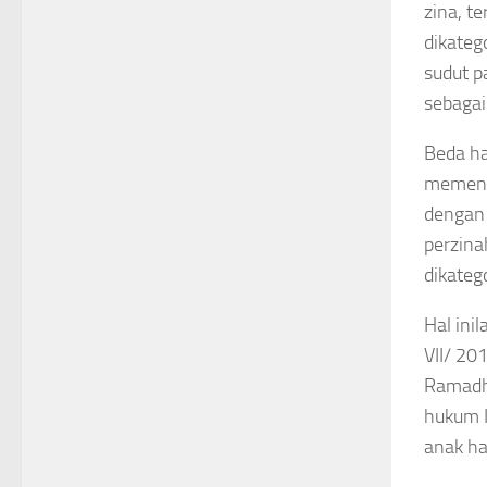
zina, t
dikateg
sudut p
sebagai
Beda ha
memenuh
dengan 
perzina
dikateg
Hal ini
VII/ 20
Ramadha
hukum I
anak ha