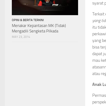
syarat 
Terkait
yang tid
OPINI & BERITA TERKINI
Menakar Kepantasan MK (Tidak)
itu tid
Mengadili Sengketa Pilkada
perkawi
MAY 23, 2014
yang be
bisa te
dapat j
mau ket
atasann
atau re
Anak L
Permasa
perspek