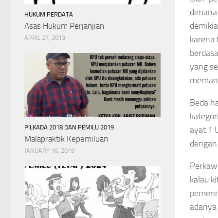
dimana 
HUKUM PERDATA
demikia
Asas Hukum Perjanjian
APRIL 27, 2013
karena 
berdasa
yang se
memang 
Beda ha
kategor
PILKADA 2018 DAN PEMILU 2019
ayat 1 
Malapraktik Kepemiluan
dengan 
JANUARY 16, 2019
Perkawi
kalau k
pemerin
adanya 