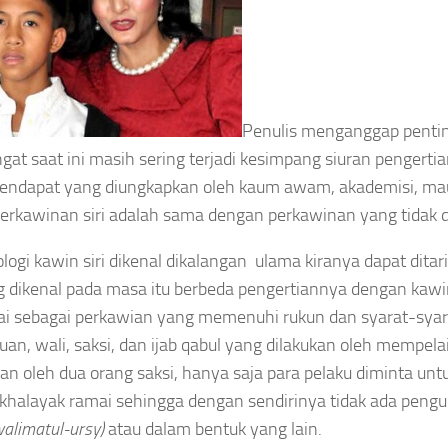
Penulis menganggap penting
at saat ini masih sering terjadi kesimpang siuran pengertian
endapat yang diungkapkan oleh kaum awam, akademisi, ma
 perkawinan siri adalah sama dengan perkawinan yang tidak 
logi kawin siri dikenal dikalangan ulama kiranya dapat dita
ng dikenal pada masa itu berbeda pengertiannya dengan kawin
i sebagai perkawian yang memenuhi rukun dan syarat-syara
an, wali, saksi, dan ijab qabul yang dilakukan oleh mempela
kan oleh dua orang saksi, hanya saja para pelaku diminta un
khalayak ramai sehingga dengan sendirinya tidak ada pe
walimatul-ursy)
atau dalam bentuk yang lain.