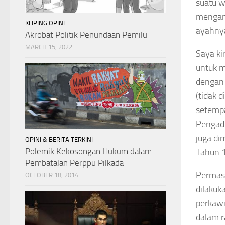
suatu w
mengang
KLIPING OPINI
ayahny
Akrobat Politik Penundaan Pemilu
MARCH 15, 2022
Saya ki
untuk m
dengan
(tidak 
setempa
Pengadi
juga di
OPINI & BERITA TERKINI
Polemik Kekosongan Hukum dalam
Tahun 
Pembatalan Perppu Pilkada
Permasa
OCTOBER 18, 2014
dilakuk
perkawi
dalam r