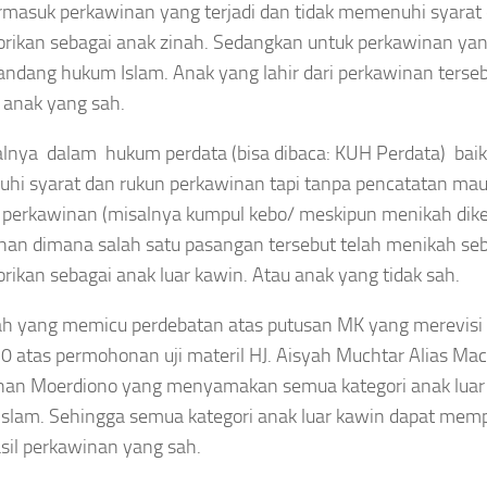
ermasuk perkawinan yang terjadi dan tidak memenuhi syarat
orikan sebagai anak zinah. Sedangkan untuk perkawinan ya
andang hukum Islam. Anak yang lahir dari perkawinan terseb
 anak yang sah.
lnya dalam hukum perdata (bisa dibaca: KUH Perdata) baik 
i syarat dan rukun perkawinan tapi tanpa pencatatan maupu
perkawinan (misalnya kumpul kebo/ meskipun menikah dikem
han dimana salah satu pasangan tersebut telah menikah s
orikan sebagai anak luar kawin. Atau anak yang tidak sah.
lah yang memicu perdebatan atas putusan MK yang merevisi
10 atas permohonan uji materil HJ. Aisyah Muchtar Alias M
n Moerdiono yang menyamakan semua kategori anak luar ka
slam. Sehingga semua kategori anak luar kawin dapat me
sil perkawinan yang sah.