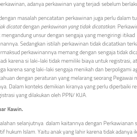
perkawinan, adanya perkawinan yang terjadi sebelum berl
 dengan masalah pencatatan perkawinan juga perlu dalam tu
ak dicatat
dengan
perkawinan yang tidak dicatatkan
. Perkaw
ak mengandung unsur dengan sengaja yang mengiringi itikad
nannya. Sedangkan istilah perkawinan tidak dicatatkan terk
rmaksud perkawinannya memang dengan sengaja tidak dicat
rjadi karena si laki-laki tidak memiliki biaya untuk registras
uga karena sang laki-laki sengaja menikah dan berpoligami aga
ahuan dengan peraturan yang melarang seorang Pegawai neg
ya. Dalam konteks demikian kiranya yang perlu diperbaik
gistrasi yang dilakukan oleh PPN/ KUA.
uar Kawin.
lahan selanjutnya dalam kaitannya dengan Perkawianan sir
tif hukum Islam. Yaitu anak yang lahir karena tidak adanya