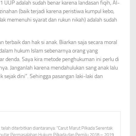
1 UUP adalah sudah benar karena landasan fiqih, Al-
nahan (baik terjadi karena peristiwa kumpul kebo,
idak memenuhi syarat dan rukun nikah) adalah sudah
terbaik dan hak si anak. Biarkan saja secara moral
 dalam hukum Islam sebenarnya orang yang
ar denda. Saya kira metode penghukuman ini perlu di
a. Janganlah karena mendahulukan sang anak lalu
k sejak dini”. Sehingga pasangan laki-laki dan
elah diterbitkan diantaranya: “Carut Marut Pilkada Serentak
Seputar Permasalahan Hukum Pilkada dan Pemilu 2018 – 2019