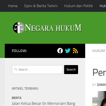
Home
Opini & Berita Terkini
Hukum dan Politik
Huk
Skip to content
FOLLOW:
HUKUM 
Search
Per
for:
BY
DAMA
ARTIKEL TERBARU
BERITA
Jalan Ketua Besar (In Memoriam Bang