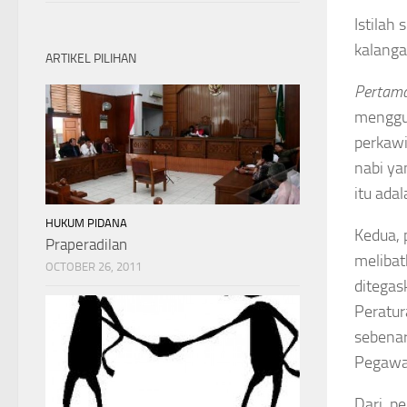
Istilah
kalanga
ARTIKEL PILIHAN
Pertam
menggun
perkawi
nabi ya
itu ada
HUKUM PIDANA
Kedua, 
Praperadilan
melibat
OCTOBER 26, 2011
ditegas
Peratur
sebenar
Pegawai
Dari pe