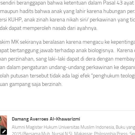
 sendiri beranggapan bahwa ketentuan dalam Pasal 43 ayat 
 maupun hadits bahwa anak yang lahir karena hubungan perzi
ersi KUHP, anak zinah karena nikah siri/ perkawinan yang t
idak dapat memperoleh nasab dari ayahnya.
akim MK sekiranya beralasan karena mengacu ke kepentingan 
pat bertanggung jawab terhadap anak biologisnya. Karena
an perzinahan, sang laki-laki dapat di dera dengan membay
n dalam pengaturan undang-undang perkawinan ke depanny
olah putusan tersebut tidak ada lagi efek “penghukum teologi
uan gampang saja berzinah.
Damang Averroes Al-Khawarizmi
Alumni Magister Hukum Universitas Muslim Indonesia, Buku yang t
2015 (Bersama Muh. Nursal N.S), Makassar: Philosophia Press; 