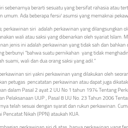
 siri sebenarnya berarti sesuatu yang bersifat rahasia atau
n umum. Ada beberapa fersi/ asumsi yang memaknai pekawi
a
, perkawinan siri adalah perkawinan yang dilangsungkan o
akan wali atau saksi yang dibenarkan oleh syariat Islam.
nan jenis ini adalah perkawinan yang tidak sah dan bahka
ng berbunyi “bahwa suatu pernikahan yang tidak menghadir
lah suami, wali dan dua orang saksi yang adil.”
perkawinan siri yakni perkawinan yang dilakukan oleh seor
kan petugas pencatatan perkawinan atau dapat juga dikatak
kan dalam Pasal 2 ayat 2 UU No 1 tahun 1974 Tentang Perk
an Pelaksanaan UUP , Pasal 8 UU No. 23 Tahun 2006 Tenta
nya telah sesuai dengan syarat dan rukun perkawinan. Cuma 
 Pencatat Nikah (PPN) ataukah KUA.
mbagian perkawinan siri di atas, hanya perkawinan yang fer