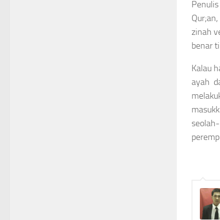
Penulis
Qur;an,
zinah v
benar t
Kalau h
ayah da
melakuk
masukka
seolah-
peremp