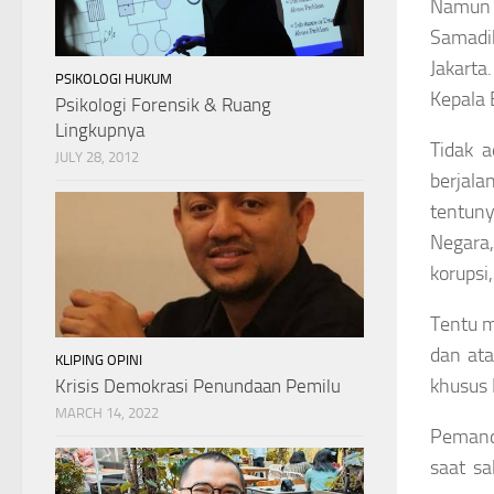
Namun 
Samadi
Jakarta
PSIKOLOGI HUKUM
Kepala 
Psikologi Forensik & Ruang
Lingkupnya
Tidak 
JULY 28, 2012
berjala
tentun
Negara,
korupsi
Tentu m
dan ata
KLIPING OPINI
khusus 
Krisis Demokrasi Penundaan Pemilu
MARCH 14, 2022
Pemand
saat s