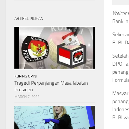
Welcome
ARTIKEL PILIHAN
Bank In
Sekedar
BLBI. Da
Setelah
DPO, a
penang
KLIPING OPINI
Formula
Tragedi Perpanjangan Masa Jabatan
Presiden
Masyar
MARCH 7, 2022
penangk
Indone
BLBI ya