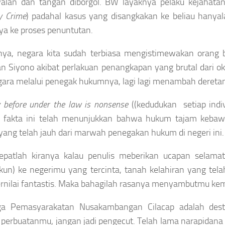
alan dan tangan diborgol. BW layaknya pelaku kejahatan
y Crime
) padahal kasus yang disangkakan ke beliau hanya
ya ke proses penuntutan.
nya, negara kita sudah terbiasa mengistimewakan orang 
n Siyono akibat perlakuan penangkapan yang brutal dari ok
gara melalui penegak hukumnya, lagi lagi menambah deretan p
y before under the law is nonsense
((kedudukan setiap ind
), fakta ini telah menunjukkan bahwa hukum tajam kebawa
ang telah jauh dari marwah penegakan hukum di negeri ini.
epatlah kiranya kalau penulis meberikan ucapan selama
un) ke negerimu yang tercinta, tanah kelahiran yang tela
rnilai fantastis. Maka bahagilah rasanya menyambutmu kemb
a Pemasyarakatan Nusakambangan Cilacap adalah destin
perbuatanmu, jangan jadi pengecut. Telah lama narapida