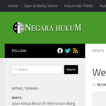
Home
Opini & Berita Terkini
Hukum dan Politik
Huk
Skip to content
FOLLOW:
BERITA
Search
Wel
for:
BY
NEGA
ARTIKEL TERBARU
BERITA
Jalan Ketua Besar (In Memoriam Bang