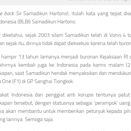
 back Sir
Samadikun Hartono!, itulah kata yang tepat dis
donesia (BLBI) Samadikun Hartono.
 diketahui, sejak 2003 silam Samadikun telah di Vonis 4
n sejak itu, dirinya tidak dapat dieksekusi karena telah buron
 hampir 13 tahun lamanya menjadi buronan Kejaksaan RI da
khirnya kembali juga ke Indonesia pada kamis malam (21
kapan, saat Samadikun hendak menyaksikan dan mendukun
 One (F1) di GP Sanghai Tiongkok.
akat Indonesia dan penggiat anti korupsi tentunya patut
apan tersebut, dengan statusnya sebagai ‘perampok’ uang 
sia akan membantu untuk memberikan petunjuk kepada piha
ng lainnya. Semoga saja.