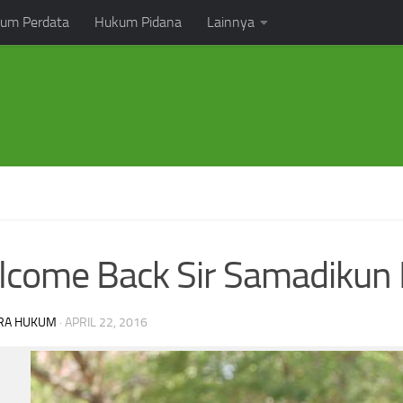
um Perdata
Hukum Pidana
Lainnya
come Back Sir Samadikun
RA HUKUM
·
APRIL 22, 2016