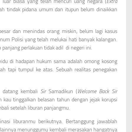
 luar biasa yang telah mencuri uang negara (
Extra
lah tindak pidana umum dan itupun belum dinaikkan
besar dan menindas orang miskin, belum lagi kasus
num Polisi yang telah melukai hati banyak kalangan.
anjang perlakuan tidak adil di negeri ini.
ividu di hadapan hukum sama adalah omong kosong
h tapi tumpul ke atas. Sebuah realitas penegakan
t datang kembali
Sir
Samadikun (
Welcome Back Sir
h kau tinggalkan belasan tahun dengan jejak korupsi
ali setelah liburan panjangmu.
asi liburanmu berikutnya. Bertanggung jawablah
na lainnya menunggumu kembali merasakan hangatnya