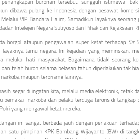
penangkapan buronan tersebut, sungguh istimewa, bak
kun dibawa pulang ke Indonesia dengan pesawat komers
. Melalui VIP Bandara Halim, Samadikun layaknya seorang 
Badan Intelejen Negara Sutiyoso dan Pihak dari Kejaksaan RI
ada borgol ataupun pengawalan super ketat terhadap
Sir
n layaknya tamu negara. Ini kejadian yang memiriskan, me
ya melukai hati masyarakat. Bagaimana tidak! seorang ko
 dan telah buron selama belasan tahun diperlakukan tak b
, narkoba maupun terorisme lainnya.
asih segar di ingatan kita, melalui media elektronik, cetak
u pemakai narkoba dan pelaku terduga teroris di tangkap 
Polri yang mengawal ketat mereka.
angan ini sangat berbeda jauh dengan perlakuan terhad
alah satu pimpinan KPK Bambang Wijayanto (BW) di tangk