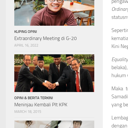
pengaw
Ordinar
statusn
Seperti
KLIPING OPINI
kematia
Extraordinary Meeting di G-20
Kini Ne
APRIL 16, 2022
Equalit
belaka
hukum y
Maka t
Samadik
OPINI & BERITA TERKINI
yang be
Meninjau Kembali Plt KPK
MARCH 18, 2015
Lembag
dengan 