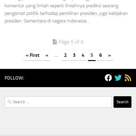
komentar yang ilmiah seperti ilmiahnya prediksi seorang
pengamat politik terhadap pemilihan presiden, juga kebijakan
presiden. Sementara di negara Indonesia...
Page 5 of 6
« First
«
...
2
3
4
5
6
»
FOLLOW:
Search
for: