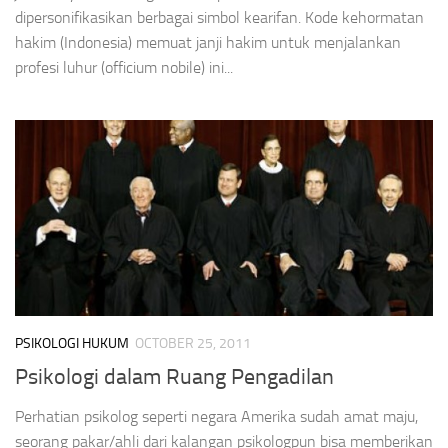
dipersonifikasikan berbagai simbol kearifan. Kode kehormatan
hakim (Indonesia) memuat janji hakim untuk menjalankan
profesi luhur (officium nobile) ini...
PSIKOLOGI HUKUM
OCTOBER 25, 2011
Psikologi dalam Ruang Pengadilan
Perhatian psikolog seperti negara Amerika sudah amat maju,
seorang pakar/ahli dari kalangan psikologpun bisa memberikan