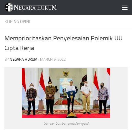
Skip to content
KLIPING OPINI
Memprioritaskan Penyelesaian Polemik UU
Cipta Kerja
BY
NEGARA HUKUM
·
MARCH 9, 2022
Sumber Gambar: presidenri.go.id