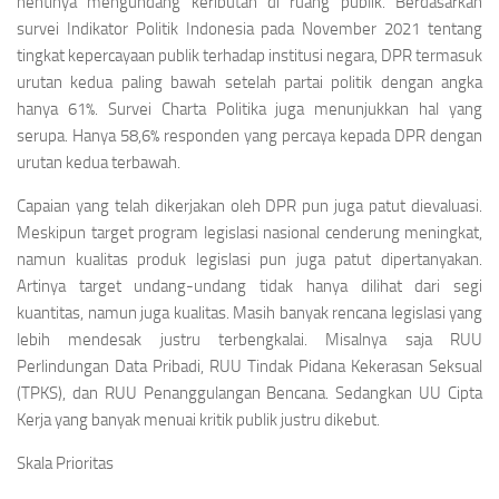
hentinya mengundang keributan di ruang publik. Berdasarkan
survei Indikator Politik Indonesia pada November 2021 tentang
tingkat kepercayaan publik terhadap institusi negara, DPR termasuk
urutan kedua paling bawah setelah partai politik dengan angka
hanya 61%. Survei Charta Politika juga menunjukkan hal yang
serupa. Hanya 58,6% responden yang percaya kepada DPR dengan
urutan kedua terbawah.
Capaian yang telah dikerjakan oleh DPR pun juga patut dievaluasi.
Meskipun target program legislasi nasional cenderung meningkat,
namun kualitas produk legislasi pun juga patut dipertanyakan.
Artinya target undang-undang tidak hanya dilihat dari segi
kuantitas, namun juga kualitas. Masih banyak rencana legislasi yang
lebih mendesak justru terbengkalai. Misalnya saja RUU
Perlindungan Data Pribadi, RUU Tindak Pidana Kekerasan Seksual
(TPKS), dan RUU Penanggulangan Bencana. Sedangkan UU Cipta
Kerja yang banyak menuai kritik publik justru dikebut.
Skala Prioritas