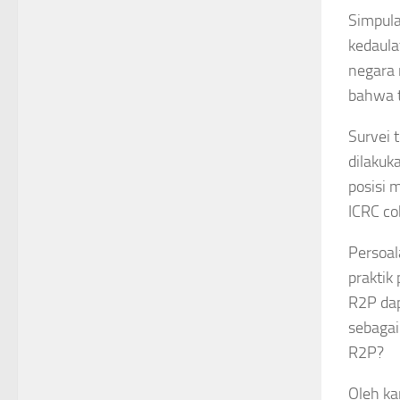
Simpula
kedaula
negara 
bahwa t
Survei 
dilakuk
posisi 
ICRC co
Persoal
praktik
R2P dap
sebagai
R2P?
Oleh ka