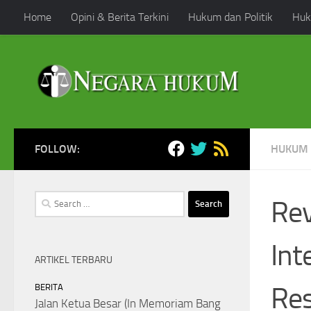
Home
Opini & Berita Terkini
Hukum dan Politik
Huk
Skip to content
FOLLOW:
HUKUM 
Search
Rev
for:
Int
ARTIKEL TERBARU
Res
BERITA
Jalan Ketua Besar (In Memoriam Bang