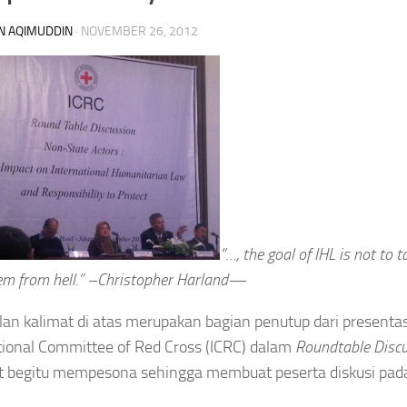
N AQIMUDDIN
·
NOVEMBER 26, 2012
“…, the goal of IHL is not to 
em from hell.” –Christopher Harland—
an kalimat di atas merupakan bagian penutup dari presentas
tional Committee of Red Cross (ICRC) dalam
Roundtable Disc
t begitu mempesona sehingga membuat peserta diskusi pada 