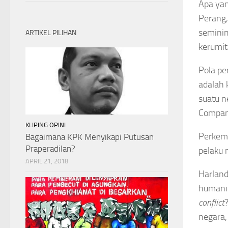
Apa yan
Perang,
seminim
ARTIKEL PILIHAN
kerumit
Pola pe
adalah 
suatu n
Company
KLIPING OPINI
Perkem
Bagaimana KPK Menyikapi Putusan
Praperadilan?
pelaku 
APRIL 21, 2018
Harland
humanit
conflict
negara,