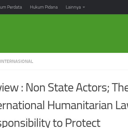
um Perdata
Hukum Pidana
Lainnya
INTERNASIONAL
iew : Non State Actors; The
ernational Humanitarian L
ponsibility to Protect