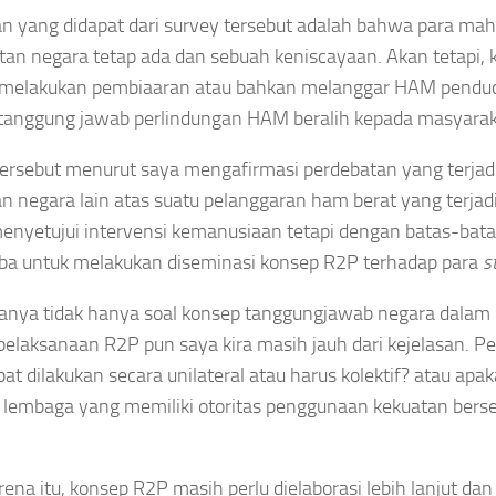
n yang didapat dari survey tersebut adalah bahwa para 
tan negara tetap ada dan sebuah keniscayaan. Akan tetapi, k
melakukan pembiaaran atau bahkan melanggar HAM pendudukn
anggung jawab perlindungan HAM beralih kepada masyaraka
tersebut menurut saya mengafirmasi perdebatan yang terjadi
an negara lain atas suatu pelanggaran ham berat yang terjadi
menyetujui intervensi kemanusiaan tetapi dengan batas-bata
ba untuk melakukan diseminasi konsep R2P terhadap para
s
anya tidak hanya soal konsep tanggungjawab negara dalam 
 pelaksanaan R2P pun saya kira masih jauh dari kejelasan.
at dilakukan secara unilateral atau harus kolektif? atau 
 lembaga yang memiliki otoritas penggunaan kekuatan bers
rena itu, konsep R2P masih perlu dielaborasi lebih lanjut d