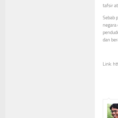
tafsir 
Sebab p
negara 
pendudu
dan ber
Link: h