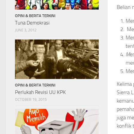
Belian 
OPINI & BERITA TERKINI
Mem
Tuna Demokrasi
Mel
JUNE 3, 2012
Mem
ten
M
e
men
Men
Kelima p
OPINI & BERITA TERKINI
Perlukah Revisi UU KPK
Sierra 
OCTOBER 19, 2015
kemanus
pemaha
juga me
konflik