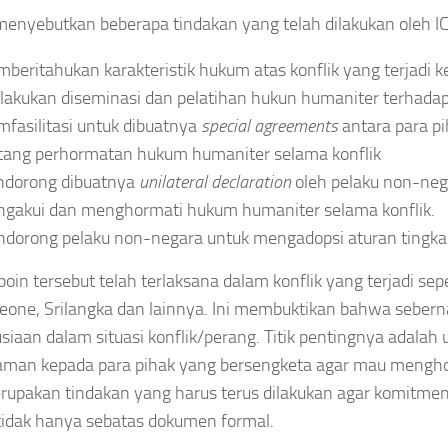
menyebutkan beberapa tindakan yang telah dilakukan oleh IC
beritahukan karakteristik hukum atas konflik yang terjadi ke
akukan diseminasi dan pelatihan hukun humaniter terhadap m
fasilitasi untuk dibuatnya
special agreements
antara para p
tang perhormatan hukum humaniter selama konflik
ndorong dibuatnya
unilateral declaration
oleh pelaku non-ne
gakui dan menghormati hukum humaniter selama konflik.
dorong pelaku non-negara untuk mengadopsi aturan tingkah
oin tersebut telah terlaksana dalam konflik yang terjadi sepert
Leone, Srilangka dan lainnya. Ini membuktikan bahwa sebern
iaan dalam situasi konflik/perang. Titik pentingnya adalah
man kepada para pihak yang bersengketa agar mau mengh
rupakan tindakan yang harus terus dilakukan agar komitm
 tidak hanya sebatas dokumen formal.