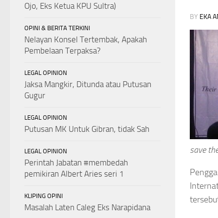
Ojo, Eks Ketua KPU Sultra)
BY
EKA A
OPINI & BERITA TERKINI
Nelayan Konsel Tertembak, Apakah
Pembelaan Terpaksa?
LEGAL OPINION
Jaksa Mangkir, Ditunda atau Putusan
Gugur
LEGAL OPINION
Putusan MK Untuk Gibran, tidak Sah
save th
LEGAL OPINION
Perintah Jabatan #membedah
Penggal
pemikiran Albert Aries seri 1
Interna
KLIPING OPINI
tersebu
Masalah Laten Caleg Eks Narapidana