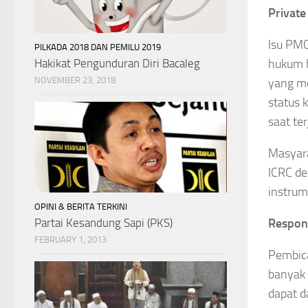
Private
Isu PMC
PILKADA 2018 DAN PEMILU 2019
Hakikat Pengunduran Diri Bacaleg
hukum h
NOVEMBER 23, 2018
yang me
status 
saat te
Masyara
ICRC de
instrum
OPINI & BERITA TERKINI
Partai Kesandung Sapi (PKS)
Respons
FEBRUARY 1, 2013
Pembica
banyak 
dapat d