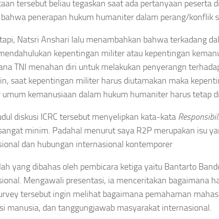
aan tersebut beliau tegaskan saat ada pertanyaan peserta di
bahwa penerapan hukum humaniter dalam perang/konflik suli
tapi, Natsri Anshari lalu menambahkan bahwa terkadang dal
mendahulukan kepentingan militer atau kepentingan kemanus
na TNI menahan diri untuk melakukan penyerangn terhadap
 lain, saat kepentingan militer harus diutamakan maka kepen
 umum kemanusiaan dalam hukum humaniter harus tetap di
udul diskusi ICRC tersebut menyelipkan kata-kata
Responsibili
 sangat minim. Padahal menurut saya R2P merupakan isu 
sional dan hubungan internasional kontemporer
ilah yang dibahas oleh pembicara ketiga yaitu Bantarto Ban
sional. Mengawali presentasi, ia menceritakan bagaimana 
rvey tersebut ingin melihat bagaimana pemahaman mahasi
si manusia, dan tanggungjawab masyarakat internasional.