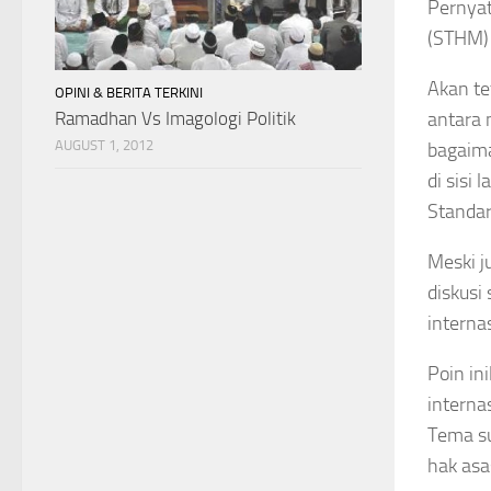
Pernyat
(STHM) 
Akan te
OPINI & BERITA TERKINI
Ramadhan Vs Imagologi Politik
antara 
AUGUST 1, 2012
bagaima
di sisi
Standar
Meski j
diskusi
interna
Poin in
interna
Tema su
hak asa