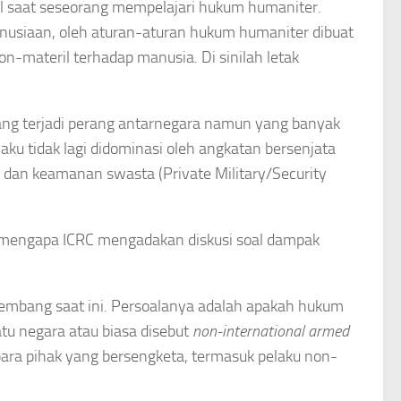
cil saat seseorang mempelajari hukum humaniter.
nusiaan, oleh aturan-aturan hukum humaniter dibuat
-materil terhadap manusia. Di sinilah letak
rang terjadi perang antarnegara namun yang banyak
laku tidak lagi didominasi oleh angkatan bersenjata
er dan keamanan swasta (Private Military/Security
 mengapa ICRC mengadakan diskusi soal dampak
kembang saat ini. Persoalanya adalah apakah hukum
atu negara atau biasa disebut
non-international armed
para pihak yang bersengketa, termasuk pelaku non-