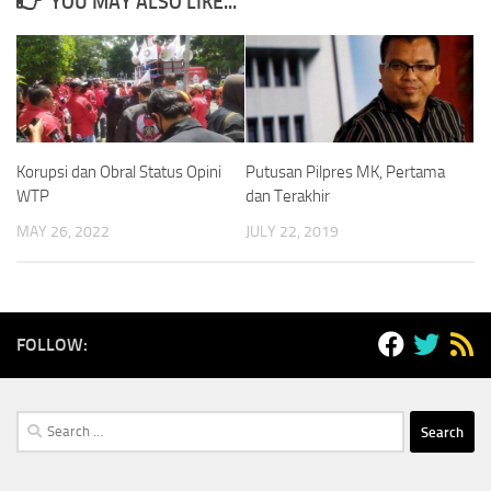
YOU MAY ALSO LIKE...
Korupsi dan Obral Status Opini
Putusan Pilpres MK, Pertama
WTP
dan Terakhir
MAY 26, 2022
JULY 22, 2019
FOLLOW:
Search
for: