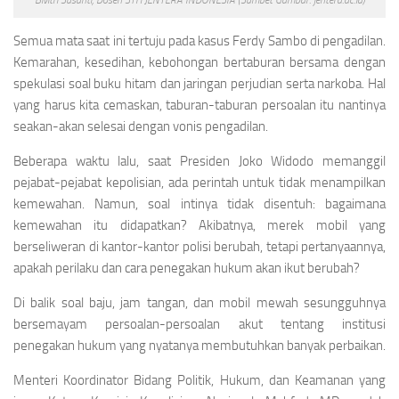
Bivitri Susanti, Dosen STH JENTERA INDONESIA (Sumbet Gambar: jentera.ac.id)
Semua mata saat ini tertuju pada kasus Ferdy Sambo di pengadilan.
Kemarahan, kesedihan, kebohongan bertaburan bersama dengan
spekulasi soal buku hitam dan jaringan perjudian serta narkoba. Hal
yang harus kita cemaskan, taburan-taburan persoalan itu nantinya
seakan-akan selesai dengan vonis pengadilan.
Beberapa waktu lalu, saat Presiden Joko Widodo memanggil
pejabat-pejabat kepolisian, ada perintah untuk tidak menampilkan
kemewahan. Namun, soal intinya tidak disentuh: bagaimana
kemewahan itu didapatkan? Akibatnya, merek mobil yang
berseliweran di kantor-kantor polisi berubah, tetapi pertanyaannya,
apakah perilaku dan cara penegakan hukum akan ikut berubah?
Di balik soal baju, jam tangan, dan mobil mewah sesungguhnya
bersemayam persoalan-persoalan akut tentang institusi
penegakan hukum yang nyatanya membutuhkan banyak perbaikan.
Menteri Koordinator Bidang Politik, Hukum, dan Keamanan yang