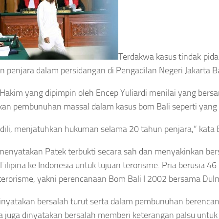
Terdakwa kasus tindak pida
n penjara dalam persidangan di Pengadilan Negeri Jakarta B
 Hakim yang dipimpin oleh Encep Yuliardi menilai yang bers
an pembunuhan massal dalam kasus bom Bali seperti yang
ili, menjatuhkan hukuman selama 20 tahun penjara,” kata 
enyatakan Patek terbukti secara sah dan menyakinkan be
i Filipina ke Indonesia untuk tujuan terorisme. Pria berusia
terorisme, yakni perencanaan Bom Bali I 2002 bersama Dulm
inyatakan bersalah turut serta dalam pembunuhan berenca
Ia juga dinyatakan bersalah memberi keterangan palsu untuk