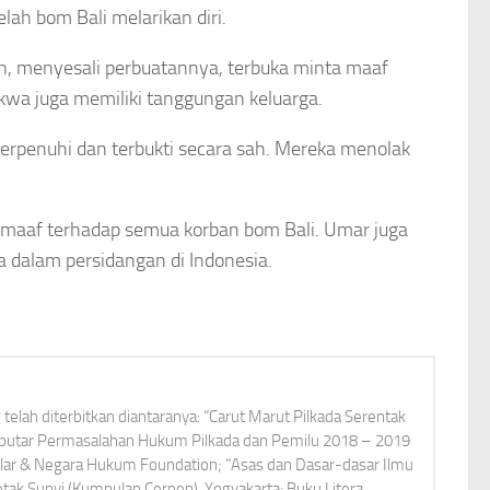
ah bom Bali melarikan diri.
n, menyesali perbuatannya, terbuka minta maaf
akwa juga memiliki tanggungan keluarga.
rpenuhi dan terbukti secara sah. Mereka menolak
 maaf terhadap semua korban bom Bali. Umar juga
 dalam persidangan di Indonesia.
elah diterbitkan diantaranya: “Carut Marut Pilkada Serentak
Seputar Permasalahan Hukum Pilkada dan Pemilu 2018 – 2019
alar & Negara Hukum Foundation; “Asas dan Dasar-dasar Ilmu
ak Sunyi (Kumpulan Cerpen), Yogyakarta: Buku Litera.