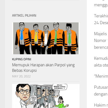
menggun
Terakhi
ARTIKEL PILIHAN
24 Des
Majelis
Nomor 
berenc
Kemudia
KLIPING OPINI
Memupuk Harapan akan Parpol yang
akta ot
Bebas Korupsi
“Menimb
MAY 20, 2022
Putusan
dengan
Hakim 