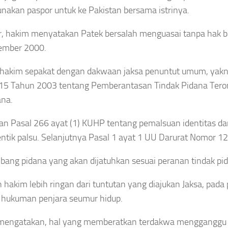
akan paspor untuk ke Pakistan bersama istrinya.
r, hakim menyatakan Patek bersalah menguasai tanpa hak b
ember 2000.
 hakim sepakat dengan dakwaan jaksa penuntut umum, yakn
15 Tahun 2003 tentang Pemberantasan Tindak Pidana Ter
ana.
n Pasal 266 ayat (1) KUHP tentang pemalsuan identitas d
entik palsu. Selanjutnya Pasal 1 ayat 1 UU Darurat Nomor 1
ang pidana yang akan dijatuhkan sesuai peranan tindak pid
 hakim lebih ringan dari tuntutan yang diajukan Jaksa, pada
 hukuman penjara seumur hidup.
mengatakan, hal yang memberatkan terdakwa mengganggu s