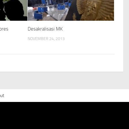
pres
Desakralisasi MK
NOVEMBER 24, 2013
ut