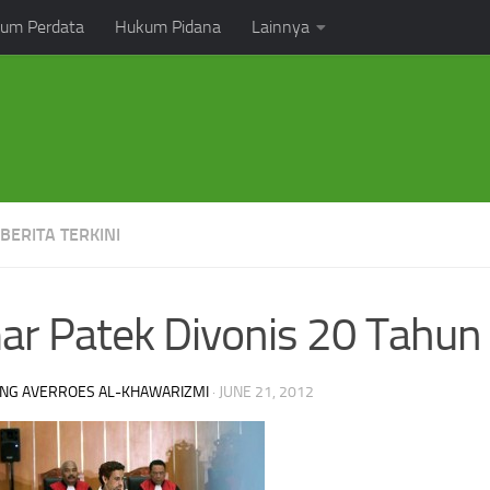
um Perdata
Hukum Pidana
Lainnya
 BERITA TERKINI
r Patek Divonis 20 Tahun
NG AVERROES AL-KHAWARIZMI
·
JUNE 21, 2012