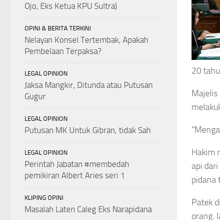
Ojo, Eks Ketua KPU Sultra)
OPINI & BERITA TERKINI
Nelayan Konsel Tertembak, Apakah
Pembelaan Terpaksa?
20 tahu
LEGAL OPINION
Jaksa Mangkir, Ditunda atau Putusan
Majelis
Gugur
melakuk
LEGAL OPINION
“Mengad
Putusan MK Untuk Gibran, tidak Sah
Hakim m
LEGAL OPINION
Perintah Jabatan #membedah
api dar
pemikiran Albert Aries seri 1
pidana 
KLIPING OPINI
Patek d
Masalah Laten Caleg Eks Narapidana
orang. 