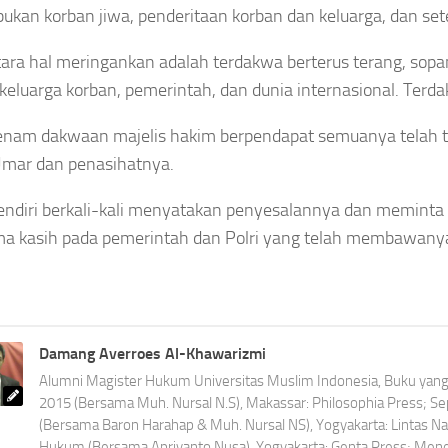
kan korban jiwa, penderitaan korban dan keluarga, dan setel
ra hal meringankan adalah terdakwa berterus terang, sopa
keluarga korban, pemerintah, dan dunia internasional. Terd
enam dakwaan majelis hakim berpendapat semuanya telah te
Umar dan penasihatnya.
ndiri berkali-kali menyatakan penyesalannya dan meminta
ma kasih pada pemerintah dan Polri yang telah membawanya
Damang Averroes Al-Khawarizmi
Alumni Magister Hukum Universitas Muslim Indonesia, Buku yang t
2015 (Bersama Muh. Nursal N.S), Makassar: Philosophia Press; 
(Bersama Baron Harahap & Muh. Nursal NS), Yogyakarta: Lintas N
Hukum (Bersama Apriyanto Nusa), Yogyakarta: Genta Press; Menet