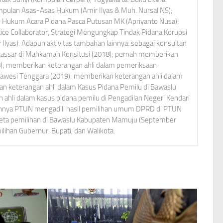
umpulan Asas-Asas Hukum (Amir Ilyas & Muh. Nursal NS);
Hukum Acara Pidana Pasca Putusan MK (Apriyanto Nusa);
tice Collaborator, Strategi Mengungkap Tindak Pidana Korupsi
r Ilyas). Adapun aktivitas tambahan lainnya: sebagai konsultan
kassar di Mahkamah Konsitusi (2018); pernah memberikan
8); memberikan keterangan ahli dalam pemeriksaan
lawesi Tenggara (2019); memberikan keterangan ahli dalam
an keterangan ahli dalam Kasus Pidana Pemilu di Bawaslu
ahli dalam kasus pidana pemilu di Pengadilan Negeri Kendari
ennya PTUN mengadili hasil pemilihan umum DPRD di PTUN
keta pemilihan di Bawaslu Kabupaten Mamuju (September
lihan Gubernur, Bupati, dan Walikota.