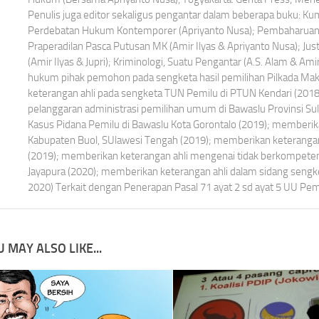
Penulis juga editor sekaligus pengantar dalam beberapa buku: K
Perdebatan Hukum Kontemporer (Apriyanto Nusa); Pembaharuan 
Praperadilan Pasca Putusan MK (Amir Ilyas & Apriyanto Nusa); Jus
(Amir Ilyas & Jupri); Kriminologi, Suatu Pengantar (A.S. Alam & Ami
hukum pihak pemohon pada sengketa hasil pemilihan Pilkada Ma
keterangan ahli pada sengketa TUN Pemilu di PTUN Kendari (201
pelanggaran administrasi pemilihan umum di Bawaslu Provinsi Su
Kasus Pidana Pemilu di Bawaslu Kota Gorontalo (2019); memberik
Kabupaten Buol, SUlawesi Tengah (2019); memberikan keterangan 
(2019); memberikan keterangan ahli mengenai tidak berkompet
Jayapura (2020); memberikan keterangan ahli dalam sidang seng
2020) Terkait dengan Penerapan Pasal 71 ayat 2 sd ayat 5 UU Pemi
 MAY ALSO LIKE...