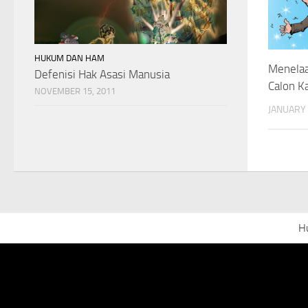
HUKUM DAN HAM
Menelaa
Defenisi Hak Asasi Manusia
Calon Ka
NOVEMBER 15, 2011
JANUARY 
H