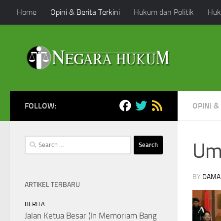
Home
Opini & Berita Terkini
Hukum dan Politik
Huk
Skip to content
FOLLOW:
OPINI &
Search
Uma
for:
BY
DAMA
ARTIKEL TERBARU
BERITA
Jalan Ketua Besar (In Memoriam Bang