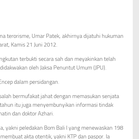
na terorisme, Umar Patek, akhirnya dijatuhi hukuman
arat, Kamis 21 Juni 2012.
angkutan terbukti secara sah dan meyakinkan telah
 didakwakan oleh Jaksa Penuntut Umum (JPU).
Encep dalam persidangan.
rsalah bermufakat jahat dengan memasukan senjata
 46 tahun itu juga menyembunyikan informasi tindak
atin dan doktor Azhari.
na, yakni peledakan Bom Bali I yang menewaskan 198
 membuat akta otentik, yakni KTP dan paspor. Ia