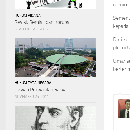
menimbu
HUKUM PIDANA
Sementa
Revisi, Remisi, dan Korupsi
kepada 
SEPTEMBER 2, 2016
Dari ke
pledoi 
Umar se
berteri
HUKUM TATA NEGARA
Dewan Perwakilan Rakyat
NOVEMBER 25, 2011