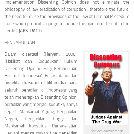
implementation Dissenting Opinion does not eliminate the
philosophy of law eradication of corruption , therefore the future,
the need to revise the provisions of the Law of Criminal Procedure
Code which prohibits a judge to include the opinion different in the
verdict.
(ABSTRACT)
PENDAHULUAN
Dalam disertasi (Heryani, 2008)
“Hakikat dan Kedudukan Hukum
Dissenting Opinion
Bagi Kemandirian
Hakim Di Indonesia”. Fokus utama dari
penelitian tersebut dititikberatkan pada
seluruh peradilan di Indonesia yang
telah menerapkan
Dissenting Opinion
,
peradilan yang menjadi sudut kajiannya
seperti Mahkamah Agung, Pengadilan
Negeri, Pengadilan Tinggi dan
Mahkamah Konstitusi. Peneneliatian
Sumber: november.org
Heryani menggunakan tipe penelitian