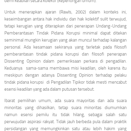
demi keadilan secara kolektif (kepentingan umum).
Untuk menerapkan ajaran (Rawls, 2002) dalam konteks ini,
keseimbangan antara hak individu dan hak kolektif sulit terwujud,
tetapi kerugian yang diterapkan dari penerapan Undang-Undang
Pemberantasan Tindak Pidana Korupsi minimal dapat ditekan
seminimal mungkin kerugian yang akan muncul terhadap kalangan
personal. Ada kesamaan sekiranya yang terletak pada filosofi
pemberantasan tindak pidana korupsi dan filosofi penerapan
Dissenting Opinion
dalam pemeriksaan perkara di pengadilan.
Keduanya sama-sama membawa misi keadilan, oleh karena itu
meskipun dengan adanya
Dissenting Opinion
terhadap pelaku
tindak pidana korupsi di Pengadilan Tipikor tidak mesti mencabut
esensi keadilan yang ada dalam putusan tersebut.
Ibarat pemilihan umum, ada suara mayoritas dan ada suara
minoritas yang dihasilkan, tetap suara minoritas diumumkan
namun esensi pemilu itu tidak hilang, sebagai salah satu
perwujudan aspirasi rakyat. Tidak jauh berbeda pula dalam praktik
persidangan yang memungkinkan satu atau lebih hakim yang