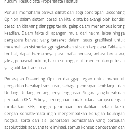
hukum
“Resjudicata Properiatate Habitus.”
Penulis memahami bahwa dilihat dari segi penerapan
Dissenting
Opinion
dalam sistem peradilan kita, dilatarbelakangi oleh kondisi
peradilan kita yang dianggap terlalu gelap dalam menembus lorong
keadilan. Dalam fakta di lapangan mulai dari hakim, jaksa hingga
pengacara banyak yang terseret dalam kasus gratifikasi untuk
melemahkan sisi pertanggungjawaban si calon terpidana. Fakta lain
terlihat, dapat bermainnya para mafia perkara, antara terdakwa,
jaksa, penasihat hukum, hakim sehingga sulit menemukan putusan
yang adil dan transparan.
Penerapan
Dissenting Opinion
dianggap urgen untuk menuntut
pengadilan bersikap transparan, sebagai penerapan lebih lanjut dari
Undang-Undang tentang penyelenggaraan Negara yang bersih dari
perbuatan KKN. Artinya, pencegahan tindak pidana korupsi dengan
melibatkan KPK, hingga penerapan pembalikan beban bukti,
dengan semata-mata ingin mengembalikan kerugian keuangan
Negara, serta dari sisi penerapan pemidanaan yang bertujuan
absolut tidak ada yang tereliminasi, semua konsep pencegahan dan