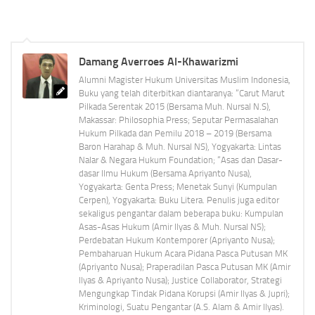
Damang Averroes Al-Khawarizmi
Alumni Magister Hukum Universitas Muslim Indonesia,
Buku yang telah diterbitkan diantaranya: “Carut Marut
Pilkada Serentak 2015 (Bersama Muh. Nursal N.S),
Makassar: Philosophia Press; Seputar Permasalahan
Hukum Pilkada dan Pemilu 2018 – 2019 (Bersama
Baron Harahap & Muh. Nursal NS), Yogyakarta: Lintas
Nalar & Negara Hukum Foundation; “Asas dan Dasar-
dasar Ilmu Hukum (Bersama Apriyanto Nusa),
Yogyakarta: Genta Press; Menetak Sunyi (Kumpulan
Cerpen), Yogyakarta: Buku Litera. Penulis juga editor
sekaligus pengantar dalam beberapa buku: Kumpulan
Asas-Asas Hukum (Amir Ilyas & Muh. Nursal NS);
Perdebatan Hukum Kontemporer (Apriyanto Nusa);
Pembaharuan Hukum Acara Pidana Pasca Putusan MK
(Apriyanto Nusa); Praperadilan Pasca Putusan MK (Amir
Ilyas & Apriyanto Nusa); Justice Collaborator, Strategi
Mengungkap Tindak Pidana Korupsi (Amir Ilyas & Jupri);
Kriminologi, Suatu Pengantar (A.S. Alam & Amir Ilyas).