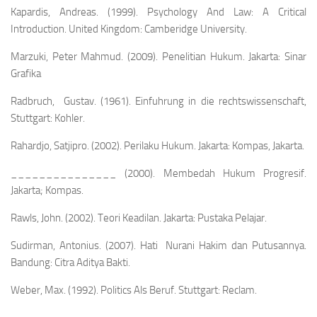
Kapardis, Andreas. (1999).
Psychology And Law: A Critical
Introduction
. United Kingdom: Camberidge University.
Marzuki, Peter Mahmud. (2009).
Penelitian Hukum
. Jakarta: Sinar
Grafika
Radbruch, Gustav. (1961).
Einfuhrung in die rechtswissenschaft
,
Stuttgart: Kohler.
Rahardjo, Satjipro. (2002).
Perilaku Hukum
. Jakarta: Kompas, Jakarta.
_______________ (2000).
Membedah Hukum Progresif
.
Jakarta; Kompas.
Rawls, John. (2002).
Teori Keadilan
. Jakarta: Pustaka Pelajar.
Sudirman, Antonius. (2007).
Hati Nurani Hakim dan Putusannya.
Bandung: Citra Aditya Bakti.
Weber, Max. (1992).
Politics Als Beruf
. Stuttgart: Reclam.