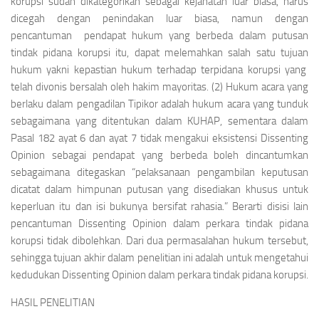
korupsi sudah dikategorikan sebagai kejahatan luar biasa, harus
dicegah dengan penindakan luar biasa, namun dengan
pencantuman pendapat hukum yang berbeda dalam putusan
tindak pidana korupsi itu, dapat melemahkan salah satu tujuan
hukum yakni kepastian hukum terhadap terpidana korupsi yang
telah divonis bersalah oleh hakim mayoritas. (2) Hukum acara yang
berlaku dalam pengadilan Tipikor adalah hukum acara yang tunduk
sebagaimana yang ditentukan dalam KUHAP, sementara dalam
Pasal 182 ayat 6 dan ayat 7 tidak mengakui eksistensi
Dissenting
Opinion
sebagai pendapat yang berbeda boleh dincantumkan
sebagaimana ditegaskan “pelaksanaan pengambilan keputusan
dicatat dalam himpunan putusan yang disediakan khusus untuk
keperluan itu dan isi bukunya bersifat rahasia.” Berarti disisi lain
pencantuman
Dissenting Opinion
dalam perkara tindak pidana
korupsi tidak dibolehkan. Dari dua permasalahan hukum tersebut,
sehingga tujuan akhir dalam penelitian ini adalah untuk mengetahui
kedudukan
Dissenting Opinion
dalam perkara tindak pidana korupsi.
HASIL PENELITIAN