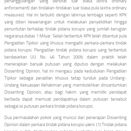
penanggulangan yang bersifat luar biasa
(extra ordinary
enforcement)
dan tindakan-tindakan luar biasa pula
(extra ordinary
measures).
Hal ini terbukti dengan lahirnya lembaga seperti KPK
yang diberi kewenangan untuk melakukan penyelidikan hingga
penuntutan terhadap tindak pidana korupsi yang jumlah kerugian
negaranya diatas 1 Milyar. Selain terbentuk KPK telah dibentuk pula
Pengadilan Tipikor yang khusus mengadili perkara-perkara tindak
pidana korupsi. Pengadilan tindak pidana korupsi yang terbentuk
berdasarkan UU No. 46 Tahun 2009, dalam praktik telah
menerapkan banyak putusan yang diputus dengan melakukan
Dissenting Opinion
, hal ini mengacu pada kedudukan Pengadilan
Tipikor sebagai peradilan khusus tetap tunduk pada Undang-
Undang Kekuasaan Kehakiman yang membolehkan dincantumkan
Dissenting Opinion
, atau bagi hakim yang memiliki pendapat
berbeda dapat memuat pendapatnya dalam putusan tersebut
sebagai isi putusan perkara tindak pidana korupsi.
Dua permasalahan pokok yang muncul dari penerapan
Dissenting
Opinion
dalam perkara tindak pidana korupsi yakni: (1) Tindak pidana