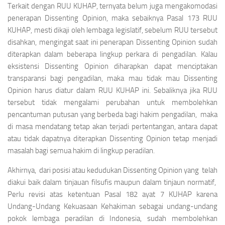
Terkait dengan RUU KUHAP, ternyata belum juga mengakomodasi
penerapan
Dissenting Opinion
, maka sebaiknya Pasal 173 RUU
KUHAP, mesti dikaji oleh lembaga legislatif, sebelum RUU tersebut
disahkan, mengingat saat ini penerapan
Dissenting Opinion
sudah
diterapkan dalam beberapa lingkup perkara di pengadilan. Kalau
eksistensi
Dissenting Opinion
diharapkan dapat menciptakan
transparansi bagi pengadilan, maka mau tidak mau
Dissenting
Opinion
harus diatur dalam RUU KUHAP ini. Sebaliknya jika RUU
tersebut tidak mengalami perubahan untuk membolehkan
pencantuman putusan yang berbeda bagi hakim pengadilan, maka
di masa mendatang tetap akan terjadi pertentangan, antara dapat
atau tidak dapatnya diterapkan
Dissenting Opinion
tetap menjadi
masalah bagi semua hakim di lingkup peradilan.
Akhirnya, dari posisi atau kedudukan
Dissenting Opinion
yang telah
diakui baik dalam tinjauan filsufis maupun dalam tinjaun normatif,
Perlu revisi atas ketentuan Pasal 182 ayat 7 KUHAP karena
Undang-Undang Kekuasaan Kehakiman sebagai undang-undang
pokok lembaga peradilan di Indonesia, sudah membolehkan