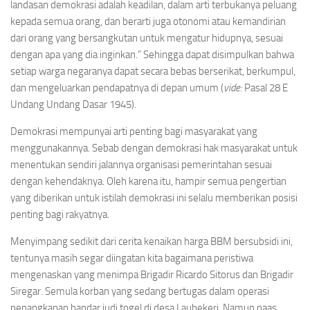
landasan demokrasi adalah keadilan, dalam arti terbukanya peluang
kepada semua orang, dan berarti juga otonomi atau kemandirian
dari orang yang bersangkutan untuk mengatur hidupnya, sesuai
dengan apa yang dia inginkan.” Sehingga dapat disimpulkan bahwa
setiap warga negaranya dapat secara bebas berserikat, berkumpul,
dan mengeluarkan pendapatnya di depan umum (
vide:
Pasal 28 E
Undang Undang Dasar 1945).
Demokrasi mempunyai arti penting bagi masyarakat yang
menggunakannya. Sebab dengan demokrasi hak masyarakat untuk
menentukan sendiri jalannya organisasi pemerintahan sesuai
dengan kehendaknya. Oleh karena itu, hampir semua pengertian
yang diberikan untuk istilah demokrasi ini selalu memberikan posisi
penting bagi rakyatnya.
Menyimpang sedikit dari cerita kenaikan harga BBM bersubsidi ini,
tentunya masih segar diingatan kita bagaimana peristiwa
mengenaskan yang menimpa Brigadir Ricardo Sitorus dan Brigadir
Siregar. Semula korban yang sedang bertugas dalam operasi
penangkapan bandar judi togel di desa Laubekeri. Namun naas