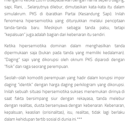
mengamti ketika Luthfi disepadankan dengan nama seperti
daging,
sapi, Rani,
…Selanjutnya dilebur, dimutasikan kata-kata itu dalam
simulakrum. PKS di ibaratkan Partai (Kesandung Sapi). Inilah
fenomena hipersemiotika yang ditunjukkan melalui penciptaan
tanda-tanda baru. Meskipun sebagai tanda palsu, tetapi
“kepalsuan” juga adalah bagian dari kebenaran itu sendiri.
Ketika hipersemiotika dominan dalam menghasilkan tanda
dipermukaan saja (bukan pada tanda yang memiliki kedalaman).
“Daging” sapi yang dikorupsi oleh oknum PKS diparodi dengan
“fisik” dan raga seorang perempuan.
Seolah-olah komoditi perempuan yang hadir dalam korupsi impor
daging “identik” dengan harga daging perkilogram yang dikorupsi.
Inilah sebuah situasi hipersemiotika sukses menemukan dirinya di
saat fakta bersimpang siur dengan rekayasa, tanda melebur
dengan realitas, dusta bersenyawa dengan kebenaran. Kebenaran,
kepalsuan, keaslian
(orisinalitas),
isu, realitas, tidak lagi berlaku
dalam kehidupan tertib sosial di dunia ini.***