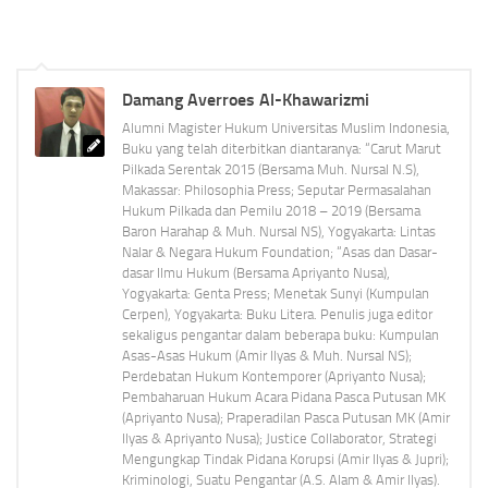
Damang Averroes Al-Khawarizmi
Alumni Magister Hukum Universitas Muslim Indonesia,
Buku yang telah diterbitkan diantaranya: “Carut Marut
Pilkada Serentak 2015 (Bersama Muh. Nursal N.S),
Makassar: Philosophia Press; Seputar Permasalahan
Hukum Pilkada dan Pemilu 2018 – 2019 (Bersama
Baron Harahap & Muh. Nursal NS), Yogyakarta: Lintas
Nalar & Negara Hukum Foundation; “Asas dan Dasar-
dasar Ilmu Hukum (Bersama Apriyanto Nusa),
Yogyakarta: Genta Press; Menetak Sunyi (Kumpulan
Cerpen), Yogyakarta: Buku Litera. Penulis juga editor
sekaligus pengantar dalam beberapa buku: Kumpulan
Asas-Asas Hukum (Amir Ilyas & Muh. Nursal NS);
Perdebatan Hukum Kontemporer (Apriyanto Nusa);
Pembaharuan Hukum Acara Pidana Pasca Putusan MK
(Apriyanto Nusa); Praperadilan Pasca Putusan MK (Amir
Ilyas & Apriyanto Nusa); Justice Collaborator, Strategi
Mengungkap Tindak Pidana Korupsi (Amir Ilyas & Jupri);
Kriminologi, Suatu Pengantar (A.S. Alam & Amir Ilyas).