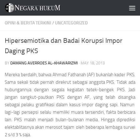
Skip to content
OPINI & BERITA TERKINI
/
UNCATEGORIZED
Hipersemiotika dan Badai Korupsi Impor
Daging PKS
BY
DAMANG AVERROES AL-KHAWARIZMI
·
MAY 18, 2013
Mereka berdalih, bahwa Ahmad Fathanah (AF) bukanlah kader PKS.
Sama sekali tidak pernah direkrut sebagai anggota PKS. Tidak ada
hubungannya dengan segala kegiatan tetek-bengek PKS. Jadi
jangan sangkut-pautkan PKS dengan AF, yang telah disangka
sebagai pelaku gratifikasi dalam kasus impor daging sapi. Namun
lagi-lagi persepsi selalu memiliki muara tersendiri, fakta berbicara
lain. PKS malah menjadi bulan-bulanan media. Hingga diprediksi
elektablitasnya akan merosot tajam oleh beberapa lembaga survei
2 s/d 3 % saja.