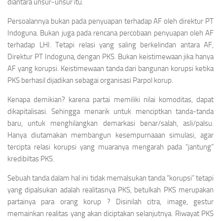
diantara unsur-unsur itu.
Persoalannya bukan pada penyuapan terhadap AF oleh direktur PT
Indoguna. Bukan juga pada rencana percobaan penyuapan oleh AF
terhadap LHI. Tetapi relasi yang saling berkelindan antara AF,
Direktur PT Indoguna, dengan PKS. Bukan keistimewaan jika hanya
AF yang korupsi. Keistimewaan tanda dari bangunan korupsi ketika
PKS berhasil dijadikan sebagai organisasi Parpol korup.
Kenapa demikian? karena partai memiliki nilai komoditas, dapat
dikapitalisasi. Sehingga menarik untuk menciptkan tanda-tanda
baru, untuk menghilangkan demarkasi benar/salah, asli/palsu.
Hanya diutamakan membangun kesempurnaaan simulasi, agar
tercipta relasi korupsi yang muaranya mengarah pada “jantung”
kredibiltas PKS.
Sebuah tanda dalam hal ini tidak memalsukan tanda “korupsi” tetapi
yang dipalsukan adalah realitasnya PKS, betulkah PKS merupakan
partainya para orang korup ? Disinilah citra, image, gestur
memainkan realitas yang akan diciptakan selanjutnya. Riwayat PKS