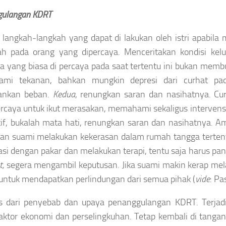
gulangan KDRT
langkah-langkah yang dapat di lakukan oleh istri apabil
ah pada orang yang dipercaya. Menceritakan kondisi kelu
a yang biasa di percaya pada saat tertentu ini bukan memb
ami tekanan, bahkan mungkin depresi dari curhat pad
ankan beban.
Kedua
, renungkan saran dan nasihatnya. C
rcaya untuk ikut merasakan, memahami sekaligus intervens
tif, bukalah mata hati, renungkan saran dan nasihatnya. Amb
an suami melakukan kekerasan dalam rumah tangga tertentu
asi dengan pakar dan melakukan terapi, tentu saja harus p
,
segera mengambil keputusan. Jika suami makin kerap me
untuk mendapatkan perlindungan dari semua pihak (
vide
: Pa
as dari penyebab dan upaya penanggulangan KDRT. Terja
faktor ekonomi dan perselingkuhan. Tetap kembali di tangan 