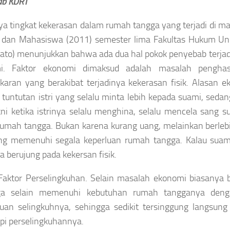
ab KDRT
ya tingkat kekerasan dalam rumah tangga yang terjadi di mas
 dan Mahasiswa (2011) semester lima Fakultas Hukum Unis
to) menunjukkan bahwa ada dua hal pokok penyebab terja
i. Faktor ekonomi dimaksud adalah masalah penghasi
gkaran yang berakibat terjadinya kekerasan fisik. Alas
tuntutan istri yang selalu minta lebih kepada suami, se
kni ketika istrinya selalu menghina, selalu mencela san
umah tangga. Bukan karena kurang uang, melainkan berlebi
ang memenuhi segala keperluan rumah tangga. Kalau suam
a berujung pada kekersan fisik.
 Faktor Perselingkuhan. Selain masalah ekonomi biasanya b
ga selain memenuhi kebutuhan rumah tangganya deng
uan selingkuhnya, sehingga sedikit tersinggung langsun
i perselingkuhannya.