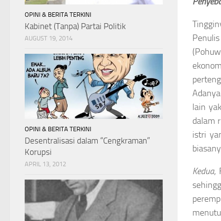
Penyeb
OPINI & BERITA TERKINI
Tinggin
Kabinet (Tanpa) Partai Politik
Penulis
AUGUST 19, 2014
(Pohuwa
ekonom
perten
Adanya 
lain ya
dalam r
OPINI & BERITA TERKINI
istri y
Desentralisasi dalam “Cengkraman”
biasany
Korupsi
APRIL 13, 2012
Kedua
,
sehing
peremp
menutup