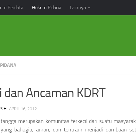
um Perdata
Hukum Pidana
Lainnya
PIDANA
ri dan Ancaman KDRT
 S.H
·
APRIL 16, 2012
tangga merupakan komunitas terkecil dari suatu masyara
 yang bahagia, aman, dan tentram menjadi dambaan set