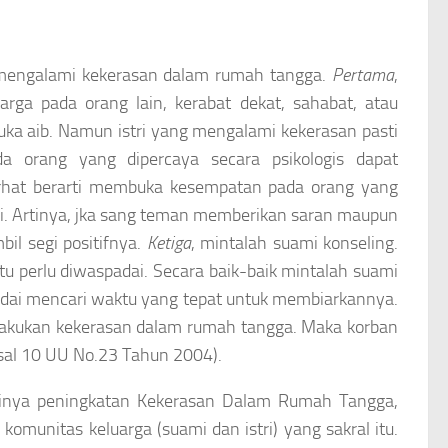
a mengalami kekerasan dalam rumah tangga.
Pertama
,
arga pada orang lain, kerabat dekat, sahabat, atau
uka aib. Namun istri yang mengalami kekerasan pasti
a orang yang dipercaya secara psikologis dapat
urhat berarti membuka kesempatan pada orang yang
i. Artinya, jka sang teman memberikan saran maupun
il segi positifnya.
Ketiga
, mintalah suami konseling.
 perlu diwaspadai. Secara baik-baik mintalah suami
andai mencari waktu yang tepat untuk membiarkannya.
lakukan kekerasan dalam rumah tangga. Maka korban
sal 10 UU No.23 Tahun 2004).
dinya peningkatan Kekerasan Dalam Rumah Tangga,
komunitas keluarga (suami dan istri) yang sakral itu.