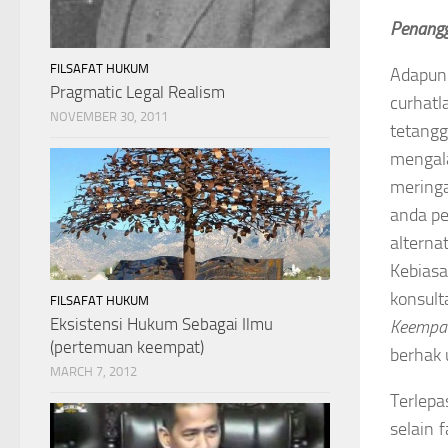
Penang
FILSAFAT HUKUM
Adapun 
Pragmatic Legal Realism
curhatl
NOVEMBER 30, 2011
tetangg
mengal
mering
anda pe
alterna
Kebiasa
konsult
FILSAFAT HUKUM
Eksistensi Hukum Sebagai Ilmu
Keempat
(pertemuan keempat)
berhak 
MARCH 7, 2012
Terlep
selain 