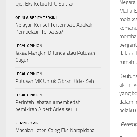
Negara 
Ojo, Eks Ketua KPU Sultra)
Maha Es
OPINI & BERITA TERKINI
melaks
Nelayan Konsel Tertembak, Apakah
keman
Pembelaan Terpaksa?
memban
bergan
LEGAL OPINION
Jaksa Mangkir, Ditunda atau Putusan
dalam k
Gugur
rumah t
LEGAL OPINION
Keutuha
Putusan MK Untuk Gibran, tidak Sah
akhirny
yang be
LEGAL OPINION
dalam 
Perintah Jabatan #membedah
pemikiran Albert Aries seri 1
pelaku (
KLIPING OPINI
Peremp
Masalah Laten Caleg Eks Narapidana