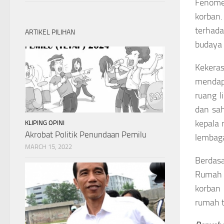
Fenomen
korban
terhada
ARTIKEL PILIHAN
budaya 
Kekera
mendap
ruang l
dan sa
kepala
KLIPING OPINI
Akrobat Politik Penundaan Pemilu
lembaga
MARCH 15, 2022
Berdas
Rumah T
korban
rumah 