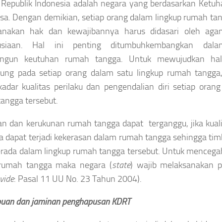
Republik Indonesia adalah negara yang berdasarkan Ketu
a. Dengan demikian, setiap orang dalam lingkup rumah ta
anakan hak dan kewajibannya harus didasari oleh agam
usiaan. Hal ini penting ditumbuhkembangkan dal
gun keutuhan rumah tangga. Untuk mewujudkan hal 
tung pada setiap orang dalam satu lingkup rumah tangga
adar kualitas perilaku dan pengendalian diri setiap orang
angga tersebut.
n dan kerukunan rumah tangga dapat terganggu, jika kualit
a dapat terjadi kekerasan dalam rumah tangga sehingga tim
rada dalam lingkup rumah tangga tersebut. Untuk mencega
rumah tangga maka negara (
state
) wajib melaksanakan 
vide
: Pasal 11 UU No. 23 Tahun 2004).
uan dan jaminan penghapusan KDRT