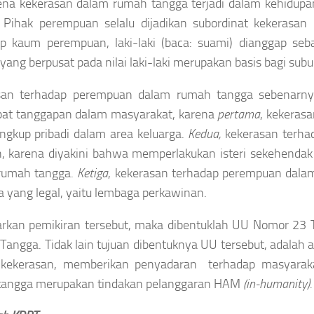
a kekerasan dalam rumah tangga terjadi dalam kehidupan s
. Pihak perempuan selalu dijadikan subordinat kekerasa
p kaum perempuan, laki-laki (baca: suami) dianggap seb
yang berpusat pada nilai laki-laki merupakan basis bagi subu
san terhadap perempuan dalam rumah tangga sebenarny
at tanggapan dalam masyarakat, karena
pertama
, kekeras
ingkup pribadi dalam area keluarga.
Kedua,
kekerasan terh
h, karena diyakini bahwa memperlakukan isteri sekehenda
 rumah tangga.
Ketiga
, kekerasan terhadap perempuan dalam
 yang legal, yaitu lembaga perkawinan.
arkan pemikiran tersebut, maka dibentuklah UU Nomor 2
angga. Tidak lain tujuan dibentuknya UU tersebut, adalah
 kekerasan, memberikan penyadaran terhadap masyarak
tangga merupakan tindakan pelanggaran HAM
(in-humanity).