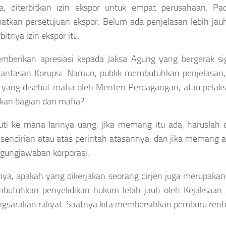
ya, diterbitkan izin ekspor untuk empat perusahaan. P
tkan persetujuan ekspor. Belum ada penjelasan lebih jauh a
rbitnya izin ekspor itu.
mberikan apresiasi kepada Jaksa Agung yang bergerak sig
ntasan Korupsi. Namun, publik membutuhkan penjelasan, 
yang disebut mafia oleh Menteri Perdagangan, atau pelak
an bagian dari mafia?
ti ke mana larinya uang, jika memang itu ada, haruslah d
 sendirian atau atas perintah atasannya, dan jika meman
gungjawaban korporasi.
nya, apakah yang dikerjakan seorang dirjen juga merupakan i
mbutuhkan penyelidikan hukum lebih jauh oleh Kejaksaa
sarakan rakyat. Saatnya kita membersihkan pemburu rent