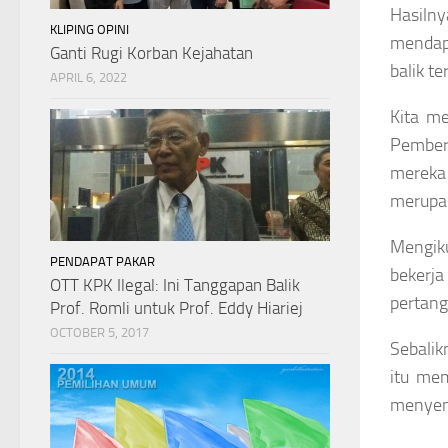
Hasiln
KLIPING OPINI
mendapa
Ganti Rugi Korban Kejahatan
balik te
APRIL 6, 2022
Kita me
Pembera
mereka 
merupak
Mengiku
PENDAPAT PAKAR
bekerja
OTT KPK Ilegal: Ini Tanggapan Balik
pertang
Prof. Romli untuk Prof. Eddy Hiariej
OCTOBER 5, 2017
Sebalik
itu me
menyeng