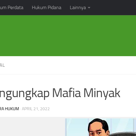
um Perdata
Hukum Pidana
Lainnya
AL
ngungkap Mafia Minyak
RA HUKUM
·
APRIL 21, 2022