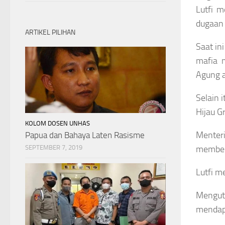
Lutfi 
dugaan 
ARTIKEL PILIHAN
Saat in
mafia 
Agung a
Selain 
Hijau G
KOLOM DOSEN UNHAS
Menter
Papua dan Bahaya Laten Rasisme
SEPTEMBER 7, 2019
memberi
Lutfi m
Menguti
mendapa