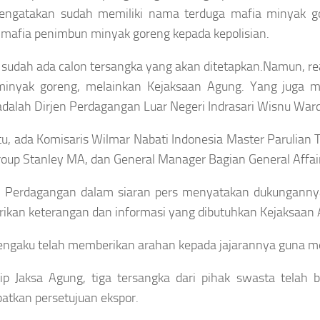
mengatakan sudah memiliki nama terduga mafia minyak 
mafia penimbun minyak goreng kepada kepolisian.
i sudah ada calon tersangka yang akan ditetapkan.Namun, r
minyak goreng, melainkan Kejaksaan Agung. Yang juga m
dalah Dirjen Perdagangan Luar Negeri Indrasari Wisnu War
itu, ada Komisaris Wilmar Nabati Indonesia Master Parulia
roup Stanley MA, dan General Manager Bagian General Affa
i Perdagangan dalam siaran pers menyatakan dukunganny
kan keterangan dan informasi yang dibutuhkan Kejaksaan 
engaku telah memberikan arahan kepada jajarannya guna 
p Jaksa Agung, tiga tersangka dari pihak swasta telah b
tkan persetujuan ekspor.