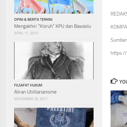
REDAK
OPINI & BERITA TERKINI
Mengakhiri “Kisruh” KPU dan Bawaslu
KOMPAS
APRIL 17, 2013
Sumber
https:
YOU
FILSAFAT HUKUM
Aliran Utilitarianisme
NOVEMBER 29, 2011