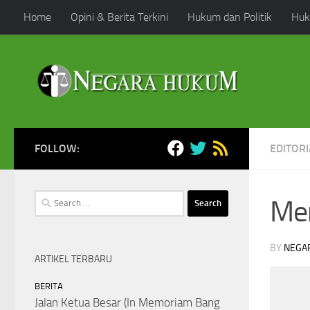
Home
Opini & Berita Terkini
Hukum dan Politik
Huk
Skip to content
FOLLOW:
EDITORI
Search
Me
for:
BY
NEGA
ARTIKEL TERBARU
BERITA
Jalan Ketua Besar (In Memoriam Bang