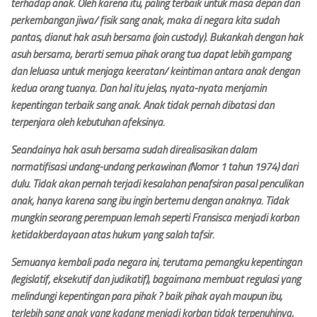
terhadap anak. Oleh karena itu, paling terbaik untuk masa depan dan
perkembangan jiwa/ fisik sang anak, maka di negara kita sudah
pantas, dianut hak asuh bersama (join custody). Bukankah dengan hak
asuh bersama, berarti semua pihak orang tua dapat lebih gampang
dan leluasa untuk menjaga keeratan/ keintiman antara anak dengan
kedua orang tuanya. Dan hal itu jelas, nyata-nyata menjamin
kepentingan terbaik sang anak. Anak tidak pernah dibatasi dan
terpenjara oleh kebutuhan afeksinya.
Seandainya hak asuh bersama sudah direalisasikan dalam
normatifisasi undang-undang perkawinan (Nomor 1 tahun 1974) dari
dulu. Tidak akan pernah terjadi kesalahan penafsiran pasal penculikan
anak, hanya karena sang ibu ingin bertemu dengan anaknya. Tidak
mungkin seorang perempuan lemah seperti Fransisca menjadi korban
ketidakberdayaan atas hukum yang salah tafsir.
Semuanya kembali pada negara ini, terutama pemangku kepentingan
(legislatif, eksekutif dan judikatif), bagaimana membuat regulasi yang
melindungi kepentingan para pihak ? baik pihak ayah maupun ibu,
terlebih sang anak yang kadang menjadi korban tidak terpenuhinya,