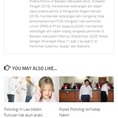
Pidana Pemilu di Bawaslu Kabupaten Buol, SUlawesi
Tengah (2019); memberikan keterangan ahli dalam
kasus pidana pemilu di Pengadilan Negeri Kendari
(2019); memberikan keterangan ahli mengenai tidak
berkompetennya PTUN mengadili hasil pemilihan
umum DPRD di PTUN Jayapura (2020); memberikan
keterangan ahli dalam sidang sengketa pemilihan di
Bawaslu Kabupaten Mamuju (September 2020) Terkait
dengan Penerapan Pasal 71 ayat 2 sd ayat 5 UU
Pemilihan Gubernur, Bupati, dan Walikota.
YOU MAY ALSO LIKE...
Psikologi In Law (dalam
Aspek Psikologi terhadap
Putusan hak asuh anak)
Hakim