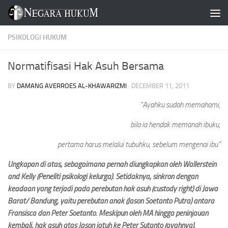
Skip to content
PSIKOLOGI HUKUM
Normatifisasi Hak Asuh Bersama
BY
DAMANG AVERROES AL-KHAWARIZMI
·
DECEMBER 11, 2011
“Ayahku sudah memahami,
bila ia hendak memanah ibuku,
pertama harus melalui tubuhku, sebelum mengenai ibu”
Ungkapan di atas, sebagaimana pernah diungkapkan oleh Wallerstein
and Kelly (Peneliti psikologi kelurga). Setidaknya, sinkron dengan
keadaan yang terjadi pada perebutan hak asuh (custody right) di Jawa
Barat/ Bandung, yaitu perebutan anak (Jason Soetanto Putra) antara
Fransisca dan Peter Soetanto. Meskipun oleh MA hingga peninjauan
kembali, hak asuh atas Jason jatuh ke Peter Sutanto (ayahnya).