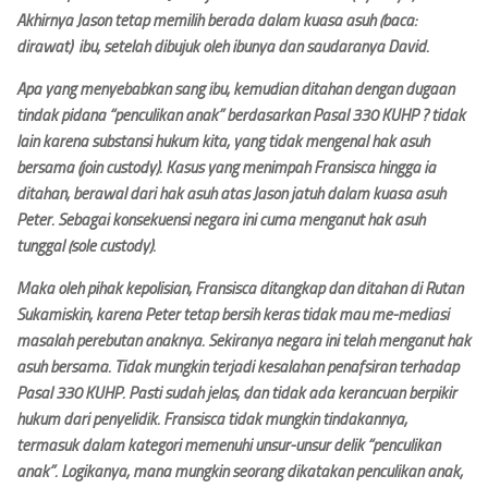
Akhirnya Jason tetap memilih berada dalam kuasa asuh (baca:
dirawat) ibu, setelah dibujuk oleh ibunya dan saudaranya David.
Apa yang menyebabkan sang ibu, kemudian ditahan dengan dugaan
tindak pidana “penculikan anak” berdasarkan Pasal 330 KUHP ? tidak
lain karena substansi hukum kita, yang tidak mengenal hak asuh
bersama (join custody). Kasus yang menimpah Fransisca hingga ia
ditahan, berawal dari hak asuh atas Jason jatuh dalam kuasa asuh
Peter. Sebagai konsekuensi negara ini cuma menganut hak asuh
tunggal (sole custody).
Maka oleh pihak kepolisian, Fransisca ditangkap dan ditahan di Rutan
Sukamiskin, karena Peter tetap bersih keras tidak mau me-mediasi
masalah perebutan anaknya. Sekiranya negara ini telah menganut hak
asuh bersama. Tidak mungkin terjadi kesalahan penafsiran terhadap
Pasal 330 KUHP. Pasti sudah jelas, dan tidak ada kerancuan berpikir
hukum dari penyelidik. Fransisca tidak mungkin tindakannya,
termasuk dalam kategori memenuhi unsur-unsur delik “penculikan
anak”. Logikanya, mana mungkin seorang dikatakan penculikan anak,