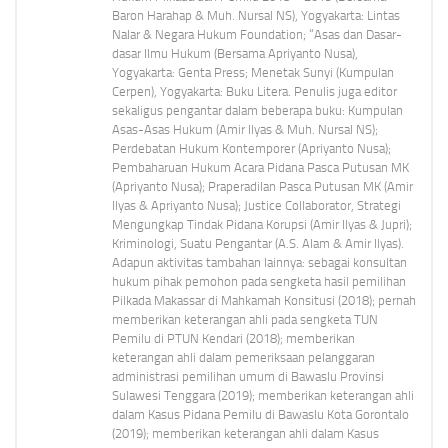
Baron Harahap & Muh. Nursal NS), Yogyakarta: Lintas
Nalar & Negara Hukum Foundation; “Asas dan Dasar-
dasar Ilmu Hukum (Bersama Apriyanto Nusa),
Yogyakarta: Genta Press; Menetak Sunyi (Kumpulan
Cerpen), Yogyakarta: Buku Litera. Penulis juga editor
sekaligus pengantar dalam beberapa buku: Kumpulan
Asas-Asas Hukum (Amir Ilyas & Muh. Nursal NS);
Perdebatan Hukum Kontemporer (Apriyanto Nusa);
Pembaharuan Hukum Acara Pidana Pasca Putusan MK
(Apriyanto Nusa); Praperadilan Pasca Putusan MK (Amir
Ilyas & Apriyanto Nusa); Justice Collaborator, Strategi
Mengungkap Tindak Pidana Korupsi (Amir Ilyas & Jupri);
Kriminologi, Suatu Pengantar (A.S. Alam & Amir Ilyas).
Adapun aktivitas tambahan lainnya: sebagai konsultan
hukum pihak pemohon pada sengketa hasil pemilihan
Pilkada Makassar di Mahkamah Konsitusi (2018); pernah
memberikan keterangan ahli pada sengketa TUN
Pemilu di PTUN Kendari (2018); memberikan
keterangan ahli dalam pemeriksaan pelanggaran
administrasi pemilihan umum di Bawaslu Provinsi
Sulawesi Tenggara (2019); memberikan keterangan ahli
dalam Kasus Pidana Pemilu di Bawaslu Kota Gorontalo
(2019); memberikan keterangan ahli dalam Kasus