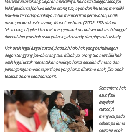
Merunut kebelakang. Sejarah munculnya, hak asuh tunggal sebagai
bukti (evidence) bahwa kedua orang tua, ayah dan ibu tetap memiliki
hak-hak terhadap anaknya untuk memberikan perawatan, untuk
melimpahkan kasih sayang. Mark Constanzo ( 2002: 357) dalam
“Psychology Applied to Law” mengemukakan, bahwa hak asuh tunggal
dikenal dua jenis hak asuh yakni legal custody dan physical custody.
Hak asuh legal (Legal custody) adalah hak-hak yang berhubungan
degan tanggung jawab orang tua. Misalnya, orang tua memiliki hak
asuh legal untuk menentukan anaknya harus sekolah di mana dan
penangangan medis seperti apa yang harus diterima anak, jika anak
tesebut dalam keadaan sakit.
Sementara hak
asuh fisik
(physical
custody),
mengacu pada
seberapa lama
seorang anak