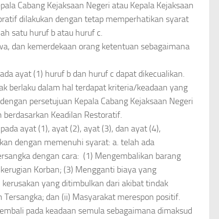
ala Cabang Kejaksaan Negeri atau Kepala Kejaksaan
oratif dilakukan dengan tetap memperhatikan syarat
h satu huruf b atau huruf c.
yawa, dan kemerdekaan orang ketentuan sebagaimana
da ayat (1) huruf b dan huruf c dapat dikecualikan.
ak berlaku dalam hal terdapat kriteria/keadaan yang
dengan persetujuan Kepala Cabang Kejaksaan Negeri
 berdasarkan Keadilan Restoratif.
 ayat (1), ayat (2), ayat (3), dan ayat (4),
ukan dengan memenuhi syarat: a. telah ada
ersangka dengan cara: (1) Mengembalikan barang
 kerugian Korban; (3) Mengganti biaya yang
i kerusakan yang ditimbulkan dari akibat tindak
 Tersangka; dan (ii) Masyarakat merespon positif.
 kembali pada keadaan semula sebagaimana dimaksud