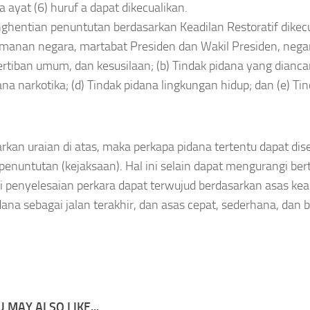
a ayat (6) huruf a dapat dikecualikan.
ghentian penuntutan berdasarkan Keadilan Restoratif dikecua
manan negara, martabat Presiden dan Wakil Presiden, negar
ertiban umum, dan kesusilaan; (b) Tindak pidana yang dian
ana narkotika; (d) Tindak pidana lingkungan hidup; dan (e) Ti
rkan uraian di atas, maka perkapa pidana tertentu dapat disel
 penuntutan (kejaksaan). Hal ini selain dapat mengurangi ber
si penyelesaian perkara dapat terwujud berdasarkan asas kea
dana sebagai jalan terakhir, dan asas cepat, sederhana, dan b
 MAY ALSO LIKE...