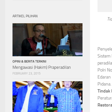
ARTIKEL PILIHAN
Ti
Penyele
Sistem 
OPINI & BERITA TERKINI
peradil
Mengawasi (Hakim) Praperadilan
Polri N
FEBRUARY 23, 2015
Edaran 
Pidana.
Tindak
Peratur
Restora