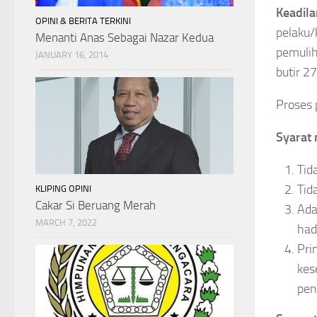
Keadila
OPINI & BERITA TERKINI
pelaku/
Menanti Anas Sebagai Nazar Kedua
pemulih
JANUARY 16, 2014
butir 2
Proses 
Syarat 
Tid
Tid
KLIPING OPINI
Cakar Si Beruang Merah
Ada
MARCH 7, 2022
had
Pri
kes
pen