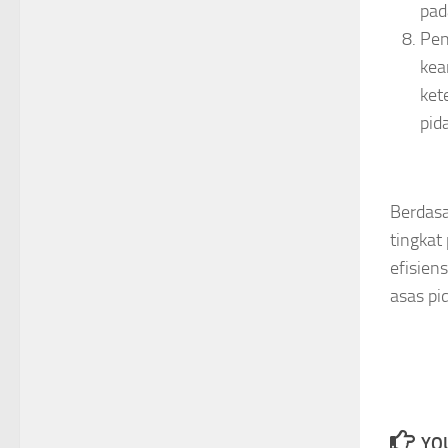
pad
Pen
kea
ket
pid
Berdasa
tingkat
efisien
asas pi
YOU