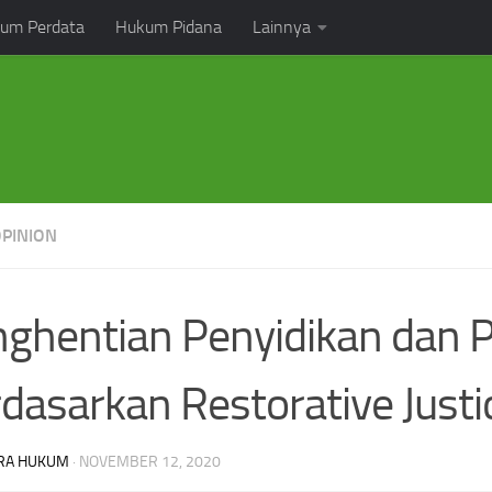
um Perdata
Hukum Pidana
Lainnya
OPINION
ghentian Penyidikan dan 
dasarkan Restorative Justi
RA HUKUM
·
NOVEMBER 12, 2020