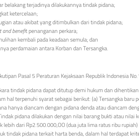
ar belakang terjadinya dilakukannya tindak pidana;
gkat ketercelaan;
ugian atau akibat yang ditimbulkan dari tindak pidana;
t and benefi
t penanganan perkara;
ulihan kembali pada keadaan semula; dan
nya perdamaian antara Korban dan Tersangka.
 kutipan Pasal 5 Peraturan Kejaksaan Republik Indonesia No
kara tindak pidana dapat ditutup demi hukum dan dihentika
am hal terpenuhi syarat sebagai berikut: (a) Tersangka baru 
ana hanya diancam dengan pidana denda atau diancam dengan 
 Tindak pidana dilakukan dengan nilai barang bukti atau nilai 
ak lebih dari Rp2.500.000,OO (dua juta lima ratus ribu rupiah)
uk tindak pidana terkait harta benda, dalam hal terdapat krit