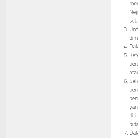
men
Neg
seb
Unt
dim
Dal
Ket
ber
ata
Sel
pen
pem
yan
dit
pid
Dal