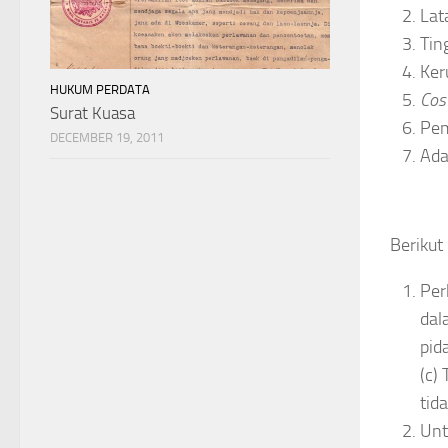
Lat
Tin
Ker
HUKUM PERDATA
Cos
Surat Kuasa
Pem
DECEMBER 19, 2011
Ada
Berikut
Per
dal
pid
(c)
tid
Unt