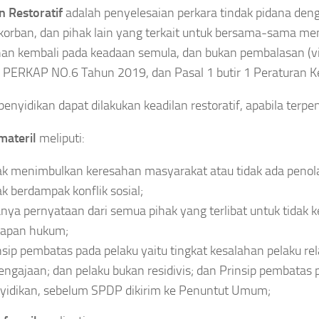
n Restoratif
adalah penyelesaian perkara tindak pidana deng
korban, dan pihak lain yang terkait untuk bersama-sama m
an kembali pada keadaan semula, dan bukan pembalasan (vi
7 PERKAP NO.6 Tahun 2019, dan Pasal 1 butir 1 Peraturan K
penyidikan dapat dilakukan keadilan restoratif, apabila terpen
materil
meliputi:
ak menimbulkan keresahan masyarakat atau tidak ada penol
ak berdampak konflik sosial;
nya pernyataan dari semua pihak yang terlibat untuk tidak
apan hukum;
nsip pembatas pada pelaku yaitu tingkat kesalahan pelaku rel
engajaan; dan pelaku bukan residivis; dan Prinsip pembatas 
yidikan, sebelum SPDP dikirim ke Penuntut Umum;