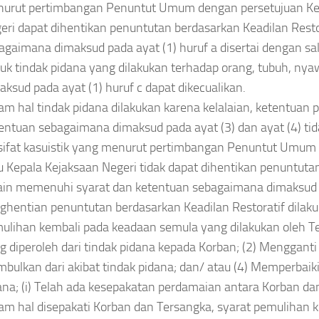
urut pertimbangan Penuntut Umum dengan persetujuan Kep
eri dapat dihentikan penuntutan berdasarkan Keadilan Rest
agaimana dimaksud pada ayat (1) huruf a disertai dengan sala
uk tindak pidana yang dilakukan terhadap orang, tubuh, n
aksud pada ayat (1) huruf c dapat dikecualikan.
am hal tindak pidana dilakukan karena kelalaian, ketentuan pa
entuan sebagaimana dimaksud pada ayat (3) dan ayat (4) tid
sifat kasuistik yang menurut pertimbangan Penuntut Umum 
u Kepala Kejaksaan Negeri tidak dapat dihentikan penuntutan
ain memenuhi syarat dan ketentuan sebagaimana dimaksud pada
ghentian penuntutan berdasarkan Keadilan Restoratif dilak
ulihan kembali pada keadaan semula yang dilakukan oleh T
g diperoleh dari tindak pidana kepada Korban; (2) Mengganti
imbulkan dari akibat tindak pidana; dan/ atau (4) Memperbaik
ana; (i) Telah ada kesepakatan perdamaian antara Korban dan
am hal disepakati Korban dan Tersangka, syarat pemulihan