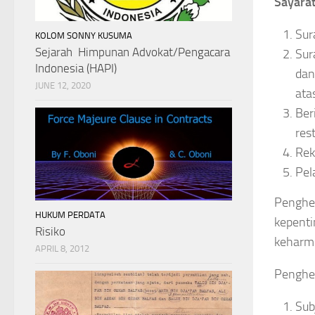
Sayarat
Sur
KOLOM SONNY KUSUMA
Sejarah Himpunan Advokat/Pengacara
Sur
Indonesia (HAPI)
dan
JUNE 12, 2020
ata
Ber
rest
Rek
Pel
Penghen
HUKUM PERDATA
kepenti
Risiko
keharmo
APRIL 8, 2012
Penghen
Sub