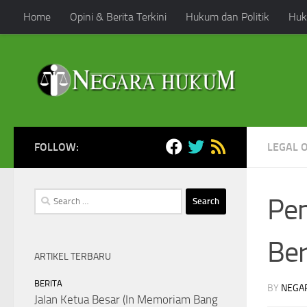
Home
Opini & Berita Terkini
Hukum dan Politik
Huk
Skip to content
FOLLOW:
LEGAL 
Search
Pen
for:
Ber
ARTIKEL TERBARU
BERITA
BY
NEGA
Jalan Ketua Besar (In Memoriam Bang