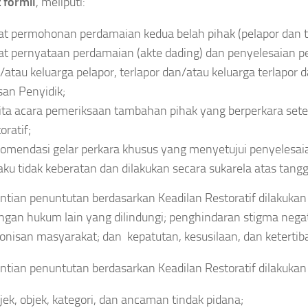
 formil
, meliputi:
at permohonan perdamaian kedua belah pihak (pelapor dan te
at pernyataan perdamaian (akte dading) dan penyelesaian per
/atau keluarga pelapor, terlapor dan/atau keluarga terlapor 
san Penyidik;
ita acara pemeriksaan tambahan pihak yang berperkara setel
oratif;
omendasi gelar perkara khusus yang menyetujui penyelesaian
aku tidak keberatan dan dilakukan secara sukarela atas tangg
tian penuntutan berdasarkan Keadilan Restoratif dilakuk
ngan hukum lain yang dilindungi; penghindaran stigma nega
nisan masyarakat; dan kepatutan, kesusilaan, dan keterti
tian penuntutan berdasarkan Keadilan Restoratif dilakuk
jek, objek, kategori, dan ancaman tindak pidana;