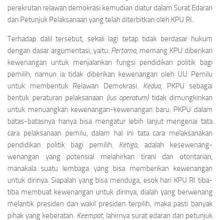
perekrutan relawan demokrasi kemudian diatur dalam Surat Edaran
dan Petunjuk Pelaksanaan yang telah diterbitkan oleh KPU RI.
Terhadap dalil tersebut, sekali lagi tetap tidak berdasar hukum
dengan dasar argumentasi, yaitu:
Pertama
, memang KPU diberikan
kewenangan untuk menjalankan fungsi pendidikan politik bagi
pemilih, namun ia tidak diberikan kewenangan oleh UU Pemilu
untuk membentuk Relawan Demokrasi.
Kedua
, PKPU sebagai
bentuk peraturan pelaksanaan
(ius operatum)
tidak dimungkinkan
untuk menuangkan kewenangan-kewenangan baru. PKPU dalam
batas-batasnya hanya bisa mengatur lebih lanjut mengenai tata
cara pelaksanaan pemilu, dalam hal ini tata cara melaksanakan
pendidikan politik bagi pemilih.
Ketiga
, adalah kesewenang-
wenangan yang potensial melahirkan tirani dan otoritarian,
manakala suatu lembaga yang bisa memberikan kewenangan
untuk dirinya. Siapalah yang bisa menduga, esok hari KPU RI tiba-
tiba membuat kewenangan untuk dirinya, dialah yang berwenang
melantik presiden dan wakil presiden terpilih, maka pasti banyak
pihak yang keberatan.
Keempat
, lahirnya surat edaran dan petunjuk