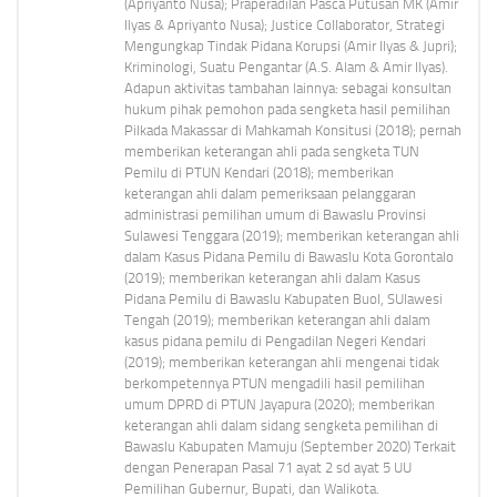
(Apriyanto Nusa); Praperadilan Pasca Putusan MK (Amir
Ilyas & Apriyanto Nusa); Justice Collaborator, Strategi
Mengungkap Tindak Pidana Korupsi (Amir Ilyas & Jupri);
Kriminologi, Suatu Pengantar (A.S. Alam & Amir Ilyas).
Adapun aktivitas tambahan lainnya: sebagai konsultan
hukum pihak pemohon pada sengketa hasil pemilihan
Pilkada Makassar di Mahkamah Konsitusi (2018); pernah
memberikan keterangan ahli pada sengketa TUN
Pemilu di PTUN Kendari (2018); memberikan
keterangan ahli dalam pemeriksaan pelanggaran
administrasi pemilihan umum di Bawaslu Provinsi
Sulawesi Tenggara (2019); memberikan keterangan ahli
dalam Kasus Pidana Pemilu di Bawaslu Kota Gorontalo
(2019); memberikan keterangan ahli dalam Kasus
Pidana Pemilu di Bawaslu Kabupaten Buol, SUlawesi
Tengah (2019); memberikan keterangan ahli dalam
kasus pidana pemilu di Pengadilan Negeri Kendari
(2019); memberikan keterangan ahli mengenai tidak
berkompetennya PTUN mengadili hasil pemilihan
umum DPRD di PTUN Jayapura (2020); memberikan
keterangan ahli dalam sidang sengketa pemilihan di
Bawaslu Kabupaten Mamuju (September 2020) Terkait
dengan Penerapan Pasal 71 ayat 2 sd ayat 5 UU
Pemilihan Gubernur, Bupati, dan Walikota.