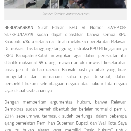
Sumber Gambar: antaranews.com
BERDASARKAN
Surat Edaran KPU RI Nomor 32/PP.08-
SD/KPU/I/2019 sudah dapat dipastikan bahwa semua KPU
Kabupaten/Kota setanah air telah melakukan perekrutan Relawan
Demokrasi. Tak tanggung-tanggung, instruksi KPU RI kejajarannya
(KPU Kabupaten/Kota) mewajibkan agar dalam perekrutan itu,
dilantik maksimal 55 orang relawan untuk mewakili keseluruhan
basis pemilih di tiap daerah. Banyak pastinya pihak yang tidak
mengetahui dan memahami kalau organ tersebut, dalam
perspektif hukum kelembagaan negara atau hukum tata negara
layak disoal keabsahannya.
Dengan memberikan argumentasi hukum, bahwa Relawan
Demokrasi sudah pernah dibentuk dan berjalan normal di pemilu
2014 sebelumnya, termasuk sudah berfungsi dalam beberapa
ajang perhelatan Pemilihan Gubernur, Bupati, dan Wali Kota. Saya
kira itu bukan alasan yang memiliki “rasio hukum” untuk