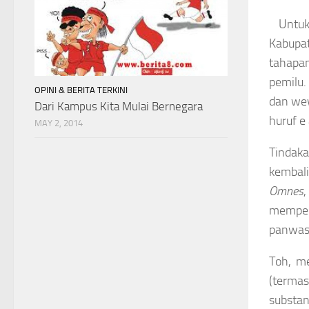
Untu
Kabupa
tahapa
pemilu.
OPINI & BERITA TERKINI
dan we
Dari Kampus Kita Mulai Bernegara
huruf e
MAY 2, 2014
Tindak
kembal
Omnes
mempert
panwas 
Toh, m
(termas
substan