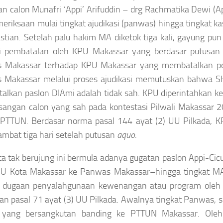
n calon Munafri ‘Appi’ Arifuddin – drg Rachmatika Dewi (A
meriksaan mulai tingkat ajudikasi (panwas) hingga tingkat 
stian. Setelah palu hakim MA diketok tiga kali, gayung p
si pembatalan oleh KPU Makassar yang berdasar putusa
 Makassar terhadap KPU Makassar yang membatalkan pen
 Makassar melalui proses ajudikasi memutuskan bahwa SK
lkan paslon DIAmi adalah tidak sah. KPU diperintahkan k
sangan calon yang sah pada kontestasi Pilwali Makassar 
t PTTUN
.
Berdasar norma pasal 144 ayat (2) UU Pilkada, 
lambat tiga hari setelah putusan
aquo.
a tak berujung ini bermula adanya gugatan paslon Appi-C
PU Kota Makassar ke Panwas Makassar–hingga tingkat MA. 
 dugaan penyalahgunaan kewenangan atau program oleh 
an pasal 71 ayat (3) UU Pilkada. Awalnya tingkat Panwas, se
 yang bersangkutan banding ke PTTUN Makassar. Ole