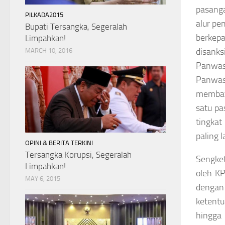
pasanga
PILKADA2015
alur pe
Bupati Tersangka, Segeralah
berkepa
Limpahkan!
disank
MARCH 10, 2016
Panwas
Panwas
membata
satu pa
tingka
paling 
OPINI & BERITA TERKINI
Tersangka Korupsi, Segeralah
Sengket
Limpahkan!
oleh K
MAY 6, 2015
dengan
ketentu
hingga