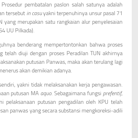
rosedur pembatalan paslon salah satunya adalah
an tersebut
in casu
yakni terpenuhinya unsur pasal 71
UN yang merupakan satu rangkaian alur penyelesaian
54 UU Pilkada).
guhnya benderang mempertontonkan bahwa proses
g telah diuji dengan proses Peradilan TUN akhirnya
elaksanakan putusan Panwas, maka akan terulang lagi
-menerus akan demikian adanya.
sendiri, yakni tidak melaksanakan kerja pengawasan.
anaan putusan MA
aquo
. Sebagaimana fungsi
prefentif
,
ni pelaksanaan putusan pengadilan oleh KPU telah
tusan panwas yang secara substansi mengkoreksi-adili