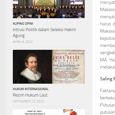
menyat
Makass
menyal
harus 
KLIPING OPINI
Intrusi Politik dalam Seleksi Hakim
Makass
Agung
keputu
APRIL 8, 2022
membat
sengket
MA. Ha
melakuk
Saling 
HUKUM INTERNASIONAL
Faktan
Rezim Hukum Laut.
berkeku
SEPTEMBER 12, 2012
Putusa
putusan