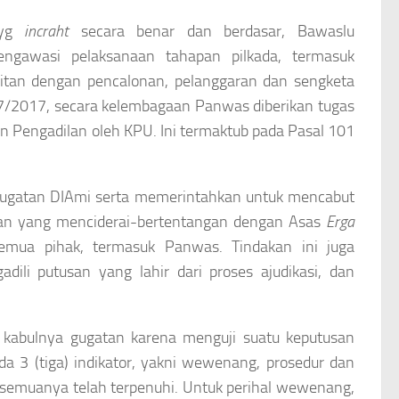
 yg
incraht
secara benar dan berdasar, Bawaslu
ngawasi pelaksanaan tahapan pilkada, termasuk
itan dengan pencalonan, pelanggaran dan sengketa
7/2017, secara kelembagaan Panwas diberikan tugas
engadilan oleh KPU. Ini termaktub pada Pasal 101
ugatan DIAmi serta memerintahkan untuk mencabut
kan yang menciderai-bertentangan dengan Asas
Erga
semua pihak, termasuk Panwas. Tindakan ini juga
ili putusan yang lahir dari proses ajudikasi, dan
 kabulnya gugatan karena menguji suatu keputusan
da 3 (tiga) indikator, yakni wewenang, prosedur dan
ut, semuanya telah terpenuhi. Untuk perihal wewenang,