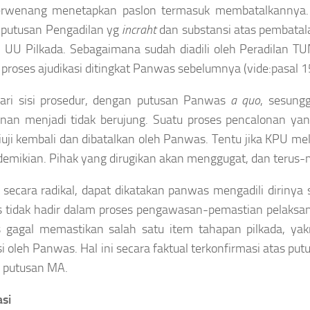
rwenang menetapkan paslon termasuk membatalkannya. P
 putusan Pengadilan yg
incraht
dan substansi atas pembatal
) UU Pilkada. Sebagaimana sudah diadili oleh Peradilan T
proses ajudikasi ditingkat Panwas sebelumnya (vide:pasal 1
 dari sisi prosedur, dengan putusan Panwas
a quo
, sesung
nan menjadi tidak berujung. Suatu proses pencalonan yan
iuji kembali dan dibatalkan oleh Panwas. Tentu jika KPU m
demikian. Pihak yang dirugikan akan menggugat, dan terus
secara radikal, dapat dikatakan panwas mengadili dirinya 
 tidak hadir dalam proses pengawasan-pemastian pelaks
 gagal memastikan salah satu item tahapan pilkada, yak
i oleh Panwas. Hal ini secara faktual terkonfirmasi atas pu
 putusan MA.
si