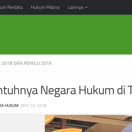
um Perdata
Hukum Pidana
Lainnya
A 2018 DAN PEMILU 2019
ntuhnya Negara Hukum di
RA HUKUM
·
MAY 23, 2018