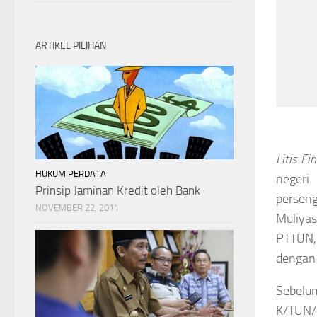
ARTIKEL PILIHAN
Litis Fi
HUKUM PERDATA
negeri
Prinsip Jaminan Kredit oleh Bank
persen
NOVEMBER 22, 2011
Muliyas
PTTUN,
dengan 
Sebelu
K/TUN/P