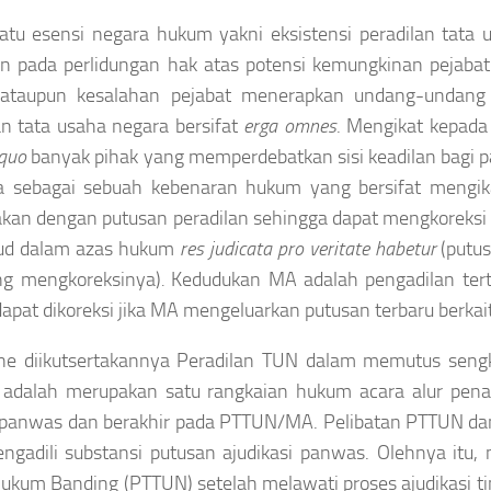
atu esensi negara hukum yakni eksistensi peradilan tata 
kan pada perlidungan hak atas potensi kemungkinan peja
taupun kesalahan pejabat menerapkan undang-undang a
an tata usaha negara bersifat
erga omnes
. Mengikat kepada
quo
banyak pihak yang memperdebatkan sisi keadilan bagi 
a sebagai sebuah kebenaran hukum yang bersifat mengika
akan dengan putusan peradilan sehingga dapat mengkoreks
ud dalam azas hukum
res judicata pro veritate habetur
(putu
ng mengkoreksinya)
.
Kedudukan MA adalah pengadilan ter
apat dikoreksi jika MA mengeluarkan putusan terbaru berkai
ne diikutsertakannya Peradilan TUN dalam memutus sen
a adalah merupakan satu rangkaian hukum acara alur pena
 panwas dan berakhir pada PTTUN/MA. Pelibatan PTTUN dan/
ngadili substansi putusan ajudikasi panwas. Olehnya itu
ukum Banding (PTTUN) setelah melawati proses ajudikasi ti