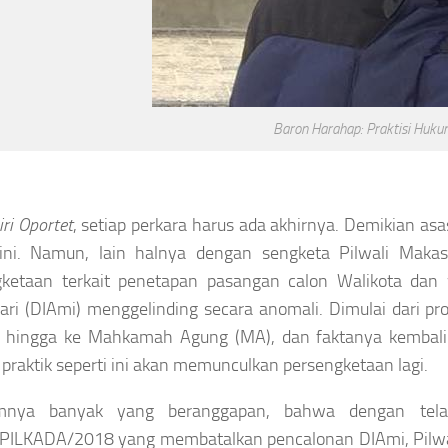
Baron Harahap: Praktisi Huk
niri Oportet
, setiap perkara harus ada akhirnya. Demikian a
 ini. Namun, lain halnya dengan sengketa Pilwali Makass
gketaan terkait penetapan pasangan calon Walikota dan
ari (DIAmi) menggelinding secara anomali. Dimulai dari pr
 hingga ke Mahkamah Agung (MA), dan faktanya kembali 
praktik seperti ini akan memunculkan persengketaan lagi.
mnya banyak yang beranggapan, bahwa dengan tel
ILKADA/2018 yang membatalkan pencalonan DIAmi, Pilwali 