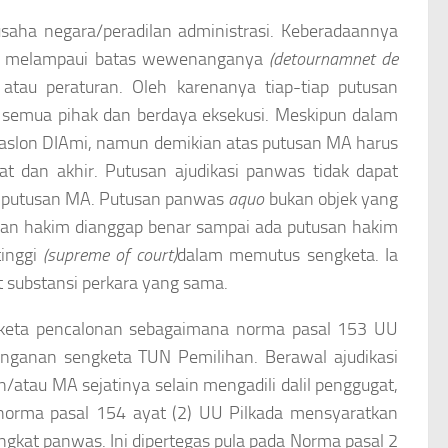
usaha negara/peradilan administrasi. Keberadaannya
bat melampaui batas wewenanganya
(detournamnet de
tau peraturan. Oleh karenanya tiap-tiap putusan
 semua pihak dan berdaya eksekusi. Meskipun dalam
paslon DIAmi, namun demikian atas putusan MA harus
t dan akhir. Putusan ajudikasi panwas tidak dapat
i putusan MA. Putusan panwas
aquo
bukan objek yang
san hakim dianggap benar sampai ada putusan hakim
tinggi
(supreme of court)
dalam memutus sengketa. Ia
t substansi perkara yang sama.
gketa pencalonan sebagaimana norma pasal 153 UU
nganan sengketa TUN Pemilihan. Berawal ajudikasi
atau MA sejatinya selain mengadili dalil penggugat,
, norma pasal 154 ayat (2) UU Pilkada mensyaratkan
ngkat panwas. Ini dipertegas pula pada Norma pasal 2