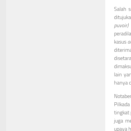
Salah s
dituju
puvoir)
a
peradil
kasus
a
diterim
disetar
dimaks
lain ya
hanya d
Notabe
Pilkad
tingkat
juga me
upaya h