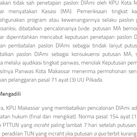
akan tidak sah penetapan paslon DIAmi oleh KPU Kota 
ar menyatakan Kasasi (MA). Pemeriksaan tingkat ka
ahgunakan program atau kewenangannya selaku paslon p
disanksi, dibatalkan pencalonanya (vide: putusan MA ber
ar diperintahkan mencabut keputusan penetapan paslon D
san pembatalan paslon DIAmi sebagai tindak lanjut pu
alkan paslon DIAmi sebagai konsukuensi putusan MA, s
a melalui ajudikasi tingkat panwas, menolak Keputusan p
silnya Panwas Kota Makassar menerima permohonan se
an pelanggaran pasal 71 ayat (3) UU Pilkada.
Mengadili
ya, KPU Makassar yang membatalkan pencalonan DIAmi ada
atan hukum (final dan mengikat). Norma pasal 154 ayat 
n PTTUN yang
incraht
paling lambat 7 hari setelah putusan
 peradilan TUN yang incraht jika putusan
a quo
terbit kurang