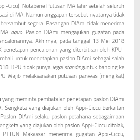
ppi-Cicu). Notabene Putusan MA lahir setelah seluruh
kasasi di MA. Namun anggapan tersebut nyatanya tidak
un bersambut segera. Pasangan DIAmi tidak menerima
n MA
aquo
. Paslon DIAmi mengajukan gugatan pada
calonannya. Akhirnya, pada tanggal 13 Mei 2018
 penetapan pencalonan yang diterbitkan oleh KPU-
embali untuk menetapkan paslon DIAmi sebagai salah
2018. KPU tidak punya
legal standing
untuk banding ke
KPU Wajib melaksanakan putusan panwas (mengikat)
icu yang meminta pembatalan penetapan paslon DIAmi
Sengketa yang diajukan oleh Appi-Ciccu berkaitan
Paslon DIAmi selaku paslon petahana sebagaimaan
ngketa yang diajukan oleh paslon Appi-Ciccu ditolak,
h PTTUN Makassar menerima gugatan Appi-Ciccu,