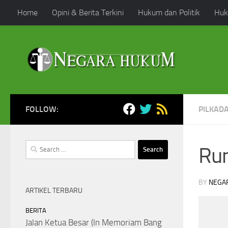
Home
Opini & Berita Terkini
Hukum dan Politik
Huk
Skip to content
FOLLOW:
PILKAD
Search
Ru
for:
BY
NEGA
ARTIKEL TERBARU
BERITA
Jalan Ketua Besar (In Memoriam Bang