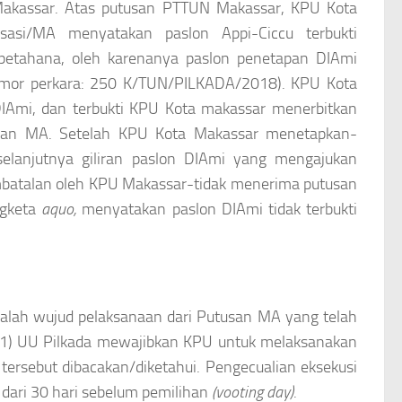
Makassar. Atas putusan PTTUN Makassar, KPU Kota
sasi/MA menyatakan paslon Appi-Ciccu terbukti
etahana, oleh karenanya paslon penetapan DIAmi
nomor perkara: 250 K/TUN/PILKADA/2018). KPU Kota
IAmi, dan terbukti KPU Kota makassar menerbitkan
tusan MA. Setelah KPU Kota Makassar menetapkan-
elanjutnya giliran paslon DIAmi yang mengajukan
embatalan oleh KPU Makassar-tidak menerima putusan
ngketa
aquo,
menyatakan paslon DIAmi tidak terbukti
lah wujud pelaksanaan dari Putusan MA yang telah
(11) UU Pilkada mewajibkan KPU untuk melaksanakan
 tersebut dibacakan/diketahui. Pengecualian eksekusi
 dari 30 hari sebelum pemilihan
(vooting day)
.