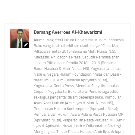
Damang Averroes Al-Khawarizmi
Alumni Magister Hukum Universitas Muslim Indonesia,
Buku yang telah diterbitkan diantaranya: “Carut Marut
Pilkada Serentak 2015 (Bersama Muh. Nursal N.S),
Makassar: Philosophia Press; Seputar Permasalahan
Hukum Pilkada dan Pemilu 2018 – 2019 (Bersama
Baron Harahap & Muh. Nursal NS), Yogyakarta: Lintas
Nalar & Negara Hukum Foundation; “Asas dan Dasar-
dasar Ilmu Hukum (Bersama Apriyanto Nusa),
Yogyakarta: Genta Press; Menetak Sunyi (Kumpulan
Cerpen), Yogyakarta: Buku Litera. Penulis juga editor
sekaligus pengantar dalam beberapa buku: Kumpulan
Asas-Asas Hukum (Amir Ilyas & Muh. Nursal NS);
Perdebatan Hukum Kontemporer (Apriyanto Nusa);
Pembaharuan Hukum Acara Pidana Pasca Putusan MK
(Apriyanto Nusa); Praperadilan Pasca Putusan MK (Amir
Ilyas & Apriyanto Nusa); Justice Collaborator, Strategi
Mengungkap Tindak Pidana Korupsi (Amir Ilyas & Jupri);