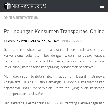
Skip to content
OPINI & BERITA TERKINI
Perlindungan Konsumen Transportasi Online
BY
DAMANG AVERROES AL-KHAWARIZMI
·
APRIL 17, 2017
Gegara demonstrasi yang dilakukan oleh sejumlah
driver
taksi
konvensional bulan April lalu dengan tujuan mendesak kepada
pemerintah untuk menghentikan pengoperasian grab dan go-car
(taksi
online
) karena telah mengurangi pendapatan hariannya.
Menindaklanjuti tuntutan itu, Gubernur Daerah Istimewa
Yogyakarta (DIY) Sri Sultan Hamengku Buwono X menyampaikan
hajatannya untuk menerbitkan Peraturan yang akan melarang
pengoperasian taksi
online
.
Dan sekarang, Permenhub PM 32/2016 tentang Penyelenggaraan