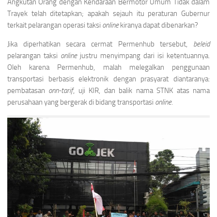
Angkutan Orang dengan Kendaraan Bermotor Umum Tidak dalam
Trayek telah ditetapkan; apakah sejauh itu peraturan Gubernur
terkait pelarangan operasi taksi
online
kiranya dapat dibenarkan?
Jika diperhatikan secara cermat Permenhub tersebut,
beleid
pelarangan taksi
online
justru menyimpang dari isi ketentuannya.
Oleh karena Permenhub, malah melegalkan penggunaan
transportasi berbasis elektronik dengan prasyarat diantaranya:
pembatasan
onn-tarif
, uji KIR, dan balik nama STNK atas nama
perusahaan yang bergerak di bidang transportasi
online
.