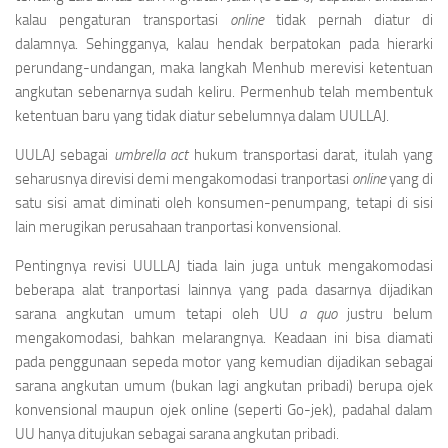
kalau pengaturan transportasi
online
tidak pernah diatur di
dalamnya. Sehingganya, kalau hendak berpatokan pada hierarki
perundang-undangan, maka langkah Menhub merevisi ketentuan
angkutan sebenarnya sudah keliru. Permenhub telah membentuk
ketentuan baru yang tidak diatur sebelumnya dalam UULLAJ.
UULAJ sebagai
umbrella act
hukum transportasi darat, itulah yang
seharusnya direvisi demi mengakomodasi tranportasi
online
yang di
satu sisi amat diminati oleh konsumen-penumpang, tetapi di sisi
lain merugikan perusahaan tranportasi konvensional.
Pentingnya revisi UULLAJ tiada lain juga untuk mengakomodasi
beberapa alat tranportasi lainnya yang pada dasarnya dijadikan
sarana angkutan umum tetapi oleh UU
a quo
justru belum
mengakomodasi, bahkan melarangnya. Keadaan ini bisa diamati
pada penggunaan sepeda motor yang kemudian dijadikan sebagai
sarana angkutan umum (bukan lagi angkutan pribadi) berupa ojek
konvensional maupun ojek online (seperti Go-jek), padahal dalam
UU hanya ditujukan sebagai sarana angkutan pribadi.