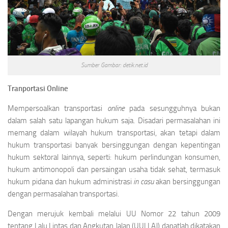
Sumber Gambar: detik.net.id
Tranportasi Online
Mempersoalkan transportasi
online
pada sesungguhnya bukan
dalam salah satu lapangan hukum saja. Disadari permasalahan ini
memang dalam wilayah hukum transportasi, akan tetapi dalam
hukum transportasi banyak bersinggungan dengan kepentingan
hukum sektoral lainnya, seperti: hukum perlindungan konsumen,
hukum antimonopoli dan persaingan usaha tidak sehat, termasuk
hukum pidana dan hukum administrasi
in casu
akan bersinggungan
dengan permasalahan transportasi.
Dengan merujuk kembali melalui UU Nomor 22 tahun 2009
tentang Lalu Lintas dan Angkutan Jalan (UULLAJ) dapatlah dikatakan