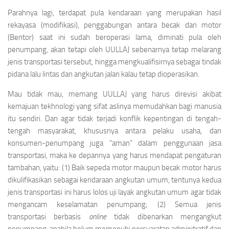
Parahnya lagi, terdapat pula kendaraan yang merupakan hasil
rekayasa (modifikasi), penggabungan antara becak dan motor
(Bentor) saat ini sudah beroperasi lama, diminati pula oleh
penumpang, akan tetapi oleh UULLAJ sebenarnya tetap melarang
jenis transportasi tersebut, hingga mengkualifisirnya sebagai tindak
pidana lalu lintas dan angkutan jalan kalau tetap dioperasikan.
Mau tidak mau, memang UULLAJ yang harus direvisi akibat
kemajuan tekhnologi yang sifat aslinya memudahkan bagi manusia
itu sendiri. Dan agar tidak terjadi konflik kepentingan di tengah-
tengah masyarakat, khususnya antara pelaku usaha, dan
konsumen-penumpang juga “aman” dalam penggunaan jasa
transportasi, maka ke depannya yang harus mendapat pengaturan
tambahan, yaitu: (1) Baik sepeda motor maupun becak motor harus
dikulifikasikan sebagai kendaraan angkutan umum, tentunya kedua
jenis transportasi ini harus lolos uji layak angkutan umum agar tidak
mengancam keselamatan penumpang; (2) Semua jenis
transportasi berbasis
online
tidak dibenarkan mengangkut
penumpang, apabila belum memenuhi persyaratan adminitratif dan