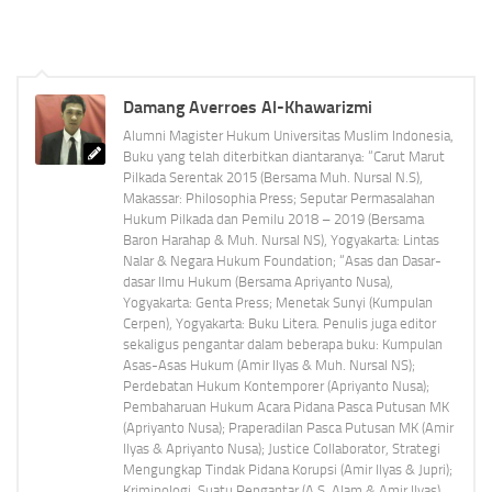
Damang Averroes Al-Khawarizmi
Alumni Magister Hukum Universitas Muslim Indonesia,
Buku yang telah diterbitkan diantaranya: “Carut Marut
Pilkada Serentak 2015 (Bersama Muh. Nursal N.S),
Makassar: Philosophia Press; Seputar Permasalahan
Hukum Pilkada dan Pemilu 2018 – 2019 (Bersama
Baron Harahap & Muh. Nursal NS), Yogyakarta: Lintas
Nalar & Negara Hukum Foundation; “Asas dan Dasar-
dasar Ilmu Hukum (Bersama Apriyanto Nusa),
Yogyakarta: Genta Press; Menetak Sunyi (Kumpulan
Cerpen), Yogyakarta: Buku Litera. Penulis juga editor
sekaligus pengantar dalam beberapa buku: Kumpulan
Asas-Asas Hukum (Amir Ilyas & Muh. Nursal NS);
Perdebatan Hukum Kontemporer (Apriyanto Nusa);
Pembaharuan Hukum Acara Pidana Pasca Putusan MK
(Apriyanto Nusa); Praperadilan Pasca Putusan MK (Amir
Ilyas & Apriyanto Nusa); Justice Collaborator, Strategi
Mengungkap Tindak Pidana Korupsi (Amir Ilyas & Jupri);
Kriminologi, Suatu Pengantar (A.S. Alam & Amir Ilyas).