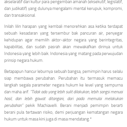
akselaratif dari kultur para pengemban amanah (eksekutif, legislatif,
dan judikatif) yang dulunya mengalami mental kerupuk, kompromi,
dan transaksional.
Inilah lilin harapan yang kembali menorehkan asa ketika terdapat
sebuah kesadaran yang tersembur bak pancuran air, penyegar
kehidupan agar memilih aktor-aktor negara yang berintegritas,
kapabilitas, dan sudah pasrah akan mewakafkan dirinya untuk
Indonesia yang lebih baik. Indonesia yang matang pada perwujudan
prinsip negara hukum.
Betapapun hancur leburnya sebuah bangsa, pemimpin harus selalu
siap membawa perubahan. Perubahan itu termasuk memacu
langkah segala parameter negara hukum ke level yang sempurna
dan maha arif.
“Tidak ada yang lebih sulit dilakukan, lebih sangsi menuai
hasil, dan lebih gawat ditangani, dari pada memulai melakukan
perubahan”
pekik Machiavelli. Berani menjadi pemimpin berarti
berani pula tertawan risiko, demi perjuangan kematangan negara
hukum untuk masa kini juga di masa mendatang.*