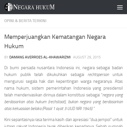
Skip to content
OPINI & BERITA TERKINI
Memperjuangkan Kematangan Negara
Hukum
BY
DAMANG AVERROES AL-KHAWARIZMI
·
AUGUST 29, 2015
Di bumi persada nusantara Indonesia ini, negara sebagai badan
hukum publik telah dikukuhkan sebagai
rechtsperson
untuk
mengurusi segala hak dan kepentingan warga negaranya. Atas
nama hukum, sistem pemerintahan Indonesia yang presidensil
telah menderivasikan dirinya dalam konstitusi sebagai “
negara yang
berdasarkan atas hukum (rechstaat), bukan negara yang berdasarkan
atas kekuasaan belaka (Pasal 1 ayat 3 UUD NRI 1945).”
Kini sepantasnya rasa terima kasih dan apresiasi “dua jempol” untuk
jutaan rakyat Indonesia layak diberikan kepadanya. Sebab sumpah