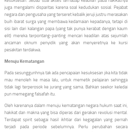
kesuksesan. Sebab soal akses terhadap keadilan pada hakikatnya
juga mengalami disparitas karena soal kedudukan sosial. Pejabat
negara dan pengusaha yang terseret kebalik jeruji justru merasakan
buih ibarat surga yang membawa kedamaian kepadanya, tetapi di
sisi lain dari kalangan papa (yang tak punya kerabat dengan kaum
elit) mereka terpontang-panting mencari keadilan atas sejumlah
ancaman oknum penyidik yang akan menyeretnya ke kursi
pesakitan terdakwa.
Menuju Kematangan
Pada sesunggunhnya tak ada pencapaian kesuksesan jika kita tidak
mau menoleh ke masa lalu, untuk memetik pelajaran sehingga
tidak lagi terperosok ke jurang yang sama. Bahkan seekor keledai
pun memegang falsafah itu.
Oleh karenanya dalam menuju kematangan negara hukum saat ini,
hakikat dan makna yang bisa diperas dari gerakan revolusi mental.
Terdapat spirit sebagai hasil ikhtiar dari kegagalan yang pernah
terjadi pada periode sebelumnya. Perlu perubahan secara