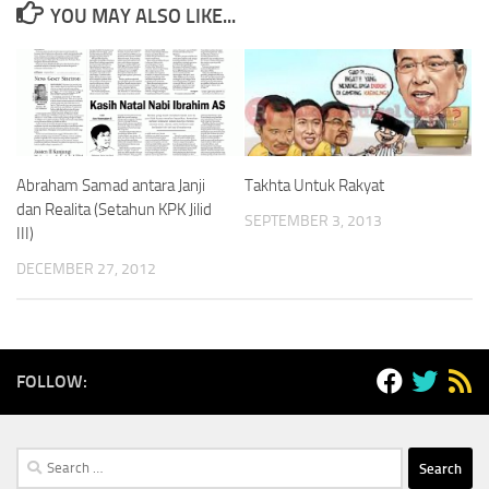
YOU MAY ALSO LIKE...
Abraham Samad antara Janji
Takhta Untuk Rakyat
dan Realita (Setahun KPK Jilid
SEPTEMBER 3, 2013
III)
DECEMBER 27, 2012
FOLLOW:
Search
for: