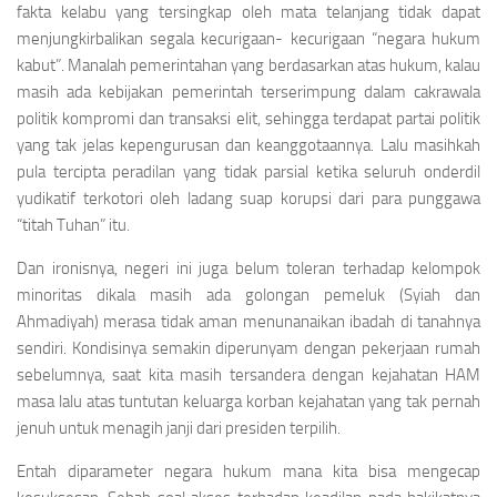
fakta kelabu yang tersingkap oleh mata telanjang tidak dapat
menjungkirbalikan segala kecurigaan- kecurigaan “negara hukum
kabut”. Manalah pemerintahan yang berdasarkan atas hukum, kalau
masih ada kebijakan pemerintah terserimpung dalam cakrawala
politik kompromi dan transaksi elit, sehingga terdapat partai politik
yang tak jelas kepengurusan dan keanggotaannya. Lalu masihkah
pula tercipta peradilan yang tidak parsial ketika seluruh onderdil
yudikatif terkotori oleh ladang suap korupsi dari para punggawa
“titah Tuhan” itu.
Dan ironisnya, negeri ini juga belum toleran terhadap kelompok
minoritas dikala masih ada golongan pemeluk (Syiah dan
Ahmadiyah) merasa tidak aman menunanaikan ibadah di tanahnya
sendiri. Kondisinya semakin diperunyam dengan pekerjaan rumah
sebelumnya, saat kita masih tersandera dengan kejahatan HAM
masa lalu atas tuntutan keluarga korban kejahatan yang tak pernah
jenuh untuk menagih janji dari presiden terpilih.
Entah diparameter negara hukum mana kita bisa mengecap