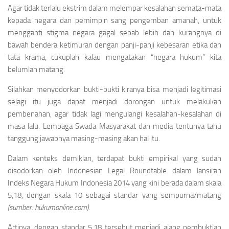
Agar tidak terlalu ekstrim dalam melempar kesalahan semata-mata
kepada negara dan pemimpin sang pengemban amanah, untuk
mengganti stigma negara gagal sebab lebih dan kurangnya di
bawah bendera ketimuran dengan panji-panji kebesaran etika dan
tata krama, cukuplah kalau mengatakan “negara hukum” kita
belumlah matang.
Silahkan menyodorkan bukti-bukti kiranya bisa menjadi legitimasi
selagi itu juga dapat menjadi dorongan untuk melakukan
pembenahan, agar tidak lagi mengulangi kesalahan-kesalahan di
masa lalu. Lembaga Swada Masyarakat dan media tentunya tahu
tanggung jawabnya masing-masing akan hal itu.
Dalam kenteks demikian, terdapat bukti empirikal yang sudah
disodorkan oleh Indonesian Legal Roundtable dalam lansiran
Indeks Negara Hukum Indonesia 2014 yang kini berada dalam skala
5,18, dengan skala 10 sebagai standar yang sempurna/matang
(sumber: hukumonline.com).
Artinya, dengan standar 5,18 tersebut menjadi ajang pembuktian