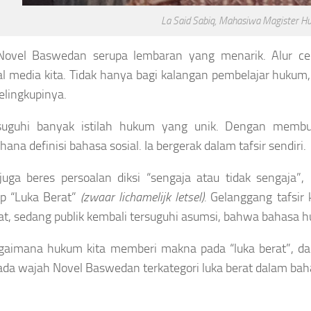
La Said Sabiq, Mahasiwa Magister 
Novel Baswedan serupa lembaran yang menarik. Alur cer
al media kita. Tidak hanya bagi kalangan pembelajar hukum, 
lingkupinya.
isuguhi banyak istilah hukum yang unik. Dengan memb
ana definisi bahasa sosial. Ia bergerak dalam tafsir sendiri.
uga beres persoalan diksi “sengaja atau tidak sengaja”,
ap “Luka Berat”
(zwaar lichamelijk letsel).
Gelanggang tafsir 
t, sedang publik kembali tersuguhi asumsi, bahwa bahasa 
gaimana hukum kita memberi makna pada “luka berat”, da
ada wajah Novel Baswedan terkategori luka berat dalam ba