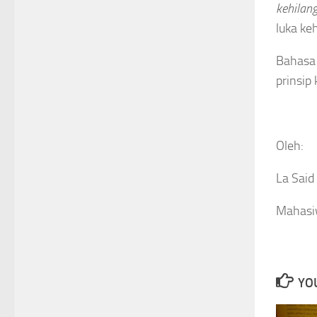
kehilan
luka ke
Bahasa 
prinsip
Oleh:
La Said
Mahasi
YOU