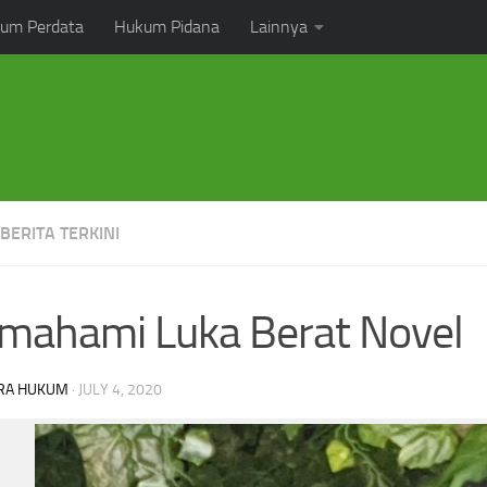
um Perdata
Hukum Pidana
Lainnya
 BERITA TERKINI
mahami Luka Berat Novel
RA HUKUM
·
JULY 4, 2020