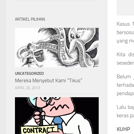
ARTIKEL PILIHAN
Kasus 
bersosi
yang me
Kita d
sesederh
UNCATEGORIZED
Belum j
Mereka Menyebut Kami “Tikus”
terhad
APRIL 26, 2013
pendapa
Lalu ba
keras p
KUHP