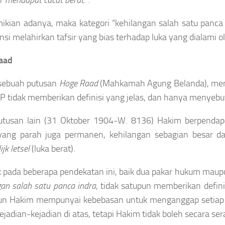
mikian adanya, maka kategori “kehilangan salah satu panca
nsi melahirkan tafsir yang bias terhadap luka yang dialami o
aad
sebuah putusan
Hoge Raad
(Mahkamah Agung Belanda), memb
 tidak memberikan definisi yang jelas, dan hanya menyebut
utusan lain (31 Oktober 1904-W. 8136) Hakim berpendap
yang parah juga permanen, kehilangan sebagian besar da
ijk letsel
(luka berat).
 pada beberapa pendekatan ini, baik dua pakar hukum mau
gan salah satu panca indra
, tidak satupun memberikan definis
un Hakim mempunyai kebebasan untuk menganggap setiap 
 kejadian-kejadian di atas, tetapi Hakim tidak boleh secara 