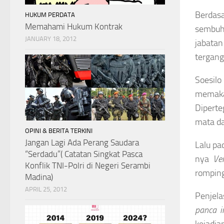
Berdas
HUKUM PERDATA
Memahami Hukum Kontrak
sembuh
JANUARY 18, 2012
jabatan
tergang
Soesilo
memaka
Diperte
mata da
OPINI & BERITA TERKINI
Jangan Lagi Ada Perang Saudara
Lalu pa
“Serdadu”( Catatan Singkat Pasca
nya
Ve
Konflik TNI-Polri di Negeri Serambi
romping
Madina)
APRIL 25, 2012
Penjel
panca i
kejadia