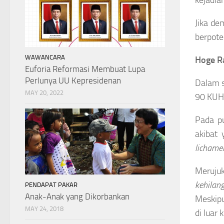
Jika de
berpote
WAWANCARA
Hoge R
Euforia Reformasi Membuat Lupa
Perlunya UU Kepresidenan
Dalam 
MAY 20, 2022
90 KUHP
Pada p
akibat 
lichamel
Merujuk
kehilan
PENDAPAT PAKAR
Anak-Anak yang Dikorbankan
Meskip
MAY 24, 2018
di luar