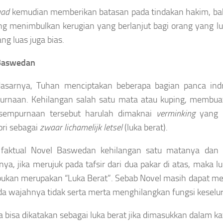
aad
kemudian memberikan batasan pada tindakan hakim, bah
ng menimbulkan kerugian yang berlanjut bagi orang yang luka 
ang luas juga bias.
Baswedan
dasarnya, Tuhan menciptakan beberapa bagian panca indr
rnaan. Kehilangan salah satu mata atau kuping, membuat a
ksempurnaan tersebut harulah dimaknai
verminking
yang m
ori sebagai
zwaar lichamelijk letsel
(luka berat).
 faktual Novel Baswedan kehilangan satu matanya dan 
ya, jika merujuk pada tafsir dari dua pakar di atas, maka l
bukan merupakan “Luka Berat”. Sebab Novel masih dapat mel
ada wajahnya tidak serta merta menghilangkan fungsi keselur
a bisa dikatakan sebagai luka berat jika dimasukkan dalam k