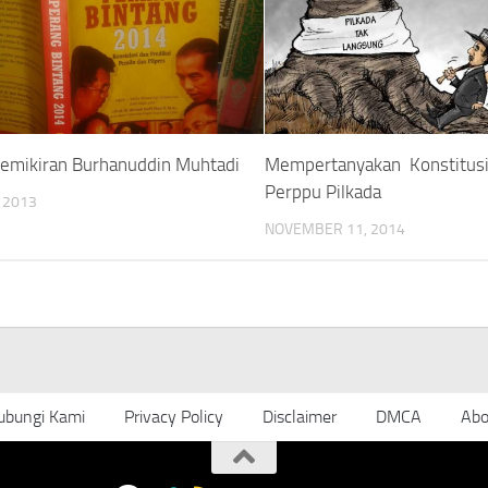
Pemikiran Burhanuddin Muhtadi
Mempertanyakan Konstitusi
Perppu Pilkada
, 2013
NOVEMBER 11, 2014
ubungi Kami
Privacy Policy
Disclaimer
DMCA
Abo