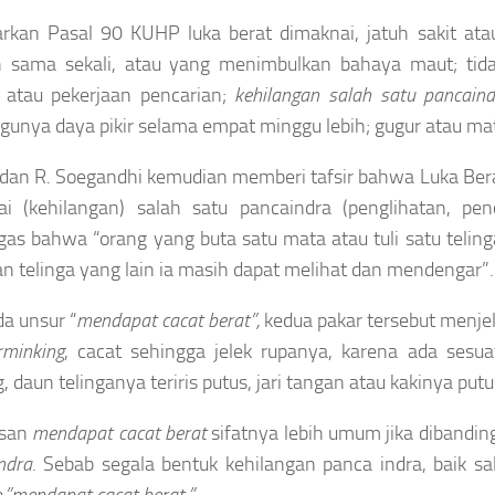
arkan Pasal 90 KUHP luka berat dimaknai, jatuh sakit at
 sama sekali, atau yang menimbulkan bahaya maut; tid
 atau pekerjaan pencarian;
kehilangan salah satu pancaind
gunya daya pikir selama empat minggu lebih; gugur atau m
 dan R. Soegandhi kemudian memberi tafsir bahwa Luka Ber
i (kehilangan) salah satu pancaindra (penglihatan, penc
gas bahwa “orang yang buta satu mata atau tuli satu telin
n telinga yang lain ia masih dapat melihat dan mendengar”.
da unsur “
mendapat cacat berat”,
kedua pakar tersebut menje
rminking
, cacat sehingga jelek rupanya, karena ada sesu
, daun telinganya teriris putus, jari tangan atau kakinya put
asan
mendapat cacat berat
sifatnya lebih umum jika dibanding
ndra
. Sebab segala bentuk kehilangan panca indra, baik sa
n
”mendapat cacat berat.”.