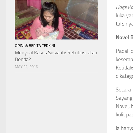
Hoge R
luka ya
tafsir y
Novel 
OPINI & BERITA TERKINI
Padal 
Menyoal Kasus Susianti: Retribusi atau
kesempu
Denda?
MAY 24, 2016
Ketida
dikateg
Secara
Sayangn
Novel, 
kulit p
Ia hany