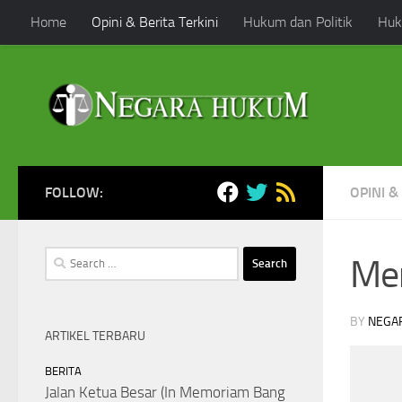
Home
Opini & Berita Terkini
Hukum dan Politik
Huk
Skip to content
FOLLOW:
OPINI &
Search
Me
for:
BY
NEGA
ARTIKEL TERBARU
BERITA
Jalan Ketua Besar (In Memoriam Bang