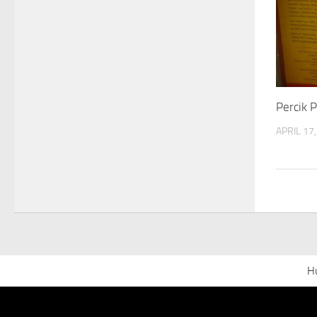
Percik 
APRIL 17
H