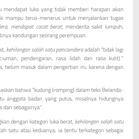
au mendapat luka yang tidak memberi harapan akan
ak mampu terus-menerus untuk menjalankan tugas
era
;
mendapat cacat berat
; menderita sakit lumpuh;
atinya kandungan seorang perempuan.
at,
kehilangan salah satu pancaindera
adalah “tidak lagi
iuman, pendengaran, rasa lidah dan rasa kulit).”
ga, belum masuk dalam pengertian ini, karena dengan
laskan bahwa “kudung (romping) dalam teks Belanda-
atu anggota badan yang putus, misalnya hidungnya
us dan sebagainya”.
kan dengan kategori luka berat,
kehilangan salah satu
lah satu atau keduanya, ia tentu terkategori sebagai