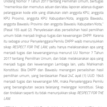
Undang Nomor 7 Tahun 2017 tentang Pemilihan Umum, bertugas
“memeriksa dan memutus aduan dan/atau laporan adanya dugaan
pelanggaran kode etik yang dilakukan oleh anggota KPU, anggota
KPU Provinsi, anggota KPU Kabupaten/Kota, anggota Bawaslu,
anggota Bawaslu Provinsi dan anggota Bawaslu Kabupaten/Kota,”
(Pasal 155 ayat (2). Penyelesaian atas perselisihan hasil pemilihan
umum tidak menjadi lingkup tugas dan kewenangan DKPP. Karena
itu sebagai unsur Penyelenggara Pemilu DKPP wajib menunjukkan
sikap
RESPECT FOR THE LAW
, yaitu hanya melaksanakan apa yang
menjadi tugas dan kewenangannya menurut UU Nomor 7 Tahun
2017 tentang Pemilihan Umum, dan tidak melaksanakan apa yang
menjadi tugas dan kewenangan Lembaga lain, yaitu Mahkamah
Konstitusi. Bila DKPP dan Bawaslu menangani perselisihan hasil
pemilihan umum, yang berdasarkan Pasal 24C ayat (1) UUD 1945
menjadi tugas dan kewenangan MK, maka Penyelenggara Pemilu
yang bersangkutan secara telanjang melanggar konstitusi. Sikap
dan tindakan seperti itu tidak menunjukkan sikap
RESPECT FOR THE
LAW
.