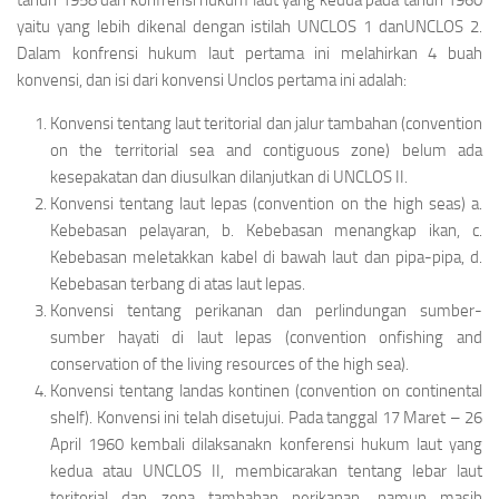
tahun 1958 dan konfrensi hukum laut yang kedua pada tahun 1960
yaitu yang lebih dikenal dengan istilah UNCLOS 1 danUNCLOS 2.
Dalam konfrensi hukum laut pertama ini melahirkan 4 buah
konvensi, dan isi dari konvensi Unclos pertama ini adalah:
Konvensi tentang laut teritorial dan jalur tambahan (convention
on the territorial sea and contiguous zone) belum ada
kesepakatan dan diusulkan dilanjutkan di UNCLOS II.
Konvensi tentang laut lepas (convention on the high seas) a.
Kebebasan pelayaran, b. Kebebasan menangkap ikan, c.
Kebebasan meletakkan kabel di bawah laut dan pipa-pipa, d.
Kebebasan terbang di atas laut lepas.
Konvensi tentang perikanan dan perlindungan sumber-
sumber hayati di laut lepas (convention onfishing and
conservation of the living resources of the high sea).
Konvensi tentang landas kontinen (convention on continental
shelf). Konvensi ini telah disetujui. Pada tanggal 17 Maret – 26
April 1960 kembali dilaksanakn konferensi hukum laut yang
kedua atau UNCLOS II, membicarakan tentang lebar laut
teritorial dan zona tambahan perikanan, namun masih