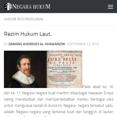
Skip to content
HUKUM INTERNASIONAL
Rezim Hukum Laut.
BY
DAMANG AVERROES AL-KHAWARIZMI
·
SEPTEMBER 12, 2012
Pada abad ke 16
dan ke 17, Negara-negara kuat maritim diberbagai kawasan Eropa
saling merebutkan dan memperdebatkan melalui berbagai cara
untuk menguasai lautan di dunia ini. Negara- negara tersebut yaitu
adalah Negara-negara yang terkenal kuat dan tangguh di lautan