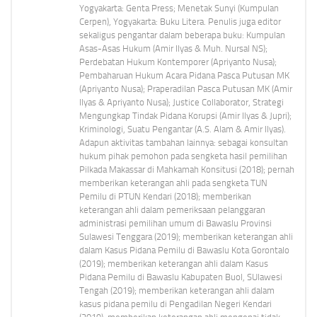
Yogyakarta: Genta Press; Menetak Sunyi (Kumpulan
Cerpen), Yogyakarta: Buku Litera. Penulis juga editor
sekaligus pengantar dalam beberapa buku: Kumpulan
Asas-Asas Hukum (Amir Ilyas & Muh. Nursal NS);
Perdebatan Hukum Kontemporer (Apriyanto Nusa);
Pembaharuan Hukum Acara Pidana Pasca Putusan MK
(Apriyanto Nusa); Praperadilan Pasca Putusan MK (Amir
Ilyas & Apriyanto Nusa); Justice Collaborator, Strategi
Mengungkap Tindak Pidana Korupsi (Amir Ilyas & Jupri);
Kriminologi, Suatu Pengantar (A.S. Alam & Amir Ilyas).
Adapun aktivitas tambahan lainnya: sebagai konsultan
hukum pihak pemohon pada sengketa hasil pemilihan
Pilkada Makassar di Mahkamah Konsitusi (2018); pernah
memberikan keterangan ahli pada sengketa TUN
Pemilu di PTUN Kendari (2018); memberikan
keterangan ahli dalam pemeriksaan pelanggaran
administrasi pemilihan umum di Bawaslu Provinsi
Sulawesi Tenggara (2019); memberikan keterangan ahli
dalam Kasus Pidana Pemilu di Bawaslu Kota Gorontalo
(2019); memberikan keterangan ahli dalam Kasus
Pidana Pemilu di Bawaslu Kabupaten Buol, SUlawesi
Tengah (2019); memberikan keterangan ahli dalam
kasus pidana pemilu di Pengadilan Negeri Kendari