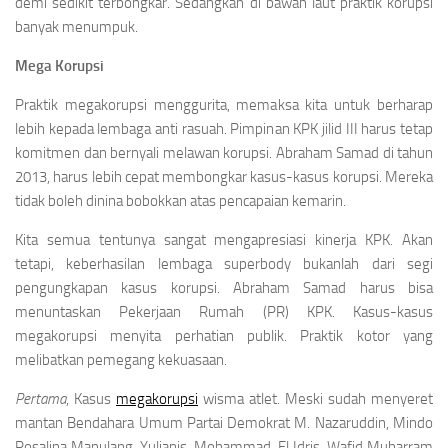
demi sedikit terbongkar. Sedangkan di bawah laut praktik korupsi
banyak menumpuk.
Mega Korupsi
Praktik megakorupsi menggurita, memaksa kita untuk berharap
lebih kepada lembaga anti rasuah. Pimpinan KPK jilid III harus tetap
komitmen dan bernyali melawan korupsi. Abraham Samad di tahun
2013, harus lebih cepat membongkar kasus-kasus korupsi. Mereka
tidak boleh dinina bobokkan atas pencapaian kemarin.
Kita semua tentunya sangat mengapresiasi kinerja KPK. Akan
tetapi, keberhasilan lembaga superbody bukanlah dari segi
pengungkapan kasus korupsi. Abraham Samad harus bisa
menuntaskan Pekerjaan Rumah (PR) KPK. Kasus-kasus
megakorupsi menyita perhatian publik. Praktik kotor yang
melibatkan pemegang kekuasaan.
Pertama
, Kasus
megakorupsi
wisma atlet. Meski sudah menyeret
mantan Bendahara Umum Partai Demokrat M. Nazaruddin, Mindo
Rosalina Manulang, Yulianis, Mohammad El Idris, Wafid Muharram