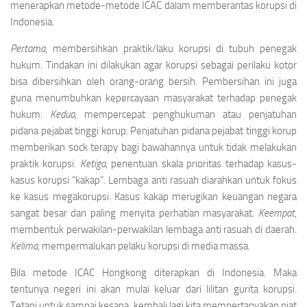
menerapkan metode-metode ICAC dalam memberantas korupsi di
Indonesia.
Pertama
, membersihkan praktik/laku korupsi di tubuh penegak
hukum. Tindakan ini dilakukan agar korupsi sebagai perilaku kotor
bisa dibersihkan oleh orang-orang bersih. Pembersihan ini juga
guna menumbuhkan kepercayaan masyarakat terhadap penegak
hukum.
Kedua
, mempercepat penghukuman atau penjatuhan
pidana pejabat tinggi korup. Penjatuhan pidana pejabat tinggi korup
memberikan sock terapy bagi bawahannya untuk tidak melakukan
praktik korupsi.
Ketiga
, penentuan skala prioritas terhadap kasus-
kasus korupsi “kakap”. Lembaga anti rasuah diarahkan untuk fokus
ke kasus megakorupsi. Kasus kakap merugikan keuangan negara
sangat besar dan paling menyita perhatian masyarakat.
Keempat
,
membentuk perwakilan-perwakilan lembaga anti rasuah di daerah.
Kelima
, mempermalukan pelaku korupsi di media massa.
Bila metode ICAC Hongkong diterapkan di Indonesia. Maka
tentunya negeri ini akan mulai keluar dari lilitan gurita korupsi.
Tetapi untuk sampai kesana, kembali lagi kita mempertanyakan niat