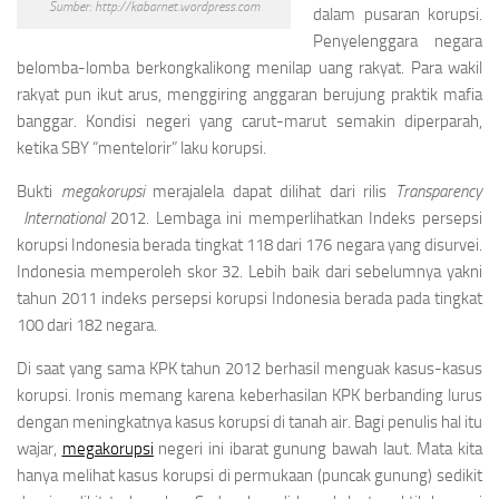
Sumber: http://kabarnet.wordpress.com
dalam pusaran korupsi.
Penyelenggara negara
belomba-lomba berkongkalikong menilap uang rakyat. Para wakil
rakyat pun ikut arus, menggiring anggaran berujung praktik mafia
banggar. Kondisi negeri yang carut-marut semakin diperparah,
ketika SBY “mentelorir” laku korupsi.
Bukti
megakorupsi
merajalela dapat dilihat dari rilis
Transparency
International
2012. Lembaga ini memperlihatkan Indeks persepsi
korupsi Indonesia berada tingkat 118 dari 176 negara yang disurvei.
Indonesia memperoleh skor 32. Lebih baik dari sebelumnya yakni
tahun 2011 indeks persepsi korupsi Indonesia berada pada tingkat
100 dari 182 negara.
Di saat yang sama KPK tahun 2012 berhasil menguak kasus-kasus
korupsi. Ironis memang karena keberhasilan KPK berbanding lurus
dengan meningkatnya kasus korupsi di tanah air. Bagi penulis hal itu
wajar,
megakorupsi
negeri ini ibarat gunung bawah laut. Mata kita
hanya melihat kasus korupsi di permukaan (puncak gunung) sedikit