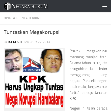
Skip to content
OPINI & BERITA TERKINI
Tuntaskan Megakorupsi
BY
JUPRI, S.H
·
JANUARY 27, 2013
Praktik
megakorupsi
memang menjadi tren.
Selama tahun 2012, kita
disuguhkan laku kotor
menggarong uang
negara. Para elit negeri
tidak malu, bergaya bak
“artis”, berbaju tahanan
KPK.
Negeri ini telah berada