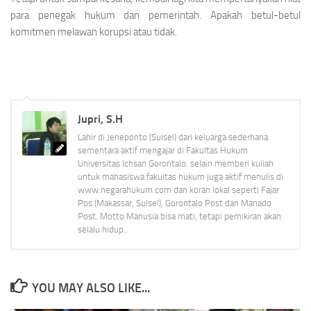
para penegak hukum dan pemerintah. Apakah betul-betul
komitmen melawan korupsi atau tidak.
Jupri, S.H
Lahir di Jeneponto (Sulsel) dari keluarga sederhana.
sementara aktif mengajar di Fakultas Hukum
Universitas Ichsan Gorontalo. selain memberi kuliah
untuk mahasiswa fakultas hukum juga aktif menulis di
www.negarahukum.com dan koran lokal seperti Fajar
Pos (Makassar, Sulsel), Gorontalo Post dan Manado
Post..Motto Manusia bisa mati, tetapi pemikiran akan
selalu hidup..
YOU MAY ALSO LIKE...