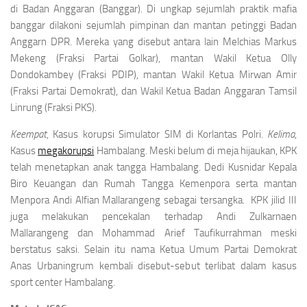
di Badan Anggaran (Banggar). Di ungkap sejumlah praktik mafia
banggar dilakoni sejumlah pimpinan dan mantan petinggi Badan
Anggarn DPR. Mereka yang disebut antara lain Melchias Markus
Mekeng (Fraksi Partai Golkar), mantan Wakil Ketua Olly
Dondokambey (Fraksi PDIP), mantan Wakil Ketua Mirwan Amir
(Fraksi Partai Demokrat), dan Wakil Ketua Badan Anggaran Tamsil
Linrung (Fraksi PKS).
Keempat
, Kasus korupsi Simulator SIM di Korlantas Polri.
Kelima
,
Kasus
megakorupsi
Hambalang. Meski belum di meja hijaukan, KPK
telah menetapkan anak tangga Hambalang. Dedi Kusnidar Kepala
Biro Keuangan dan Rumah Tangga Kemenpora serta mantan
Menpora Andi Alfian Mallarangeng sebagai tersangka. KPK jilid III
juga melakukan pencekalan terhadap Andi Zulkarnaen
Mallarangeng dan Mohammad Arief Taufikurrahman meski
berstatus saksi. Selain itu nama Ketua Umum Partai Demokrat
Anas Urbaningrum kembali disebut-sebut terlibat dalam kasus
sport center Hambalang.