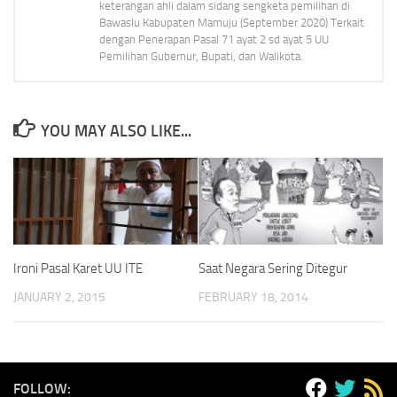
keterangan ahli dalam sidang sengketa pemilihan di
Bawaslu Kabupaten Mamuju (September 2020) Terkait
dengan Penerapan Pasal 71 ayat 2 sd ayat 5 UU
Pemilihan Gubernur, Bupati, dan Walikota.
YOU MAY ALSO LIKE...
Ironi Pasal Karet UU ITE
Saat Negara Sering Ditegur
JANUARY 2, 2015
FEBRUARY 18, 2014
FOLLOW: