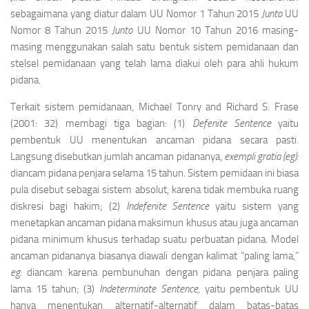
sebagaimana yang diatur dalam UU Nomor 1 Tahun 2015
Junto
UU
Nomor 8 Tahun 2015
Junto
UU Nomor 10 Tahun 2016 masing-
masing menggunakan salah satu bentuk sistem pemidanaan dan
stelsel pemidanaan yang telah lama diakui oleh para ahli hukum
pidana.
Terkait sistem pemidanaan, Michael Tonry and Richard S. Frase
(2001: 32) membagi tiga bagian: (1)
Defenite Sentence
yaitu
pembentuk UU menentukan ancaman pidana secara pasti.
Langsung disebutkan jumlah ancaman pidananya,
exempli gratia (eg):
diancam pidana penjara selama 15 tahun. Sistem pemidaan ini biasa
pula disebut sebagai sistem absolut, karena tidak membuka ruang
diskresi bagi hakim; (2)
Indefenite Sentence
yaitu sistem yang
menetapkan ancaman pidana maksimun khusus atau juga ancaman
pidana minimum khusus terhadap suatu perbuatan pidana. Model
ancaman pidananya biasanya diawali dengan kalimat “paling lama,”
eg:
diancam karena pembunuhan dengan pidana penjara paling
lama 15 tahun; (3)
Indeterminate Sentence,
yaitu pembentuk UU
hanya menentukan alternatif-alternatif dalam batas-batas