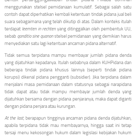
menggunakan stelsel pemidanaan kumulatif. Sebagai salah satu
contoh dapat diperhatikan kembali ketentuan tindak pidana jual beli
suara sebagaimana yang telah dikutip di atas. Dalam konteks itulah
terdapat
leemten in rechten
yang ditinggalkan oleh pembentuk UU,
sebab
qonditio sine quanon
stelsel pemidanaan yang demikian harus
menyediakan satu lagi ketentuan ancaman pidana alternatif.
Tidak semua terpidana mampu membayar jumlah pidana denda
yang dijatuhkan kepadanya. Itulah sebabnya dalam KUHPidana dan
beberapa tindak pidana khusus lainnya (seperti tindak pidana
korupsi) dikenal pidana pengganti (subsidier). Jika terpidana dalam
menjalani masa pemidanaan dalam statusnya sebagai narapidana
tidak dapat atau tidak mampu membayar jumlah denda yang
dijatuhkan bersama dengan pidana penjaranya, maka dapat diganti
dengan pidana penjara atau kurungan.
At the last,
berapapun tingginya ancaman pidana denda dijatuhkan,
apabila terpidana tidak mau membayarnya, hingga saat ini tetap
tersaji menu kekosongan hukum dalam legislasi kebijakan hukum