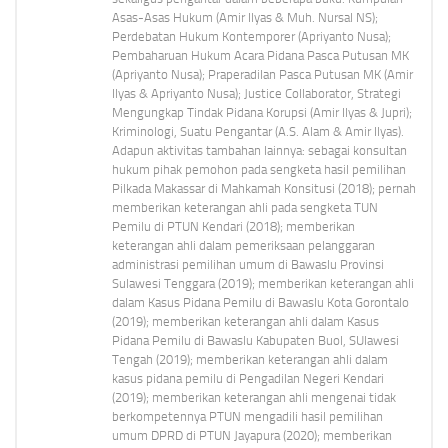
Asas-Asas Hukum (Amir Ilyas & Muh. Nursal NS);
Perdebatan Hukum Kontemporer (Apriyanto Nusa);
Pembaharuan Hukum Acara Pidana Pasca Putusan MK
(Apriyanto Nusa); Praperadilan Pasca Putusan MK (Amir
Ilyas & Apriyanto Nusa); Justice Collaborator, Strategi
Mengungkap Tindak Pidana Korupsi (Amir Ilyas & Jupri);
Kriminologi, Suatu Pengantar (A.S. Alam & Amir Ilyas).
Adapun aktivitas tambahan lainnya: sebagai konsultan
hukum pihak pemohon pada sengketa hasil pemilihan
Pilkada Makassar di Mahkamah Konsitusi (2018); pernah
memberikan keterangan ahli pada sengketa TUN
Pemilu di PTUN Kendari (2018); memberikan
keterangan ahli dalam pemeriksaan pelanggaran
administrasi pemilihan umum di Bawaslu Provinsi
Sulawesi Tenggara (2019); memberikan keterangan ahli
dalam Kasus Pidana Pemilu di Bawaslu Kota Gorontalo
(2019); memberikan keterangan ahli dalam Kasus
Pidana Pemilu di Bawaslu Kabupaten Buol, SUlawesi
Tengah (2019); memberikan keterangan ahli dalam
kasus pidana pemilu di Pengadilan Negeri Kendari
(2019); memberikan keterangan ahli mengenai tidak
berkompetennya PTUN mengadili hasil pemilihan
umum DPRD di PTUN Jayapura (2020); memberikan