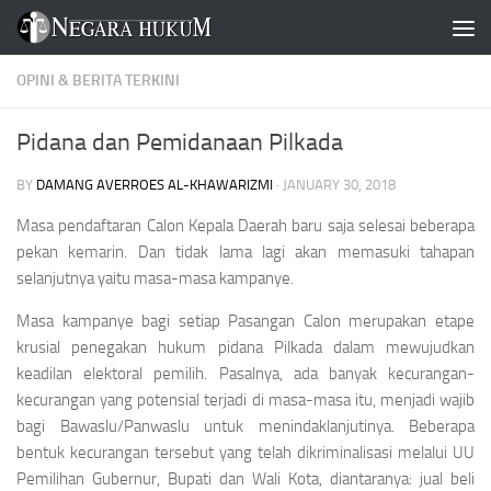
Skip to content
OPINI & BERITA TERKINI
Pidana dan Pemidanaan Pilkada
BY
DAMANG AVERROES AL-KHAWARIZMI
·
JANUARY 30, 2018
Masa pendaftaran Calon Kepala Daerah baru saja selesai beberapa
pekan kemarin. Dan tidak lama lagi akan memasuki tahapan
selanjutnya yaitu masa-masa kampanye.
Masa kampanye bagi setiap Pasangan Calon merupakan etape
krusial penegakan hukum pidana Pilkada dalam mewujudkan
keadilan elektoral pemilih. Pasalnya, ada banyak kecurangan-
kecurangan yang potensial terjadi di masa-masa itu, menjadi wajib
bagi Bawaslu/Panwaslu untuk menindaklanjutinya. Beberapa
bentuk kecurangan tersebut yang telah dikriminalisasi melalui UU
Pemilihan Gubernur, Bupati dan Wali Kota, diantaranya: jual beli