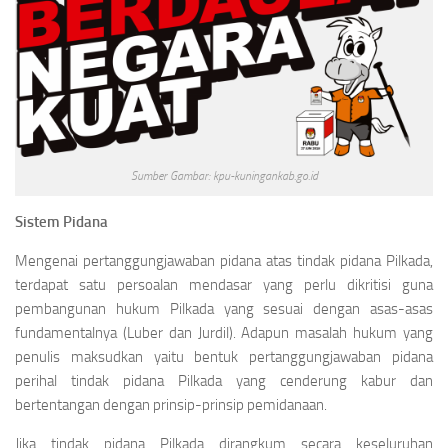
Sumber Gambar: kpu-kuningankab.go.id
Sistem Pidana
Mengenai pertanggungjawaban pidana atas tindak pidana Pilkada,
terdapat satu persoalan mendasar yang perlu dikritisi guna
pembangunan hukum Pilkada yang sesuai dengan asas-asas
fundamentalnya (Luber dan Jurdil). Adapun masalah hukum yang
penulis maksudkan yaitu bentuk pertanggungjawaban pidana
perihal tindak pidana Pilkada yang cenderung kabur dan
bertentangan dengan prinsip-prinsip pemidanaan.
Jika tindak pidana Pilkada dirangkum secara keseluruhan