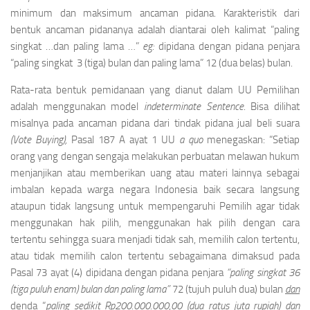
minimum dan maksimum ancaman pidana. Karakteristik dari
bentuk ancaman pidananya adalah diantarai oleh kalimat “paling
singkat …dan paling lama …”
eg:
dipidana dengan pidana penjara
“paling singkat 3 (tiga) bulan dan paling lama” 12 (dua belas) bulan.
Rata-rata bentuk pemidanaan yang dianut dalam UU Pemilihan
adalah menggunakan model
indeterminate Sentence
. Bisa dilihat
misalnya pada ancaman pidana dari tindak pidana jual beli suara
(Vote Buying),
Pasal 187 A ayat 1 UU
a quo
menegaskan: “Setiap
orang yang dengan sengaja melakukan perbuatan melawan hukum
menjanjikan atau memberikan uang atau materi lainnya sebagai
imbalan kepada warga negara Indonesia baik secara langsung
ataupun tidak langsung untuk mempengaruhi Pemilih agar tidak
menggunakan hak pilih, menggunakan hak pilih dengan cara
tertentu sehingga suara menjadi tidak sah, memilih calon tertentu,
atau tidak memilih calon tertentu sebagaimana dimaksud pada
Pasal 73 ayat (4) dipidana dengan pidana penjara
“paling singkat 36
(tiga puluh enam) bulan dan paling lama”
72 (tujuh puluh dua) bulan
dan
denda “
paling sedikit Rp200.000.000,00 (dua ratus juta rupiah) dan