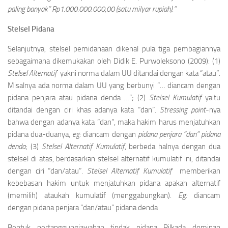
paling banyak” Rp1.000.000.000,00 (satu milyar rupiah).”
Stelsel Pidana
Selanjutnya, stelsel pemidanaan dikenal pula tiga pembagiannya
sebagaimana dikemukakan oleh Didik E. Purwoleksono (2009): (1)
Stelsel Alternatif
yakni norma dalam UU ditandai dengan kata “atau”.
Misalnya ada norma dalam UU yang berbunyi “… diancam dengan
pidana penjara atau pidana denda …”; (2)
Stelsel Kumulatif
yaitu
ditandai dengan ciri khas adanya kata “dan”.
Stressing
point
-nya
bahwa dengan adanya kata “dan”, maka hakim harus menjatuhkan
pidana dua-duanya,
eg:
diancam dengan
pidana penjara “dan” pidana
denda
; (3)
Stelsel Alternatif Kumulatif
, berbeda halnya dengan dua
stelsel di atas, berdasarkan stelsel alternatif kumulatif ini, ditandai
dengan ciri “dan/atau”.
Stelsel Alternatif Kumulatif
memberikan
kebebasan hakim untuk menjatuhkan pidana apakah alternatif
(memilih) ataukah kumulatif (menggabungkan).
Eg:
diancam
dengan pidana penjara “dan/atau” pidana denda
Bentuk pertanggungjawaban tindak pidana Pilkada dominan