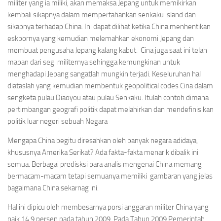
militer yang ia miliki, akan memaksa Jepang untuk memikirkan
kembali sikapnya dalam mempertahankan senkaku island dan
sikapnya terhadap China. Ini dapat dilihat ketika China menhentikan
eskpornya yang kemudian melemahkan ekonomi Jepang dan
membuat pengusaha Jepang kalang kabut. Cina juga saat ini telah
mapan dari segi militernya sehingga kemungkinan untuk
menghadapi Jepang sangatlah mungkin terjadi. Keseluruhan hal
diataslah yang kemudian membentuk geopolitical codes Cina dalam
sengketa pulau Diaoyou atau pulau Senkaku. Itulah contoh dimana
pertimbangan geografi politik dapat melahirkan dan mendefinisikan
politik luar negeri sebuah Negara
Mengapa China begitu diresahkan oleh banyak negara adidaya,
khususnya Amerika Serikat? Ada fakta-fakta menarik dibalik ini
semua. Berbagai predisksi para analis mengenai China memang
bermacam-macam tetapi semuanya memiliki gambaran yang jelas
bagaimana China sekarnag ini.
Hal ini dipicu oleh membesarnya porsi anggaran militer China yang
naik 14,9 persen pada tahun 2009. Pada Tahun 2009 Pemerintah