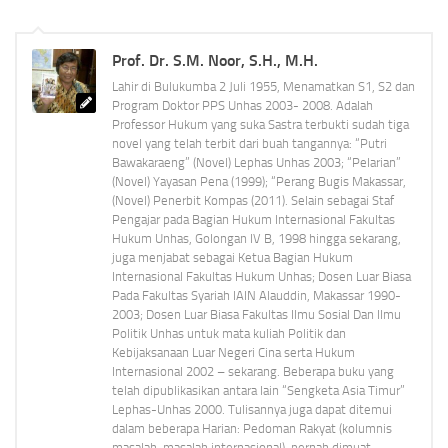
Prof. Dr. S.M. Noor, S.H., M.H.
Lahir di Bulukumba 2 Juli 1955, Menamatkan S1, S2 dan
Program Doktor PPS Unhas 2003- 2008. Adalah
Professor Hukum yang suka Sastra terbukti sudah tiga
novel yang telah terbit dari buah tangannya: “Putri
Bawakaraeng” (Novel) Lephas Unhas 2003; “Pelarian”
(Novel) Yayasan Pena (1999); “Perang Bugis Makassar,
(Novel) Penerbit Kompas (2011). Selain sebagai Staf
Pengajar pada Bagian Hukum Internasional Fakultas
Hukum Unhas, Golongan IV B, 1998 hingga sekarang,
juga menjabat sebagai Ketua Bagian Hukum
Internasional Fakultas Hukum Unhas; Dosen Luar Biasa
Pada Fakultas Syariah IAIN Alauddin, Makassar 1990-
2003; Dosen Luar Biasa Fakultas Ilmu Sosial Dan Ilmu
Politik Unhas untuk mata kuliah Politik dan
Kebijaksanaan Luar Negeri Cina serta Hukum
Internasional 2002 – sekarang. Beberapa buku yang
telah dipublikasikan antara lain “Sengketa Asia Timur”
Lephas-Unhas 2000. Tulisannya juga dapat ditemui
dalam beberapa Harian: Pedoman Rakyat (kolumnis
masalah-masalah internasional), pernah dimuat