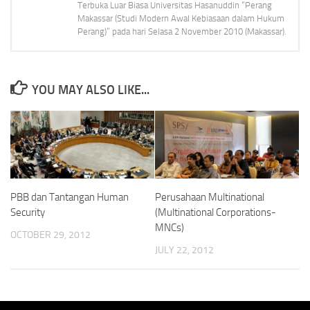
Terbuka Luar Biasa Universitas Hasanuddin “Perang
Makassar (Studi Modern Awal Kebiasaan dalam Hukum
Perang)” pada hari Selasa 2 November 2010 (Makassar).
YOU MAY ALSO LIKE...
PBB dan Tantangan Human
Perusahaan Multinational
Security
(Multinational Cor­porations-
MNCs)
OCTOBER 29, 2012
JULY 22, 2012