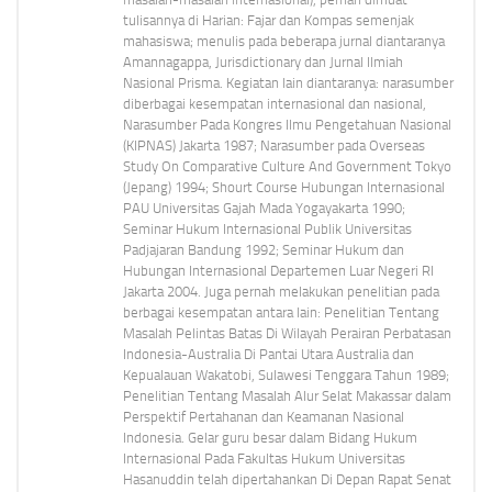
tulisannya di Harian: Fajar dan Kompas semenjak
mahasiswa; menulis pada beberapa jurnal diantaranya
Amannagappa, Jurisdictionary dan Jurnal Ilmiah
Nasional Prisma. Kegiatan lain diantaranya: narasumber
diberbagai kesempatan internasional dan nasional,
Narasumber Pada Kongres Ilmu Pengetahuan Nasional
(KIPNAS) Jakarta 1987; Narasumber pada Overseas
Study On Comparative Culture And Government Tokyo
(Jepang) 1994; Shourt Course Hubungan Internasional
PAU Universitas Gajah Mada Yogayakarta 1990;
Seminar Hukum Internasional Publik Universitas
Padjajaran Bandung 1992; Seminar Hukum dan
Hubungan Internasional Departemen Luar Negeri RI
Jakarta 2004. Juga pernah melakukan penelitian pada
berbagai kesempatan antara lain: Penelitian Tentang
Masalah Pelintas Batas Di Wilayah Perairan Perbatasan
Indonesia-Australia Di Pantai Utara Australia dan
Kepualauan Wakatobi, Sulawesi Tenggara Tahun 1989;
Penelitian Tentang Masalah Alur Selat Makassar dalam
Perspektif Pertahanan dan Keamanan Nasional
Indonesia. Gelar guru besar dalam Bidang Hukum
Internasional Pada Fakultas Hukum Universitas
Hasanuddin telah dipertahankan Di Depan Rapat Senat