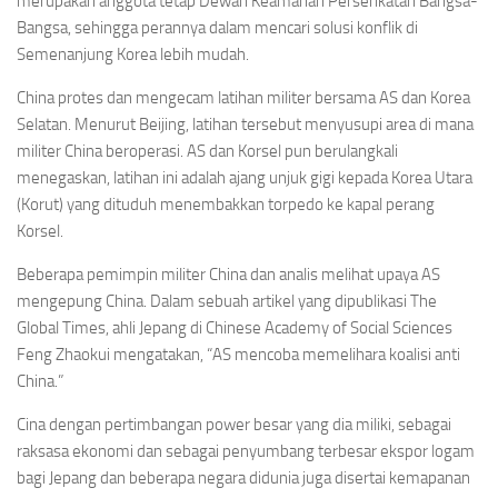
merupakan anggota tetap Dewan Keamanan Perserikatan Bangsa-
Bangsa, sehingga perannya dalam mencari solusi konflik di
Semenanjung Korea lebih mudah.
China protes dan mengecam latihan militer bersama AS dan Korea
Selatan. Menurut Beijing, latihan tersebut menyusupi area di mana
militer China beroperasi. AS dan Korsel pun berulangkali
menegaskan, latihan ini adalah ajang unjuk gigi kepada Korea Utara
(Korut) yang dituduh menembakkan torpedo ke kapal perang
Korsel.
Beberapa pemimpin militer China dan analis melihat upaya AS
mengepung China. Dalam sebuah artikel yang dipublikasi The
Global Times, ahli Jepang di Chinese Academy of Social Sciences
Feng Zhaokui mengatakan, “AS mencoba memelihara koalisi anti
China.”
Cina dengan pertimbangan power besar yang dia miliki, sebagai
raksasa ekonomi dan sebagai penyumbang terbesar ekspor logam
bagi Jepang dan beberapa negara didunia juga disertai kemapanan