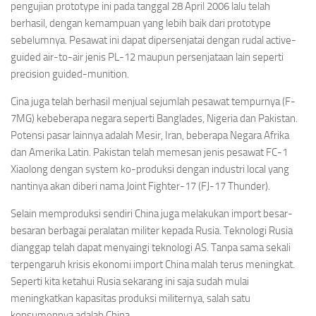
pengujian prototype ini pada tanggal 28 April 2006 lalu telah
berhasil, dengan kemampuan yang lebih baik dari prototype
sebelumnya. Pesawat ini dapat dipersenjatai dengan rudal active-
guided air-to-air jenis PL-12 maupun persenjataan lain seperti
precision guided-munition.
Cina juga telah berhasil menjual sejumlah pesawat tempurnya (F-
7MG) kebeberapa negara seperti Banglades, Nigeria dan Pakistan.
Potensi pasar lainnya adalah Mesir, Iran, beberapa Negara Afrika
dan Amerika Latin. Pakistan telah memesan jenis pesawat FC-1
Xiaolong dengan system ko-produksi dengan industri local yang
nantinya akan diberi nama Joint Fighter-17 (FJ-17 Thunder).
Selain memproduksi sendiri China juga melakukan import besar-
besaran berbagai peralatan militer kepada Rusia. Teknologi Rusia
dianggap telah dapat menyaingi teknologi AS. Tanpa sama sekali
terpengaruh krisis ekonomi import China malah terus meningkat.
Seperti kita ketahui Rusia sekarang ini saja sudah mulai
meningkatkan kapasitas produksi militernya, salah satu
konsumennya adalah China.