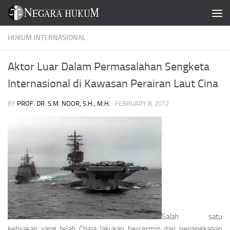
Skip to content
HUKUM INTERNASIONAL
Aktor Luar Dalam Permasalahan Sengketa
Internasional di Kawasan Perairan Laut Cina
BY
PROF. DR. S.M. NOOR, S.H., M.H.
·
FEBRUARY 8, 2012
Salah satu
kebijakan yang telah China lakukan bercermin dari penangkapan