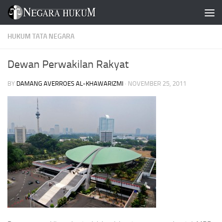
Skip to content
HUKUM TATA NEGARA
Dewan Perwakilan Rakyat
BY
DAMANG AVERROES AL-KHAWARIZMI
·
NOVEMBER 25, 2011