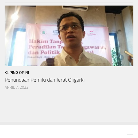
KLIPING OPINI
Penundaan Pemilu dan Jerat Oligarki
APRIL 7, 2022