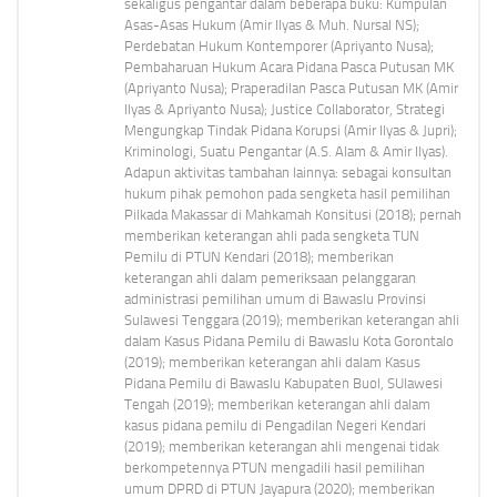
sekaligus pengantar dalam beberapa buku: Kumpulan
Asas-Asas Hukum (Amir Ilyas & Muh. Nursal NS);
Perdebatan Hukum Kontemporer (Apriyanto Nusa);
Pembaharuan Hukum Acara Pidana Pasca Putusan MK
(Apriyanto Nusa); Praperadilan Pasca Putusan MK (Amir
Ilyas & Apriyanto Nusa); Justice Collaborator, Strategi
Mengungkap Tindak Pidana Korupsi (Amir Ilyas & Jupri);
Kriminologi, Suatu Pengantar (A.S. Alam & Amir Ilyas).
Adapun aktivitas tambahan lainnya: sebagai konsultan
hukum pihak pemohon pada sengketa hasil pemilihan
Pilkada Makassar di Mahkamah Konsitusi (2018); pernah
memberikan keterangan ahli pada sengketa TUN
Pemilu di PTUN Kendari (2018); memberikan
keterangan ahli dalam pemeriksaan pelanggaran
administrasi pemilihan umum di Bawaslu Provinsi
Sulawesi Tenggara (2019); memberikan keterangan ahli
dalam Kasus Pidana Pemilu di Bawaslu Kota Gorontalo
(2019); memberikan keterangan ahli dalam Kasus
Pidana Pemilu di Bawaslu Kabupaten Buol, SUlawesi
Tengah (2019); memberikan keterangan ahli dalam
kasus pidana pemilu di Pengadilan Negeri Kendari
(2019); memberikan keterangan ahli mengenai tidak
berkompetennya PTUN mengadili hasil pemilihan
umum DPRD di PTUN Jayapura (2020); memberikan