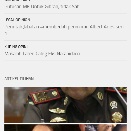
Putusan MK Untuk Gibran, tidak Sah
LEGAL OPINION
Perintah Jabatan #membedah pemikiran Albert Aries seri
1
KLIPING OPINI
Masalah Laten Caleg Eks Narapidana
ARTIKEL PILIHAN