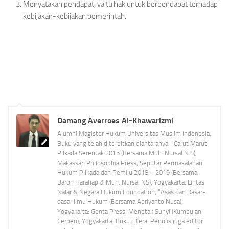
Menyatakan pendapat, yaitu hak untuk berpendapat terhadap
kebijakan-kebijakan pemerintah.
Damang Averroes Al-Khawarizmi
Alumni Magister Hukum Universitas Muslim Indonesia,
Buku yang telah diterbitkan diantaranya: “Carut Marut
Pilkada Serentak 2015 (Bersama Muh. Nursal N.S),
Makassar: Philosophia Press; Seputar Permasalahan
Hukum Pilkada dan Pemilu 2018 – 2019 (Bersama
Baron Harahap & Muh. Nursal NS), Yogyakarta: Lintas
Nalar & Negara Hukum Foundation; “Asas dan Dasar-
dasar Ilmu Hukum (Bersama Apriyanto Nusa),
Yogyakarta: Genta Press; Menetak Sunyi (Kumpulan
Cerpen), Yogyakarta: Buku Litera. Penulis juga editor