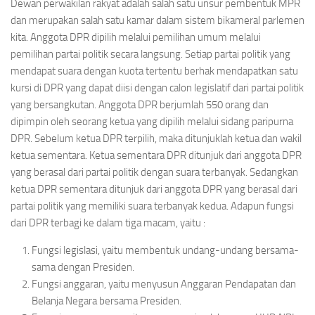
Dewan perwakilan rakyat adalah salah satu unsur pembentuk MPR
dan merupakan salah satu kamar dalam sistem bikameral parlemen
kita. Anggota DPR dipilih melalui pemilihan umum melalui
pemilihan partai politik secara langsung. Setiap partai politik yang
mendapat suara dengan kuota tertentu berhak mendapatkan satu
kursi di DPR yang dapat diisi dengan calon legislatif dari partai politik
yang bersangkutan. Anggota DPR berjumlah 550 orang dan
dipimpin oleh seorang ketua yang dipilih melalui sidang paripurna
DPR. Sebelum ketua DPR terpilih, maka ditunjuklah ketua dan wakil
ketua sementara. Ketua sementara DPR ditunjuk dari anggota DPR
yang berasal dari partai politik dengan suara terbanyak. Sedangkan
ketua DPR sementara ditunjuk dari anggota DPR yang berasal dari
partai politik yang memiliki suara terbanyak kedua. Adapun fungsi
dari DPR terbagi ke dalam tiga macam, yaitu :
Fungsi legislasi, yaitu membentuk undang-undang bersama-
sama dengan Presiden.
Fungsi anggaran, yaitu menyusun Anggaran Pendapatan dan
Belanja Negara bersama Presiden.