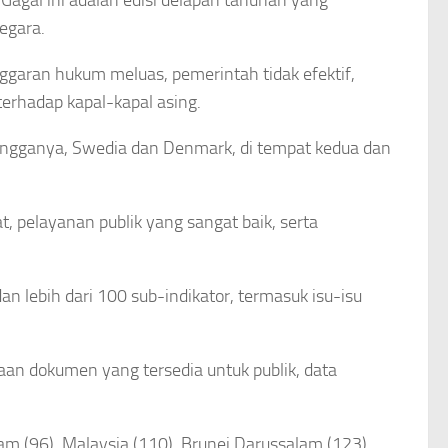
negara.
nggaran hukum meluas, pemerintah tidak efektif,
terhadap kapal-kapal asing.
etangganya, Swedia dan Denmark, di tempat kedua dan
at, pelayanan publik yang sangat baik, serta
an lebih dari 100 sub-indikator, termasuk isu-isu
utaan dokumen yang tersedia untuk publik, data
nam (96), Malaysia (110), Brunei Darussalam (123),