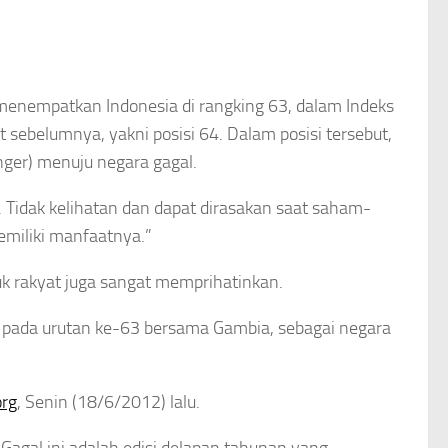
menempatkan Indonesia di rangking 63, dalam Indeks
at sebelumnya, yakni posisi 64. Dalam posisi tersebut,
ger) menuju negara gagal.
 Tidak kelihatan dan dapat dirasakan saat saham-
miliki manfaatnya.”
k rakyat juga sangat memprihatinkan.
a pada urutan ke-63 bersama Gambia, sebagai negara
org
, Senin (18/6/2012) lalu.
Gagal ini adalah edisi delapan tahunan yang