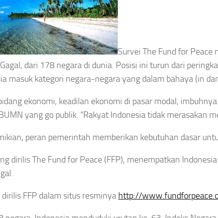
Survei The Fund for Peace 
Gagal, dari 178 negara di dunia. Posisi ini turun dari peringk
ia masuk kategori negara-negara yang dalam bahaya (in dan
idang ekonomi, keadilan ekonomi di pasar modal, imbuhnya.
UMN yang go publik. “Rakyat Indonesia tidak merasakan me
ikian, peran pemerintah memberikan kebutuhan dasar untu
ng dirilis The Fund for Peace (FFP), menempatkan Indonesi
gal.
i dirilis FFP dalam situs resminya
http://www.fundforpeace.
8 negara, Indonesia menduduki urutan ke-63. Indeks Negara 