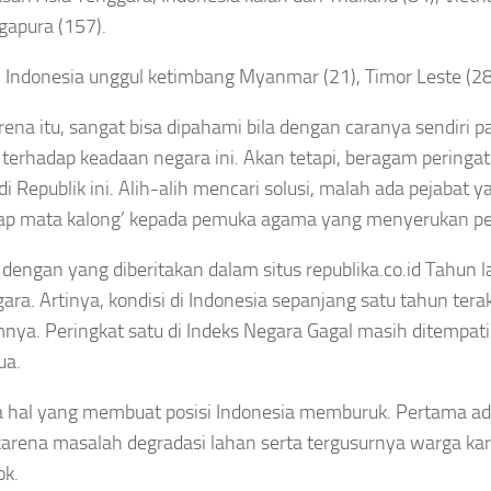
gapura (157).
Indonesia unggul ketimbang Myanmar (21), Timor Leste (28), 
rena itu, sangat bisa dipahami bila dengan caranya sendir
terhadap keadaan negara ini. Akan tetapi, beragam peringat
di Republik ini. Alih-alih mencari solusi, malah ada pejaba
dap mata kalong’ kepada pemuka agama yang menyerukan p
dengan yang diberitakan dalam situs republika.co.id Tahun 
ara. Artinya, kondisi di Indonesia sepanjang satu tahun te
nya. Peringkat satu di Indeks Negara Gagal masih ditempati
ua.
a hal yang membuat posisi Indonesia memburuk. Pertama ad
 karena masalah degradasi lahan serta tergusurnya warga k
ok.