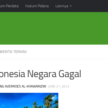
um Perdata
Hukum Pidana
Lainnya
 BERITA TERKINI
onesia Negara Gagal
NG AVERROES AL-KHAWARIZMI
·
JUNE 21, 2012