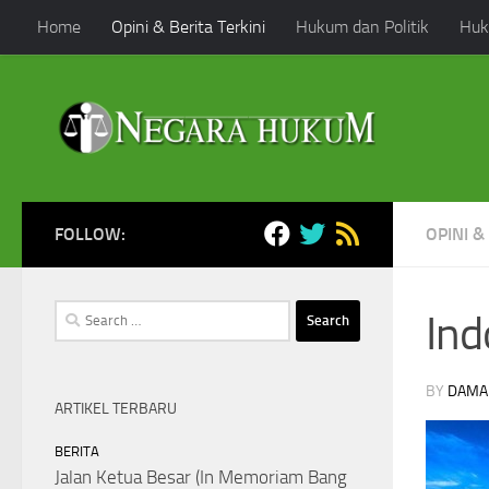
Home
Opini & Berita Terkini
Hukum dan Politik
Huk
Skip to content
FOLLOW:
OPINI &
Search
Ind
for:
BY
DAMA
ARTIKEL TERBARU
BERITA
Jalan Ketua Besar (In Memoriam Bang