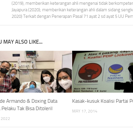
(2019); memberikan keterangan ahli mengenai tidak berkompet
Jayapura (2020); memberikan keterangan ahli dalam sidang seng
2020) Terkait dengan Penerapan Pasal 71 ayat 2 sd ayat 5 UU Pemi
 MAY ALSO LIKE...
de Armando & Doxing Data
Kasak-kusuk Koalisi Partai Po
Pelaku Tak Bisa Ditoleril
MAY 17, 2014
, 2022