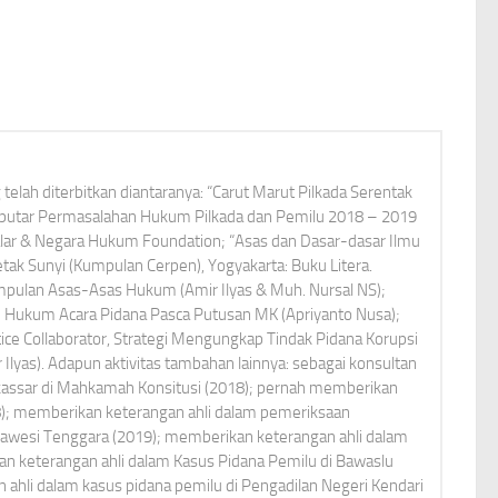
elah diterbitkan diantaranya: “Carut Marut Pilkada Serentak
Seputar Permasalahan Hukum Pilkada dan Pemilu 2018 – 2019
alar & Negara Hukum Foundation; “Asas dan Dasar-dasar Ilmu
ak Sunyi (Kumpulan Cerpen), Yogyakarta: Buku Litera.
umpulan Asas-Asas Hukum (Amir Ilyas & Muh. Nursal NS);
Hukum Acara Pidana Pasca Putusan MK (Apriyanto Nusa);
tice Collaborator, Strategi Mengungkap Tindak Pidana Korupsi
r Ilyas). Adapun aktivitas tambahan lainnya: sebagai konsultan
kassar di Mahkamah Konsitusi (2018); pernah memberikan
8); memberikan keterangan ahli dalam pemeriksaan
lawesi Tenggara (2019); memberikan keterangan ahli dalam
an keterangan ahli dalam Kasus Pidana Pemilu di Bawaslu
ahli dalam kasus pidana pemilu di Pengadilan Negeri Kendari