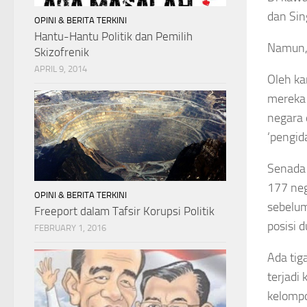
dan Sin
OPINI & BERITA TERKINI
Hantu-Hantu Politik dan Pemilih
Namun, 
Skizofrenik
APRIL 9, 2014
Oleh ka
mereka 
negara 
‘pengi
Senada 
177 neg
OPINI & BERITA TERKINI
sebelum
Freeport dalam Tafsir Korupsi Politik
posisi d
FEBRUARY 1, 2016
Ada tig
terjadi
kelomp