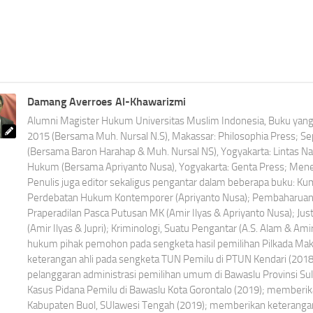
Damang Averroes Al-Khawarizmi
Alumni Magister Hukum Universitas Muslim Indonesia, Buku yang t
2015 (Bersama Muh. Nursal N.S), Makassar: Philosophia Press; 
(Bersama Baron Harahap & Muh. Nursal NS), Yogyakarta: Lintas N
Hukum (Bersama Apriyanto Nusa), Yogyakarta: Genta Press; Menet
Penulis juga editor sekaligus pengantar dalam beberapa buku: K
Perdebatan Hukum Kontemporer (Apriyanto Nusa); Pembaharuan 
Praperadilan Pasca Putusan MK (Amir Ilyas & Apriyanto Nusa); Jus
(Amir Ilyas & Jupri); Kriminologi, Suatu Pengantar (A.S. Alam & Ami
hukum pihak pemohon pada sengketa hasil pemilihan Pilkada Ma
keterangan ahli pada sengketa TUN Pemilu di PTUN Kendari (201
pelanggaran administrasi pemilihan umum di Bawaslu Provinsi Su
Kasus Pidana Pemilu di Bawaslu Kota Gorontalo (2019); memberik
Kabupaten Buol, SUlawesi Tengah (2019); memberikan keterangan 