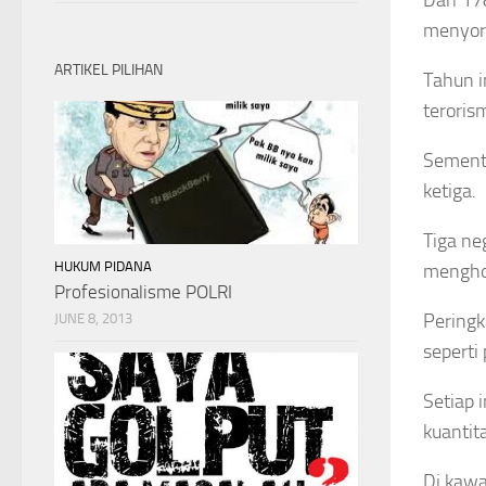
menyoro
ARTIKEL PILIHAN
Tahun i
teroris
Sementa
ketiga.
Tiga neg
HUKUM PIDANA
mengho
Profesionalisme POLRI
Peringk
JUNE 8, 2013
seperti
Setiap 
kuantita
Di kawa