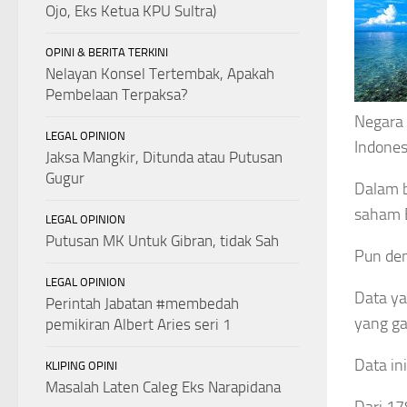
Ojo, Eks Ketua KPU Sultra)
OPINI & BERITA TERKINI
Nelayan Konsel Tertembak, Apakah
Pembelaan Terpaksa?
Negara 
LEGAL OPINION
Indones
Jaksa Mangkir, Ditunda atau Putusan
Gugur
Dalam b
saham B
LEGAL OPINION
Putusan MK Untuk Gibran, tidak Sah
Pun dem
LEGAL OPINION
Data ya
Perintah Jabatan #membedah
yang ga
pemikiran Albert Aries seri 1
Data in
KLIPING OPINI
Masalah Laten Caleg Eks Narapidana
Dari 17