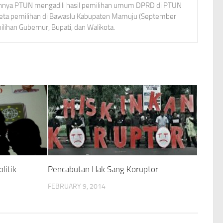
ennya PTUN mengadili hasil pemilihan umum DPRD di PTUN
keta pemilihan di Bawaslu Kabupaten Mamuju (September
lihan Gubernur, Bupati, dan Walikota.
litik
Pencabutan Hak Sang Koruptor
FEBRUARY 9, 2014