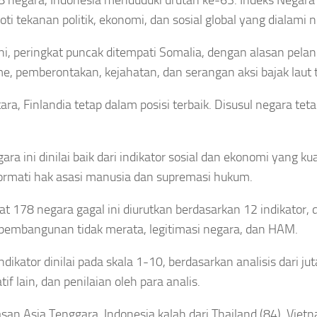
ti tekanan politik, ekonomi, dan sosial global yang dialami 
ni, peringkat puncak ditempati Somalia, dengan alasan pela
me, pemberontakan, kejahatan, dan serangan aksi bajak laut 
ra, Finlandia tetap dalam posisi terbaik. Disusul negara t
ara ini dinilai baik dari indikator sosial dan ekonomi yang ku
rmati hak asasi manusia dan supremasi hukum.
at 178 negara gagal ini diurutkan berdasarkan 12 indikator, d
 pembangunan tidak merata, legitimasi negara, dan HAM.
indikator dinilai pada skala 1-10, berdasarkan analisis dari j
tif lain, dan penilaian oleh para analis.
san Asia Tenggara, Indonesia kalah dari Thailand (84), Viet