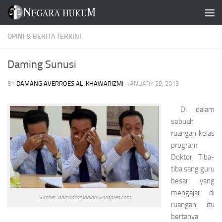
Skip to content
OPINI & BERITA TERKINI
Daming Sunusi
BY
DAMANG AVERROES AL-KHAWARIZMI
·
JANUARY 29, 2013
Di dalam
sebuah
ruangan kelas
program
Doktor. Tiba-
tiba sang guru
besar yang
mengajar di
Sumber: ahmadramadlan.wordpres.com
ruangan itu
bertanya