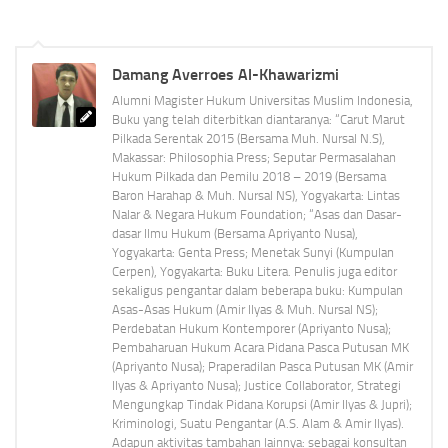
Damang Averroes Al-Khawarizmi
Alumni Magister Hukum Universitas Muslim Indonesia,
Buku yang telah diterbitkan diantaranya: “Carut Marut
Pilkada Serentak 2015 (Bersama Muh. Nursal N.S),
Makassar: Philosophia Press; Seputar Permasalahan
Hukum Pilkada dan Pemilu 2018 – 2019 (Bersama
Baron Harahap & Muh. Nursal NS), Yogyakarta: Lintas
Nalar & Negara Hukum Foundation; “Asas dan Dasar-
dasar Ilmu Hukum (Bersama Apriyanto Nusa),
Yogyakarta: Genta Press; Menetak Sunyi (Kumpulan
Cerpen), Yogyakarta: Buku Litera. Penulis juga editor
sekaligus pengantar dalam beberapa buku: Kumpulan
Asas-Asas Hukum (Amir Ilyas & Muh. Nursal NS);
Perdebatan Hukum Kontemporer (Apriyanto Nusa);
Pembaharuan Hukum Acara Pidana Pasca Putusan MK
(Apriyanto Nusa); Praperadilan Pasca Putusan MK (Amir
Ilyas & Apriyanto Nusa); Justice Collaborator, Strategi
Mengungkap Tindak Pidana Korupsi (Amir Ilyas & Jupri);
Kriminologi, Suatu Pengantar (A.S. Alam & Amir Ilyas).
Adapun aktivitas tambahan lainnya: sebagai konsultan