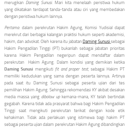
merugikan
Daming Sunusi
. Mari kita menelaah peristiwa hukum
yang dikatakan terdapat tanda-tanda atau ciri yang membedakan
dengan peristiwa hukum lainnya.
Pertama
: dalam perekrutan Hakim Agung, Komisi Yudisial dapat
merekrut dari berbagai kalangan praktisi hukum seperti akademisi,
hakim, dan advokat. Oleh karena itu jabatan
Daming Sunusi
sebagai
Hakim Pengadilan Tinggi (PT) bukanlah sebagai jabatan prioritas
karena Hakim Pengadilan negeripun dapat mendaftar dalam
perekrutan Hakim Agung. Dalam kondisi yang demikian ketika
Daming Sunusi
mengikuti
fit and proper test,
sebagai Hakim PT
memiliki kedudukan yang sama dengan peserta lainnya. Artinya
pada saat itu Daming Sunusi sebagai peserta ujian dari tes
pemilihan Hakim Agung. Sehingga rekomendasi KY akibat desakan
media massa yang
dibolow up
kemana-mana, KY telah bertindak
gegabah. Karena tidak ada prasyarat bahwa bagi Hakim Pengadilan
Tinggi saat mengikuti perekrutan terikat dengan kode etik
kehakiman. Tidak ada perlakuan yang istimewa bagi hakim PT
sebagai peserta ujian dalam perekrutan Hakim Agung dibandingkan