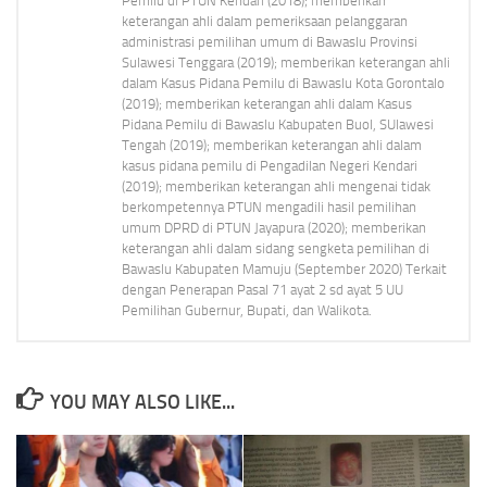
Pemilu di PTUN Kendari (2018); memberikan
keterangan ahli dalam pemeriksaan pelanggaran
administrasi pemilihan umum di Bawaslu Provinsi
Sulawesi Tenggara (2019); memberikan keterangan ahli
dalam Kasus Pidana Pemilu di Bawaslu Kota Gorontalo
(2019); memberikan keterangan ahli dalam Kasus
Pidana Pemilu di Bawaslu Kabupaten Buol, SUlawesi
Tengah (2019); memberikan keterangan ahli dalam
kasus pidana pemilu di Pengadilan Negeri Kendari
(2019); memberikan keterangan ahli mengenai tidak
berkompetennya PTUN mengadili hasil pemilihan
umum DPRD di PTUN Jayapura (2020); memberikan
keterangan ahli dalam sidang sengketa pemilihan di
Bawaslu Kabupaten Mamuju (September 2020) Terkait
dengan Penerapan Pasal 71 ayat 2 sd ayat 5 UU
Pemilihan Gubernur, Bupati, dan Walikota.
YOU MAY ALSO LIKE...