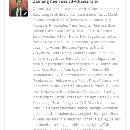
Damang Averroes Al-Khawarizmi
Alumni Magister Hukum Universitas Muslim Indonesia,
Buku yang telah diterbitkan diantaranya: “Carut Marut
Pilkada Serentak 2015 (Bersama Muh. Nursal N.S),
Makassar: Philosophia Press; Seputar Permasalahan
Hukum Pilkada dan Pemilu 2018 – 2019 (Bersama
Baron Harahap & Muh. Nursal NS), Yogyakarta: Lintas
Nalar & Negara Hukum Foundation; “Asas dan Dasar-
dasar Ilmu Hukum (Bersama Apriyanto Nusa),
Yogyakarta: Genta Press; Menetak Sunyi (Kumpulan
Cerpen), Yogyakarta: Buku Litera. Penulis juga editor
sekaligus pengantar dalam beberapa buku: Kumpulan
Asas-Asas Hukum (Amir Ilyas & Muh. Nursal NS);
Perdebatan Hukum Kontemporer (Apriyanto Nusa);
Pembaharuan Hukum Acara Pidana Pasca Putusan MK
(Apriyanto Nusa); Praperadilan Pasca Putusan MK (Amir
Ilyas & Apriyanto Nusa); Justice Collaborator, Strategi
Mengungkap Tindak Pidana Korupsi (Amir Ilyas & Jupri);
Kriminologi, Suatu Pengantar (A.S. Alam & Amir Ilyas).
Adapun aktivitas tambahan lainnya: sebagai konsultan
hukum pihak pemohon pada sengketa hasil pemilihan
Pilkada Makassar di Mahkamah Konsitusi (2018); pernah
memberikan keterangan ahli pada sengketa TUN