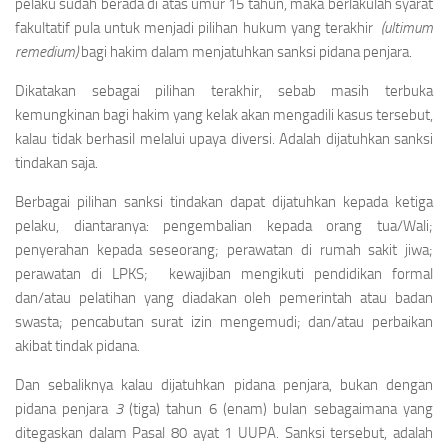
pelaku sudah berada di atas umur 15 tahun, maka berlakulah syarat
fakultatif pula untuk menjadi pilihan hukum yang terakhir
(ultimum
remedium)
bagi hakim dalam menjatuhkan sanksi pidana penjara.
Dikatakan sebagai pilihan terakhir, sebab masih terbuka
kemungkinan bagi hakim yang kelak akan mengadili kasus tersebut,
kalau tidak berhasil melalui upaya diversi. Adalah dijatuhkan sanksi
tindakan saja.
Berbagai pilihan sanksi tindakan dapat dijatuhkan kepada ketiga
pelaku, diantaranya: pengembalian kepada orang tua/Wali;
penyerahan kepada seseorang; perawatan di rumah sakit jiwa;
perawatan di LPKS; kewajiban mengikuti pendidikan formal
dan/atau pelatihan yang diadakan oleh pemerintah atau badan
swasta; pencabutan surat izin mengemudi; dan/atau perbaikan
akibat tindak pidana.
Dan sebaliknya kalau dijatuhkan pidana penjara, bukan dengan
pidana penjara
3
(tiga) tahun 6 (enam) bulan sebagaimana yang
ditegaskan dalam Pasal 80 ayat 1 UUPA. Sanksi tersebut, adalah