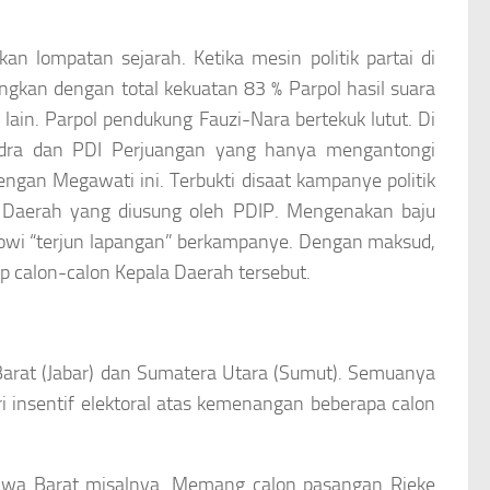
n lompatan sejarah. Ketika mesin politik partai di
angkan dengan total kekuatan 83 % Parpol hasil suara
lain. Parpol pendukung Fauzi-Nara bertekuk lutut. Di
indra dan PDI Perjuangan yang hanya mengantongi
engan Megawati ini. Terbukti disaat kampanye politik
la Daerah yang diusung oleh PDIP. Mengenakan baju
Jokowi “terjun lapangan” berkampanye. Dengan maksud,
 calon-calon Kepala Daerah tersebut.
Barat (Jabar) dan Sumatera Utara (Sumut). Semuanya
i insentif elektoral atas kemenangan beberapa calon
 Jawa Barat misalnya. Memang calon pasangan Rieke