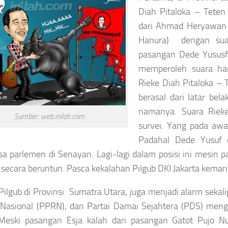
Diah Pitaloka – Tete
dari Ahmad Heryawan 
Hanura) dengan sua
pasangan Dede Yusus
memperoleh suara ha
Rieke Diah Pitaloka –
berasal dari latar bel
namanya. Suara Riek
Sumber: web.inilah.com
survei. Yang pada awa
Padahal Dede Yusuf d
a parlemen di Senayan. Lagi-lagi dalam posisi ini mesin p
i secara beruntun. Pasca kekalahan Pilgub DKI Jakarta kemari
 Pilgub di Provinsi Sumatra Utara, juga menjadi alarm sekali
 Nasional (PPRN), dan Partai Damai Sejahtera (PDS) men
. Meski pasangan Esja kalah dari pasangan Gatot Pujo N