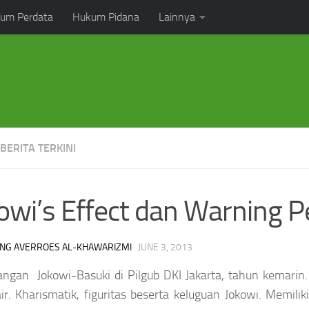
um Perdata
Hukum Pidana
Lainnya
 BERITA TERKINI
owi’s Effect dan Warning 
NG AVERROES AL-KHAWARIZMI
·
JUNE 3, 2013
gan Jokowi-Basuki di Pilgub DKI Jakarta, tahun kemarin. M
ir. Kharismatik, figuritas beserta keluguan Jokowi. Memilik