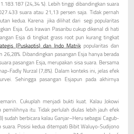
.183.187 (24,34 %). Lebih tinggi dibandingkan suara
7.433 suara atau 21,13 persen saja. Tidak pernah
an kedua. Karena jika dilihat dari segi popularitas
ngkan Esja. Gus Irawan Pasaribu cukup dikenal di hati
ngan Esja di tingkat
grass root
pun kurang tingkat
tegis (Puskaptis) dan Indo Matrik
popularitas dan
 26,28%. Dibandingkan pasangan Esja hanya berada
si suara pasangan Esja, merupakan sisa suara. Bersama
Fadly Nurzal (7,8%). Dalam konteks ini, jelas efek
rvei. Sehingga pasangan Esjapun pada akhirnya
kemarin. Cukuplah menjadi bukti kuat. Kalau Jokowi
milihnya itu. Tidak perlulah diulas lebih jauh efek
B) sudah berbicara kalau Ganjar–Heru sebagai Cagub-
suara. Posisi kedua ditempati Bibit Waluyo-Sudijono