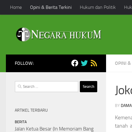
Home
Opini & Berita Terkini
Hukum dan Politik
Huk
Skip to content
FOLLOW:
OPINI &
Search
Jok
for:
BY
DAMA
ARTIKEL TERBARU
Kemenan
BERITA
tanah a
Jalan Ketua Besar (In Memoriam Bang