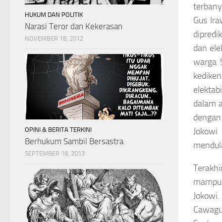
terbany
HUKUM DAN POLITIK
Gus Ir
Narasi Teror dan Kekerasan
dipredi
NOVEMBER 18, 2012
dan ele
warga 
kediken
elekta
dalam a
dengan 
OPINI & BERITA TERKINI
Jokowi
Berhukum Sambil Bersastra
mendula
SEPTEMBER 18, 2013
Terakhi
mampu m
Jokowi.
Cawagub