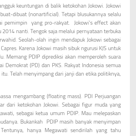
angguk keuntungan di balik ketokohan Jokowi. Jokowi
buat-dibuat (
nonartificial
). Tetapi blusukannya selalu
agai pemimpin yang pro-rakyat.
Jokowi’s effect
akan
ilu 2014 nanti. Tengok saja melalui pernyataan terbuka
wahid. Seolah-olah ingin mendapuk Jokowi sebagai
 Capres. Karena Jokowi masih sibuk ngurusi KJS untuk
ulu. Memang PDIP diprediksi akan memperoleh suara
tai Demokrat (PD) dan PKS. Rakyat Indonesia semua
 itu. Telah menyimpang dari janji dan etika politiknya,
h massa mengambang
(floating mass)
. PDI Perjuangan
r dari ketokohan Jokowi. Sebagai figur muda yang
Megawati, sebagai ketua umum PDIP. Mau melepaskan
 mudanya. Bukankah PDIP masih banyak menyimpan
. Tentunya, hanya Megawati sendirilah yang tahu