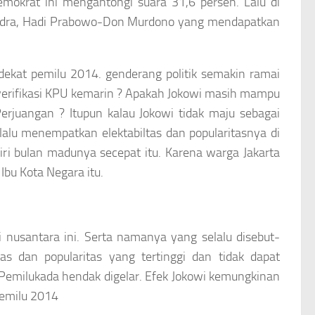
mokrat ini mengantongi suara 31,6 persen. Lalu di
rindra, Hadi Prabowo-Don Murdono yang mendapatkan
dekat pemilu 2014. genderang politik semakin ramai
m verifikasi KPU kemarin ? Apakah Jokowi masih mampu
erjuangan ? Itupun kalau Jokowi tidak maju sebagai
alu menempatkan elektabiltas dan popularitasnya di
ri bulan madunya secepat itu. Karena warga Jakarta
Ibu Kota Negara itu.
i nusantara ini. Serta namanya yang selalu disebut-
as dan popularitas yang tertinggi dan tidak dapat
 Pemilukada hendak digelar. Efek Jokowi kemungkinan
emilu 2014