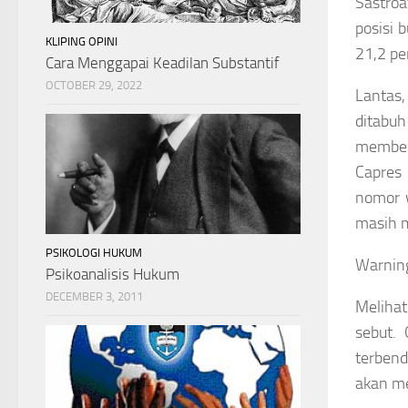
Sastroa
posisi 
KLIPING OPINI
21,2 pe
Cara Menggapai Keadilan Substantif
OCTOBER 29, 2022
Lantas,
ditabuh
memberi
Capres 
nomor w
masih m
PSIKOLOGI HUKUM
Warnin
Psikoanalisis Hukum
DECEMBER 3, 2011
Melihat
sebut. 
terben
akan me