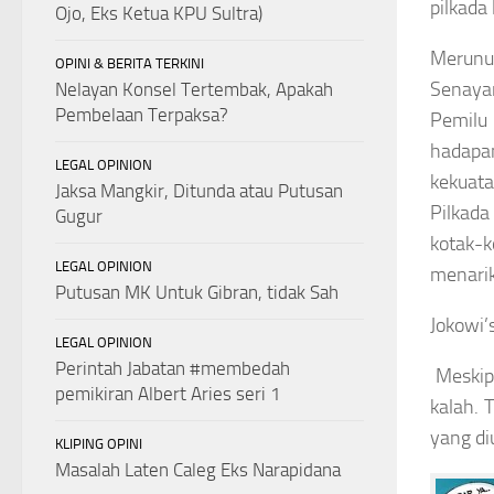
pilkada 
Ojo, Eks Ketua KPU Sultra)
Merunut
OPINI & BERITA TERKINI
Senayan
Nelayan Konsel Tertembak, Apakah
Pembelaan Terpaksa?
Pemilu 
hadapa
LEGAL OPINION
kekuata
Jaksa Mangkir, Ditunda atau Putusan
Pilkada
Gugur
kotak-k
LEGAL OPINION
menarik
Putusan MK Untuk Gibran, tidak Sah
Jokowi’
LEGAL OPINION
Perintah Jabatan #membedah
Meskipu
pemikiran Albert Aries seri 1
kalah. 
yang di
KLIPING OPINI
Masalah Laten Caleg Eks Narapidana