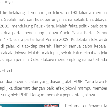
lainnya.
 ke belakang, kemenangan Jokowi di DKI Jakarta merupaka
. Seolah mati dan tidak berfungsi sama sekali. Bisa dibay
2009 mendukung Fauzi-Nara. Malah fakta politik berbicara 
n dua partai pendukung Jokowi-Ahok. Yakni Partai Ger
n 17 % suara partai hasil Pemilu 2009. Kedekatan Jokowi d
 di gelar, di tiap-tiap daerah. Hampir semua calon Kepa
otak ala Jokowi. Malah tidak luput, sekali-kali melibatkan 
 simpati pemilih. Cukup Jokowi mendompleng nama terhadap
s Effect
n dua provinsi calon yang diusung oleh PDIP. Yaitu Jawa 
Tapi jika dicermati dengan baik, efek jokowi mampu member
usung oleh PDIP. Dengan memakai popularitas Jokowi.
Pertama
, di Provinsi