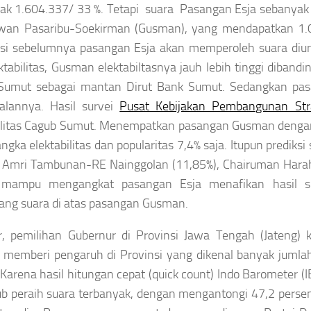
ak 1.604.337/ 33 %. Tetapi suara Pasangan Esja sebanyak 1
awan Pasaribu-Soekirman (Gusman), yang mendapatkan 1.02
ksi sebelumnya pasangan Esja akan memperoleh suara diurut
ktabilitas, Gusman elektabiltasnya jauh lebih tinggi dibandi
Sumut sebagai mantan Dirut Bank Sumut. Sedangkan pasa
alannya. Hasil survei
Pusat Kebijakan Pembangunan Stra
bilitas Cagub Sumut. Menempatkan pasangan Gusman dengan
ngka elektabilitas dan popularitas 7,4% saja. Itupun predik
Amri Tambunan-RE Nainggolan (11,85%), Chairuman Harahap-
 mampu mengangkat pasangan Esja menafikan hasil su
ng suara di atas pasangan Gusman.
r
, pemilihan Gubernur di Provinsi Jawa Tengah (Jateng) 
emberi pengaruh di Provinsi yang dikenal banyak jumlah pe
 Karena hasil hitungan cepat
(quick count)
Indo Barometer (I
 peraih suara terbanyak, dengan mengantongi 47,2 persen 