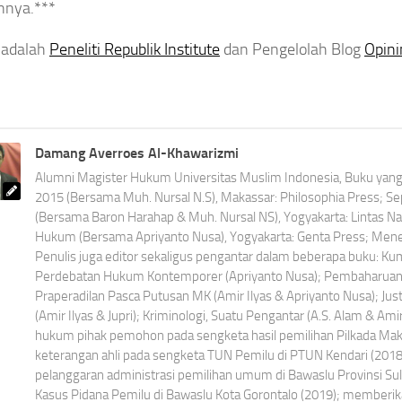
nnya.***
 adalah
Peneliti Republik Institute
dan Pengelolah Blog
Opini
Damang Averroes Al-Khawarizmi
Alumni Magister Hukum Universitas Muslim Indonesia, Buku yang t
2015 (Bersama Muh. Nursal N.S), Makassar: Philosophia Press; 
(Bersama Baron Harahap & Muh. Nursal NS), Yogyakarta: Lintas N
Hukum (Bersama Apriyanto Nusa), Yogyakarta: Genta Press; Menet
Penulis juga editor sekaligus pengantar dalam beberapa buku: K
Perdebatan Hukum Kontemporer (Apriyanto Nusa); Pembaharuan 
Praperadilan Pasca Putusan MK (Amir Ilyas & Apriyanto Nusa); Jus
(Amir Ilyas & Jupri); Kriminologi, Suatu Pengantar (A.S. Alam & Ami
hukum pihak pemohon pada sengketa hasil pemilihan Pilkada Ma
keterangan ahli pada sengketa TUN Pemilu di PTUN Kendari (201
pelanggaran administrasi pemilihan umum di Bawaslu Provinsi Su
Kasus Pidana Pemilu di Bawaslu Kota Gorontalo (2019); memberik