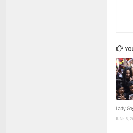
YOU
Lady Ga
JUNE 3, 