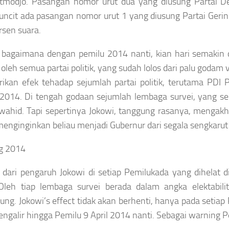
tmodjo. Pasangan nomor urut dua yang diusung Partai De
buncit ada pasangan nomor urut 1 yang diusung Partai Ge
rsen suara.
 bagaimana dengan pemilu 2014 nanti, kian hari semakin 
 oleh semua partai politik, yang sudah lolos dari palu goda
kan efek tehadap sejumlah partai politik, terutama PDI P
2014. Di tengah godaan sejumlah lembaga survei, yang sel
ahid. Tapi sepertinya Jokowi, tanggung rasanya, mengakhi
enginginkan beliau menjadi Gubernur dari segala sengkarut 
g 2014
 dari pengaruh Jokowi di setiap Pemilukada yang dihelat d
Oleh tiap lembaga survei berada dalam angka elektabilit
dung.
Jokowi’s effect
tidak akan berhenti, hanya pada setiap
ngalir hingga Pemilu 9 April 2014 nanti. Sebagai
warning
P