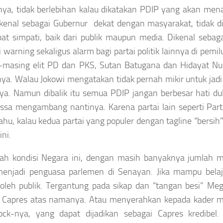
nya, tidak berlebihan kalau dikatakan PDIP yang akan men
kenal sebagai Gubernur dekat dengan masyarakat, tidak di
at simpati, baik dari publik maupun media. Dikenal seb
i
warning
sekaligus
alarm
bagi partai politik lainnya di pem
-masing elit PD dan PKS, Sutan Batugana dan Hidayat Nur
ya. Walau Jokowi mengatakan tidak pernah mikir untuk jadi
a. Namun dibalik itu semua PDIP jangan berbesar hati d
ssa mengambang nantinya. Karena partai lain seperti Par
ahu, kalau kedua partai yang populer dengan
tagline
“bersih”
ini.
gah kondisi Negara ini, dengan masih banyaknya jumla
menjadi penguasa parlemen di Senayan. Jika mampu belaja
 oleh publik. Tergantung pada sikap dan “tangan besi” 
n Capres atas namanya. Atau menyerahkan kepada kader
ock-nya
, yang dapat dijadikan sebagai Capres kredibel