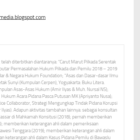
media.blogspot.com
elah diterbitkan diantaranya: “Carut Marut Pilkada Serentak
Seputar Permasalahan Hukum Pilkada dan Pemilu 2018 – 2019
alar & Negara Hukum Foundation; “Asas dan Dasar-dasar Ilmu
ak Sunyi (Kumpulan Cerpen), Yogyakarta: Buku Litera.
umpulan Asas-Asas Hukum (Amir Ilyas & Muh. Nursal NS);
Hukum Acara Pidana Pasca Putusan MK (Apriyanto Nusa);
tice Collaborator, Strategi Mengungkap Tindak Pidana Korupsi
r Ilyas). Adapun aktivitas tambahan lainnya: sebagai konsultan
kassar di Mahkamah Konsitusi (2018); pernah memberikan
8); memberikan keterangan ahli dalam pemeriksaan
lawesi Tenggara (2019); memberikan keterangan ahli dalam
an keterangan ahli dalam Kasus Pidana Pemilu di Bawaslu