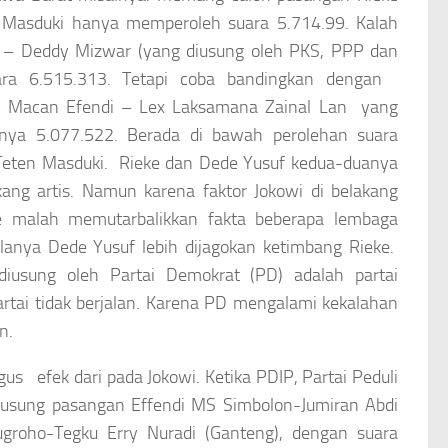
n Masduki hanya memperoleh suara 5.714.99. Kalah
– Deddy Mizwar (yang diusung oleh PKS, PPP dan
ra 6.515.313. Tetapi coba bandingkan dengan
f Macan Efendi – Lex Laksamana Zainal Lan yang
nya 5.077.522. Berada di bawah perolehan suara
 Teten Masduki. Rieke dan Dede Yusuf kedua-duanya
akang artis. Namun karena faktor Jokowi di belakang
e malah memutarbalikkan fakta beberapa lembaga
lanya Dede Yusuf lebih dijagokan ketimbang Rieke.
iusung oleh Partai Demokrat (PD) adalah partai
artai tidak berjalan. Karena PD mengalami kekalahan
n.
gus efek dari pada Jokowi. Ketika PDIP, Partai Peduli
gusung pasangan Effendi MS Simbolon-Jumiran Abdi
ugroho-Tegku Erry Nuradi (Ganteng), dengan suara