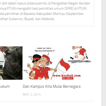
ahli dalam kasus pidana pemilu di Pengadilan Negeri Kendari
ennya PTUN mengadili hasil pemilihan umum DPRD di PTUN
keta pemilihan di Bawaslu Kabupaten Mamuju (September
lihan Gubernur, Bupati, dan Walikota.
rhukum
Dari Kampus Kita Mulai Bernegara
MAY 2, 2014