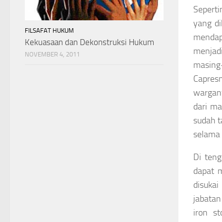
Seperti
yang di
FILSAFAT HUKUM
mendap
Kekuasaan dan Dekonstruksi Hukum
menjad
NOVEMBER 4, 2011
masing
Capresn
wargany
dari ma
sudah t
selama 
Di ten
dapat 
disukai
jabata
iron
st