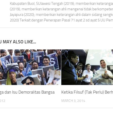
Kabupaten Buol, SUlawesi Tengah (2019); memberikan keterangan 
(2019); memberikan keterangan ahli mengenai tidak berkompet
Jayapura (2020); memberikan keterangan ahli dalam sidang seng
2020) Terkait dengan Penerapan Pasal 71 ayat 2 sd ayat 5 UU Pemi
 MAY ALSO LIKE...
ga dan Isu Demoralitas Bangsa
Ketika Filsuf (Tak Perlu) Be
2012
MARCH 3, 2014