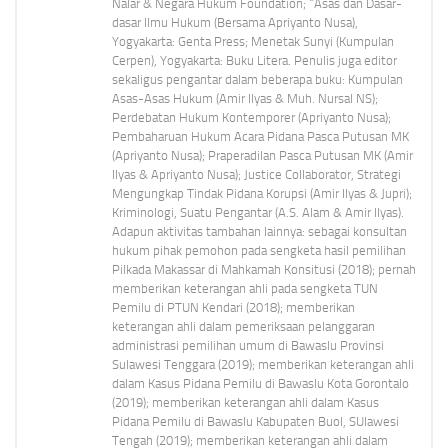
Nalar & Negara Hukum Foundation; “Asas dan Dasar-
dasar Ilmu Hukum (Bersama Apriyanto Nusa),
Yogyakarta: Genta Press; Menetak Sunyi (Kumpulan
Cerpen), Yogyakarta: Buku Litera. Penulis juga editor
sekaligus pengantar dalam beberapa buku: Kumpulan
Asas-Asas Hukum (Amir Ilyas & Muh. Nursal NS);
Perdebatan Hukum Kontemporer (Apriyanto Nusa);
Pembaharuan Hukum Acara Pidana Pasca Putusan MK
(Apriyanto Nusa); Praperadilan Pasca Putusan MK (Amir
Ilyas & Apriyanto Nusa); Justice Collaborator, Strategi
Mengungkap Tindak Pidana Korupsi (Amir Ilyas & Jupri);
Kriminologi, Suatu Pengantar (A.S. Alam & Amir Ilyas).
Adapun aktivitas tambahan lainnya: sebagai konsultan
hukum pihak pemohon pada sengketa hasil pemilihan
Pilkada Makassar di Mahkamah Konsitusi (2018); pernah
memberikan keterangan ahli pada sengketa TUN
Pemilu di PTUN Kendari (2018); memberikan
keterangan ahli dalam pemeriksaan pelanggaran
administrasi pemilihan umum di Bawaslu Provinsi
Sulawesi Tenggara (2019); memberikan keterangan ahli
dalam Kasus Pidana Pemilu di Bawaslu Kota Gorontalo
(2019); memberikan keterangan ahli dalam Kasus
Pidana Pemilu di Bawaslu Kabupaten Buol, SUlawesi
Tengah (2019); memberikan keterangan ahli dalam