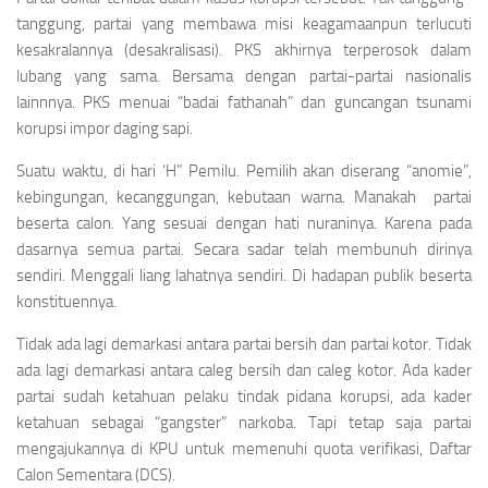
tanggung, partai yang membawa misi keagamaanpun terlucuti
kesakralannya (desakralisasi). PKS akhirnya terperosok dalam
lubang yang sama. Bersama dengan partai-partai nasionalis
lainnnya. PKS menuai “badai fathanah” dan guncangan tsunami
korupsi impor daging sapi.
Suatu waktu, di hari ‘H” Pemilu. Pemilih akan diserang “anomie”,
kebingungan, kecanggungan, kebutaan warna. Manakah partai
beserta calon. Yang sesuai dengan hati nuraninya. Karena pada
dasarnya semua partai. Secara sadar telah membunuh dirinya
sendiri. Menggali liang lahatnya sendiri. Di hadapan publik beserta
konstituennya.
Tidak ada lagi demarkasi antara partai bersih dan partai kotor. Tidak
ada lagi demarkasi antara caleg bersih dan caleg kotor. Ada kader
partai sudah ketahuan pelaku tindak pidana korupsi, ada kader
ketahuan sebagai “
gangster
” narkoba. Tapi tetap saja partai
mengajukannya di KPU untuk memenuhi
quota
verifikasi, Daftar
Calon Sementara (DCS).