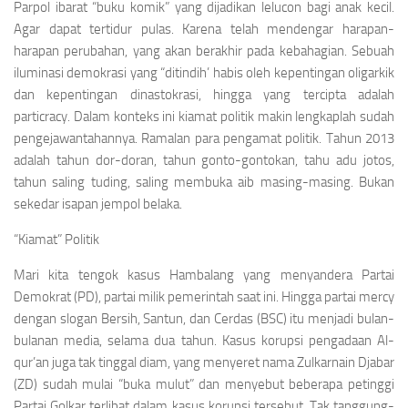
Parpol ibarat “buku komik” yang dijadikan lelucon bagi anak kecil.
Agar dapat tertidur pulas. Karena telah mendengar harapan-
harapan perubahan, yang akan berakhir pada kebahagian. Sebuah
iluminasi demokrasi yang “ditindih’ habis oleh kepentingan oligarkik
dan kepentingan dinastokrasi, hingga yang tercipta adalah
particracy
. Dalam konteks ini kiamat politik makin lengkaplah sudah
pengejawantahannya. Ramalan para pengamat politik. Tahun 2013
adalah tahun dor-doran, tahun gonto-gontokan, tahu adu jotos,
tahun saling tuding, saling membuka aib masing-masing. Bukan
sekedar isapan jempol belaka.
“Kiamat” Politik
Mari kita tengok kasus Hambalang yang menyandera Partai
Demokrat (PD), partai milik pemerintah saat ini. Hingga partai
mercy
dengan slogan Bersih, Santun, dan Cerdas (BSC) itu menjadi bulan-
bulanan media, selama dua tahun. Kasus korupsi pengadaan Al-
qur’an juga tak tinggal diam, yang menyeret nama Zulkarnain Djabar
(ZD) sudah mulai “buka mulut” dan menyebut beberapa petinggi
Partai Golkar terlibat dalam kasus korupsi tersebut. Tak tanggung-