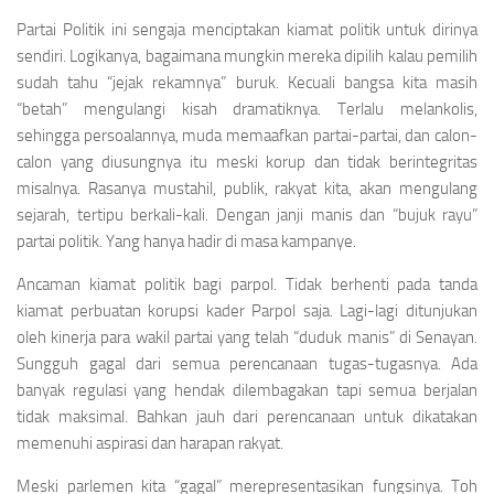
Partai Politik ini sengaja menciptakan kiamat politik untuk dirinya
sendiri. Logikanya, bagaimana mungkin mereka dipilih kalau pemilih
sudah tahu “jejak rekamnya” buruk. Kecuali bangsa kita masih
“betah” mengulangi kisah dramatiknya. Terlalu melankolis,
sehingga persoalannya, muda memaafkan partai-partai, dan calon-
calon yang diusungnya itu meski korup dan tidak berintegritas
misalnya. Rasanya mustahil, publik, rakyat kita, akan mengulang
sejarah, tertipu berkali-kali. Dengan janji manis dan “bujuk rayu”
partai politik. Yang hanya hadir di masa kampanye.
Ancaman kiamat politik bagi parpol. Tidak berhenti pada tanda
kiamat perbuatan korupsi kader Parpol saja. Lagi-lagi ditunjukan
oleh kinerja para wakil partai yang telah “duduk manis” di Senayan.
Sungguh gagal dari semua perencanaan tugas-tugasnya. Ada
banyak regulasi yang hendak dilembagakan tapi semua berjalan
tidak maksimal. Bahkan jauh dari perencanaan untuk dikatakan
memenuhi aspirasi dan harapan rakyat.
Meski parlemen kita “gagal” merepresentasikan fungsinya. Toh