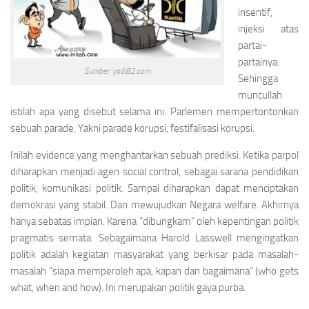
insentif,
injeksi atas
partai-
partainya.
Sumber: yadi82.com
Sehingga
muncullah
istilah apa yang disebut selama ini. Parlemen mempertontonkan
sebuah parade. Yakni parade korupsi, festifalisasi korupsi.
Inilah
evidence
yang menghantarkan sebuah prediksi. Ketika parpol
diharapkan menjadi agen
social control
, sebagai sarana pendidikan
politik, komunikasi politik. Sampai diharapkan dapat menciptakan
demokrasi yang stabil. Dan mewujudkan Negara
welfare
. Akhirnya
hanya sebatas impian. Karena “dibungkam” oleh kepentingan politik
pragmatis semata. Sebagaimana Harold Lasswell mengingatkan
politik adalah kegiatan masyarakat yang berkisar pada masalah-
masalah “siapa memperoleh apa, kapan dan bagaimana”
(who gets
what, when and how).
Ini merupakan politik gaya purba.