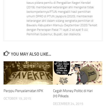
kasus pidana pemilu di Pengadilan Negeri Kendari
(2019); memberikan keterangan ahli mengenai tidak
berkompetennya PTUN mengadili hasil pemilihan
umum DPRD di PTUN Jayapura (2020); memberikan
keterangan ahli dalam sidang sengketa pemilihan di
Bawaslu Kabupaten Mamuju (September 2020) Terkait
dengan Penerapan Pasal 71 ayat 2 sd ayat 5 UU
Pemilihan Gubernur, Bupati, dan Walikota.
YOU MAY ALSO LIKE...
Perppu Penyelamatan KPK
Cegah Money Politic di Hari
(H) Pilkada
OCTOBER 19, 2015
DECEMBER 24, 2015