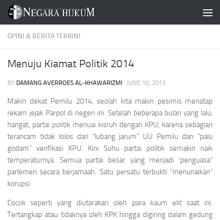
Skip to content
OPINI & BERITA TERKINI
Menuju Kiamat Politik 2014
BY
DAMANG AVERROES AL-KHAWARIZMI
·
JUNE 10, 2013
Makin dekat Pemilu 2014, seolah kita makin pesimis menatap
rekam jejak Parpol di negeri ini. Setelah beberapa bulan yang lalu,
hangat, partai politik menuai kisruh dengan KPU, karena sebagian
terancam tidak lolos dari “lubang jarum” UU Pemilu dan “palu
godam” verifikasi KPU. Kini Suhu partai politik semakin naik
temperaturnya. Semua partai besar yang menjadi ‘penguasa”
parlemen secara berjamaah. Satu persatu terbukti “menunaikan”
korupsi.
Cocok seperti yang diutarakan oleh para kaum elit saat ini.
Tertangkap atau tidaknya oleh KPK hingga digiring dalam gedung