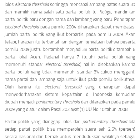
lolos
electoral threshold
sehingga mencapai ambang batas suara 3%
dan memilih nama salah satu partai politik itu.
Ketiga,
mendirikan
partai politik baru dengan nama dan lambang yang baru. Penerapan
electoral threshold
pada pemilu 2004 diharapkan dapat membatasi
jumlah partai politik yang ikut berpartisi pada pemilu 2009. Akan
tetapi, harapan itu terbantahkan dengan kenyataan bahwa peserta
pemilu 2009 justru bertambah menjadi 38 partai politik ditambah 6
partai lokal Aceh. Padahal hanya 7 (tujuh) partai politik yang
memenuhi standar
electoral
threshold
, hal ini disebabkan karena
partai politik yang tidak memenuhi standar 3% cukup mengganti
nama partai dan lambang saja untuk ikut pada pemilu berikutnya.
Oleh karena itu
electoral threshold
yang diharapkan dapat
menyederhanakan sistem kepartaian di Indonesia kemudian
diubah menjadi
parliamentary threshold
dan diterapkan pada pemilu
2009 yang diatur dalam Pasal 202 ayat (1) UU No.10 tahun 2008.
Partai politik yang dianggap lolos dari
parliamentary threshold
bila
setiap partai politik bisa memperoleh suara sah 2,5% (persen)
secara nasional dan berhak untuk mendudukkan wakilnya sebagai