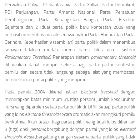
Perwakilan Rakyat RI diantaranya Partai Golkar, Partai Demokrat,
PDI Perjuangan, Partai Amanat Nasional, Partai Persatuan
Pembangunan, Partai Kebangkitan Bangsa, Partai Keadilan
Sejahtera dan 2 (dua) partai politik baru kontestan 2009 yang
berhasil menembus masuk senayan yakni Partai Hanura dan Partai
Gerindra. Keberhasilan 9 (sembilan) partai politik dalam menembus
senayan tidaklah mudah karena harus lolos dari sistem
Parliamentary Thres
h
ol
d
. Penerapan sistem
parl
ia
mentary t
h
reshold
diharapkan dapat menjadi seleksi bagi partai-partai kontestan
pemilu dan secara tidak langsung sebagai alat yang membatasi
pembentukan partai politik yang menjamur.
Pada pemilu 2004 dikenal istilah
Electoral threshold
dengan
menerapkan batas minimum 3% (tiga persen) jumlah keseluruhan
kursi yang diperoleh setiap partai politik di DPR. Setiap partai politik
yang lolos
electoral threshold
secara otomatis akan mengikuti pemilu
berikutnya. Akan tetapi, bagi partai politik yang tidak lolos diberikan
3 (tiga) opsi:
pertama,
bergabung dengan partai yang lolos
electoral
threshold
.
Kedua,
bergabung dengan sesama partai politik yang tidak