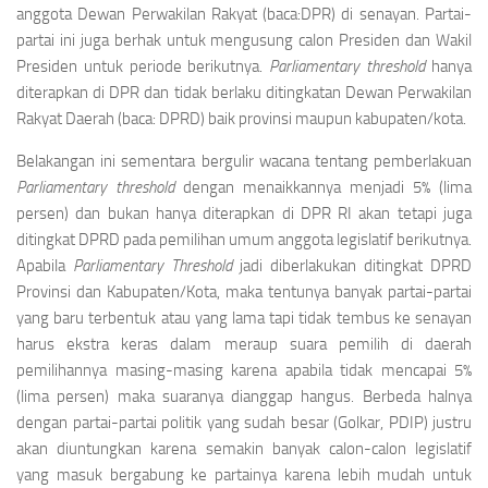
anggota Dewan Perwakilan Rakyat (baca:DPR) di senayan. Partai-
partai ini juga berhak untuk mengusung calon Presiden dan Wakil
Presiden untuk periode berikutnya.
Parliamentary threshold
hanya
diterapkan di DPR dan tidak berlaku ditingkatan Dewan Perwakilan
Rakyat Daerah (baca: DPRD) baik provinsi maupun kabupaten/kota.
Belakangan ini sementara bergulir wacana tentang pemberlakuan
Parl
ia
mentary t
h
res
h
ol
d
dengan menaikkannya menjadi 5% (lima
persen) dan bukan hanya diterapkan di DPR RI akan tetapi juga
ditingkat DPRD pada pemilihan umum anggota legislatif berikutnya.
Apabila
Parl
ia
mentary T
h
res
h
o
ld
jadi diberlakukan ditingkat DPRD
Provinsi dan Kabupaten/Kota, maka tentunya banyak partai-partai
yang baru terbentuk atau yang lama tapi tidak tembus ke senayan
harus ekstra keras dalam meraup suara pemilih di daerah
pemilihannya masing-masing karena apabila tidak mencapai 5%
(lima persen) maka suaranya dianggap hangus. Berbeda halnya
dengan partai-partai politik yang sudah besar (Golkar, PDIP) justru
akan diuntungkan karena semakin banyak calon-calon legislatif
yang masuk bergabung ke partainya karena lebih mudah untuk