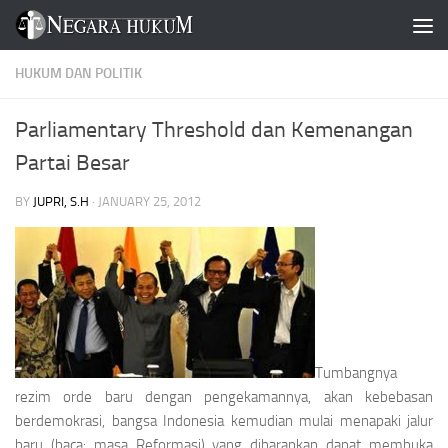
Skip to content
HUKUM DAN POLITIK
Parliamentary Threshold dan Kemenangan
Partai Besar
BY
JUPRI, S.H
·
JANUARY 25, 2012
Tumbangnya
rezim orde baru dengan pengekamannya, akan kebebasan
berdemokrasi, bangsa Indonesia kemudian mulai menapaki jalur
baru (baca: masa Reformasi) yang diharapkan dapat membuka