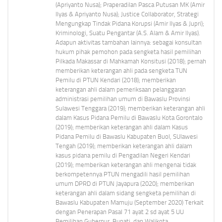
(Apriyanto Nusa); Praperadilan Pasca Putusan MK (Amir
Ilyas & Apriyanto Nusa); Justice Collaborator, Strategi
Mengungkap Tindak Pidana Korupsi (Amir Ilyas & Jupri);
Kriminologi, Suatu Pengantar (A.S. Alam & Amir Ilyas).
Adapun aktivitas tambahan lainnya: sebagai konsultan
hukum pihak pemohon pada sengketa hasil pemilihan
Pilkada Makassar di Mahkamah Konsitusi (2018); pernah
memberikan keterangan ahli pada sengketa TUN
Pemilu di PTUN Kendari (2018); memberikan
keterangan ahli dalam pemeriksaan pelanggaran
administrasi pemilihan umum di Bawaslu Provinsi
Sulawesi Tenggara (2019); memberikan keterangan ahli
dalam Kasus Pidana Pemilu di Bawaslu Kota Gorontalo
(2019); memberikan keterangan ahli dalam Kasus
Pidana Pemilu di Bawaslu Kabupaten Buol, SUlawesi
Tengah (2019); memberikan keterangan ahli dalam
kasus pidana pemilu di Pengadilan Negeri Kendari
(2019); memberikan keterangan ahli mengenai tidak
berkompetennya PTUN mengadili hasil pemilihan
umum DPRD di PTUN Jayapura (2020); memberikan
keterangan ahli dalam sidang sengketa pemilihan di
Bawaslu Kabupaten Mamuju (September 2020) Terkait
dengan Penerapan Pasal 71 ayat 2 sd ayat 5 UU
Pemilihan Gubernur, Bupati, dan Walikota.