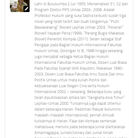
Lahir di Bulukumba 2 Juli 1955, Menamatkan S1, S2 dan
Program Doktor PPS Unhas 2003- 2008. Adalah
Professor Hukum yang suka Sastra terbukti sudah tiga
novel yang telah terbit dari buah tangannya: “Putri
Bawakaraeng” (Novel) Lephas Unhas 2003; “Pelarian”
(Novel) Yayasan Pena (1999); “Perang Bugis Makassar,
(Novel) Penerbit Kompas (2011). Selain sebagai Staf
Pengajar pada Bagian Hukum Internasional Fakultas
Hukum Unhas, Golongan IV B, 1998 hingga sekarang,
juga menjabat sebagai Ketua Bagian Hukum
Internasional Fakultas Hukum Unhas; Dosen Luar Biasa
Pada Fakultas Syariah IAIN Alauddin, Makassar 1990-
2003; Dosen Luar Biasa Fakultas Ilmu Sosial Dan Ilmu
Politik Unhas untuk mata kuliah Politik dan
Kebijaksanaan Luar Negeri Cina serta Hukum
Internasional 2002 – sekarang. Beberapa buku yang
telah dipublikasikan antara lain “Sengketa Asia Timur”
Lephas-Unhas 2000. Tulisannya juga dapat ditemui
dalam beberapa Harian: Pedoman Rakyat (kolumnis
masalah-masalah internasional), pernah dimuat
tulisannya di Harian: Fajar dan Kompas semenjak
mahasiswa; menulis pada beberapa jurnal diantaranya
Amannagappa, Jurisdictionary dan Jurnal Ilmiah