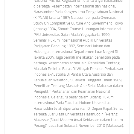
Nasional Prisma. Kegiatan lain diantaranya: narasumber
diberbagai kesempatan internasional dan nasional,
Narasumber Pada Kongres Ilmu Pengetahuan Nasional
(KIPNAS) Jakarta 1987; Narasumber pada Overseas
Study On Comparative Culture And Government Tokyo
(Jepang) 1994; Shourt Course Hubungan Internasional
PAU Universitas Gajah Mada Yogayakarta 1990;
Seminar Hukum Internasional Publik Universitas
Padjajaran Bandung 1992; Seminar Hukum dan
Hubungan Internasional Departemen Luar Negeri RI
Jakarta 2004. Juga pernah melakukan penelitian pada
berbagai kesempatan antara lain: Penelitian Tentang
Masalah Pelintas Batas Di Wilayah Perairan Perbatasan
Indonesia-Australia Di Pantai Utara Australia dan
Kepualauan Wakatobi, Sulawesi Tenggara Tahun 1989;
Penelitian Tentang Masalah Alur Selat Makassar dalam
Perspektif Pertahanan dan Keamanan Nasional
Indonesia. Gelar guru besar dalam Bidang Hukum
Internasional Pada Fakultas Hukum Universitas
Hasanuddin telah dipertahankan Di Depan Rapat Senat
Terbuka Luar Biasa Universitas Hasanuddin “Perang
Makassar (Studi Modern Awal Kebiasaan dalam Hukum
Perang)” pada hari Selasa 2 November 2010 (Makassar).