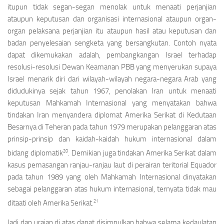
itupun tidak segan-segan menolak untuk menaati perjanjian
ataupun keputusan dan organisasi internasional ataupun organ-
organ pelaksana perjanjian itu ataupun hasil atau keputusan dan
badan penyelesaian sengketa yang bersangkutan. Contoh nyata
dapat dikemukakan adalah, pembangkangan Israel terhadap
resolusi-resolusi Dewan Keamanan PBB yang menyerukan supaya
Israel menarik diri dari wilayah-wilayah negara-negara Arab yang
didudukinya sejak tahun 1967, penolakan Iran untuk menaati
keputusan Mahkamah Internasional yang menyatakan bahwa
tindakan Iran menyandera diplomat Amerika Serikat di Kedutaan
Besarnya di Teheran pada tahun 1979 merupakan pelanggaran atas
prinsip-prinsip dan kaidah-kaidah hukum internasional dalam
20
bidang diplomatik
. Demikian juga tindakan Amerika Serikat dalam
kasus pemasangan ranjau-ranjau laut di perairan teritorial Equador
pada tahun 1989 yang oleh Mahkamah Internasional dinyatakan
sebagai pelanggaran atas hukum internasional, ternyata tidak mau
21
ditaati oleh Amerika Serikat.
Jadi dan uraian di atas dapat disimpulkan bahwa selama kedaulatan