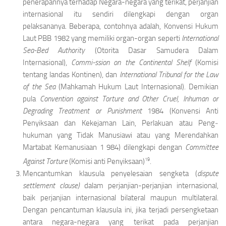
penerapannya terhadap Negara-­negara yang terikat, perjanjian
internasional itu sendiri dilengkapi dengan organ
pelaksananya. Beberapa, contohnya adalah, Konvensi Hukum
Laut PBB 1982 yang memiliki organ-organ seperti
International
Sea-Bed Authority
(Otorita Dasar Samudera Dalam
Internasional),
Commi-ssion on the Continental Shelf
(Komisi
tentang landas Kontinen), dan
International Tribunal for the Law
of the Sea
(Mahkamah Hukum Laut Internasional). Demikian
pula
Convention against Torture and Other Cruel, Inhuman or
Degrading Treatment or Punishment
1984
(Konvensi Anti
Penyiksaan dan Kekejaman Lain, Perlakuan atau Peng­
hukuman yang Tidak Manusiawi atau yang Merendahkan
Martabat Kemanusiaan 1 984) dilengkapi dengan
Committee
19
Against Torture
(Komisi anti Penyiksaan)
.
Mencantumkan klausula penyelesaian sengketa (
dispute
settlement clause)
dalam perjanjian-perjanjian inter­nasional,
baik perjanjian internasional bilateral maupun multilateral.
Dengan pencantuman klausula ini, jika terjadi persengketaan
antara negara-negara yang terikat pada perjanjian