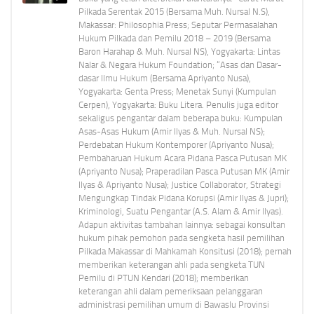
Pilkada Serentak 2015 (Bersama Muh. Nursal N.S),
Makassar: Philosophia Press; Seputar Permasalahan
Hukum Pilkada dan Pemilu 2018 – 2019 (Bersama
Baron Harahap & Muh. Nursal NS), Yogyakarta: Lintas
Nalar & Negara Hukum Foundation; “Asas dan Dasar-
dasar Ilmu Hukum (Bersama Apriyanto Nusa),
Yogyakarta: Genta Press; Menetak Sunyi (Kumpulan
Cerpen), Yogyakarta: Buku Litera. Penulis juga editor
sekaligus pengantar dalam beberapa buku: Kumpulan
Asas-Asas Hukum (Amir Ilyas & Muh. Nursal NS);
Perdebatan Hukum Kontemporer (Apriyanto Nusa);
Pembaharuan Hukum Acara Pidana Pasca Putusan MK
(Apriyanto Nusa); Praperadilan Pasca Putusan MK (Amir
Ilyas & Apriyanto Nusa); Justice Collaborator, Strategi
Mengungkap Tindak Pidana Korupsi (Amir Ilyas & Jupri);
Kriminologi, Suatu Pengantar (A.S. Alam & Amir Ilyas).
Adapun aktivitas tambahan lainnya: sebagai konsultan
hukum pihak pemohon pada sengketa hasil pemilihan
Pilkada Makassar di Mahkamah Konsitusi (2018); pernah
memberikan keterangan ahli pada sengketa TUN
Pemilu di PTUN Kendari (2018); memberikan
keterangan ahli dalam pemeriksaan pelanggaran
administrasi pemilihan umum di Bawaslu Provinsi