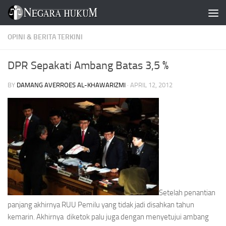
Skip to content
OPINI & BERITA TERKINI
DPR Sepakati Ambang Batas 3,5 %
BY
DAMANG AVERROES AL-KHAWARIZMI
·
APRIL 12, 2012
Setelah penantian
panjang akhirnya RUU Pemilu yang tidak jadi disahkan tahun
kemarin. Akhirnya diketok palu juga dengan menyetujui ambang