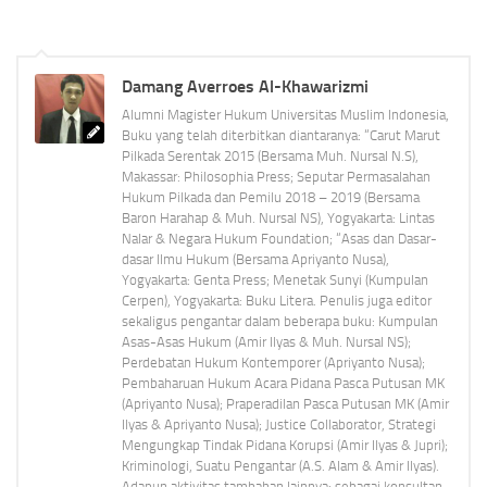
Damang Averroes Al-Khawarizmi
Alumni Magister Hukum Universitas Muslim Indonesia,
Buku yang telah diterbitkan diantaranya: “Carut Marut
Pilkada Serentak 2015 (Bersama Muh. Nursal N.S),
Makassar: Philosophia Press; Seputar Permasalahan
Hukum Pilkada dan Pemilu 2018 – 2019 (Bersama
Baron Harahap & Muh. Nursal NS), Yogyakarta: Lintas
Nalar & Negara Hukum Foundation; “Asas dan Dasar-
dasar Ilmu Hukum (Bersama Apriyanto Nusa),
Yogyakarta: Genta Press; Menetak Sunyi (Kumpulan
Cerpen), Yogyakarta: Buku Litera. Penulis juga editor
sekaligus pengantar dalam beberapa buku: Kumpulan
Asas-Asas Hukum (Amir Ilyas & Muh. Nursal NS);
Perdebatan Hukum Kontemporer (Apriyanto Nusa);
Pembaharuan Hukum Acara Pidana Pasca Putusan MK
(Apriyanto Nusa); Praperadilan Pasca Putusan MK (Amir
Ilyas & Apriyanto Nusa); Justice Collaborator, Strategi
Mengungkap Tindak Pidana Korupsi (Amir Ilyas & Jupri);
Kriminologi, Suatu Pengantar (A.S. Alam & Amir Ilyas).
Adapun aktivitas tambahan lainnya: sebagai konsultan