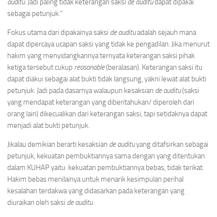
auditu
. Jadi paling tidak keterangan saksi
de auditu
dapat dipakai
sebagai petunjuk.”
Fokus utama dari dipakainya saksi
de auditu
adalah sejauh mana
dapat dipercaya ucapan saksi yang tidak ke pengadilan. Jika menurut
hakim yang menyidangkannya ternyata keterangan saksi pihak
ketiga tersebut cukup
reasonable
(beralasan). Keterangan saksi itu
dapat diakui sebagai alat bukti tidak langsung, yakni lewat alat bukti
petunjuk. Jadi pada dasarnya walaupun kesaksian
de auditu
(saksi
yang mendapat keterangan yang diberitahukan/ diperoleh dari
orang lain) dikecualikan dari keterangan saksi, tapi setidaknya dapat
menjadi alat bukti petunjuk.
Jikalau demikian berarti kesaksian
de auditu
yang ditafsirkan sebagai
petunjuk, kekuatan pembuktiannya sama dengan yang ditentukan
dalam KUHAP yaitu kekuatan pembuktiannya bebas, tidak terikat.
Hakim bebas menilainya untuk menarik kesimpulan perihal
kesalahan terdakwa yang didasarkan pada keterangan yang
diuraikan oleh saksi
de auditu
.