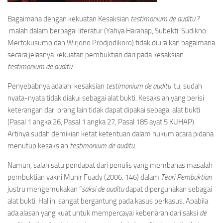
Bagaimana dengan kekuatan Kesaksian
testimonium de auditu
?
malah dalam berbagai literatur (Yahya Harahap, Subekti, Sudikno
Mertokusumo dan Wirjono Prodjodikoro) tidak diuraikan bagaimana
secara jelasnya kekuatan pembuktian dari pada kesaksian
testimonium de auditu.
Penyebabnya adalah kesaksian
testimonium de auditu
itu, sudah
nyata-nyata tidak diakui sebagai alat bukti. Kesaksian yang berisi
keterangan dari orang lain tidak dapat dipakai sebagai alat bukti
(Pasal 1 angka 26, Pasal 1 angka 27, Pasal 185 ayat 5 KUHAP).
Artinya sudah demikian ketat ketentuan dalam hukum acara pidana
menutup kesaksian
testimonium de auditu
.
Namun, salah satu pendapat dari penulis yang membahas masalah
pembuktian yakni Munir Fuady (2006: 146) dalam
Teori Pembuktian
justru mengemukakan “
saksi de auditu
dapat dipergunakan sebagai
alat bukti. Hal ini sangat bergantung pada kasus perkasus. Apabila
ada alasan yang kuat untuk mempercayai kebenaran dari saksi
de