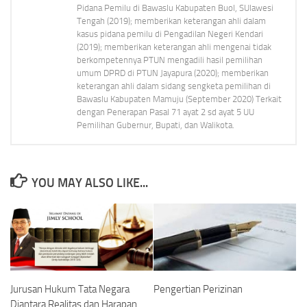
Pidana Pemilu di Bawaslu Kabupaten Buol, SUlawesi
Tengah (2019); memberikan keterangan ahli dalam
kasus pidana pemilu di Pengadilan Negeri Kendari
(2019); memberikan keterangan ahli mengenai tidak
berkompetennya PTUN mengadili hasil pemilihan
umum DPRD di PTUN Jayapura (2020); memberikan
keterangan ahli dalam sidang sengketa pemilihan di
Bawaslu Kabupaten Mamuju (September 2020) Terkait
dengan Penerapan Pasal 71 ayat 2 sd ayat 5 UU
Pemilihan Gubernur, Bupati, dan Walikota.
YOU MAY ALSO LIKE...
Jurusan Hukum Tata Negara
Pengertian Perizinan
Diantara Realitas dan Harapan