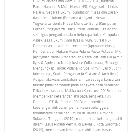
Hukum Pilkada dan Pemilu 2018 – 2019 (Bersama
Baron Harahap & Muh. Nursal NS), Yogyakarta: Lintas
Nalar & Negara Hukum Foundation; “Asas dan Dasar-
dasar Ilmu Hukum (Bersama Apriyanto Nusa),
Yogyakarta: Genta Press; Menetak Sunyi (Kumpulan
Cerpen), Yogyakarta: Buku Litera. Penulis juga editor
sekaligus pengantar dalam beberapa buku: Kumpulan
Asas-Asas Hukum (Amir Ilyas & Muh. Nursal NS);
Perdebatan Hukum Kontemporer (Apriyanto Nusa);
Pembaharuan Hukum Acara Pidana Pasca Putusan MK
(Apriyanto Nusa); Praperadilan Pasca Putusan MK (Amir
Ilyas & Apriyanto Nusa); Justice Collaborator, Strategi
Mengungkap Tindak Pidana Korupsi (Amir Ilyas & Jupri);
Kriminologi, Suatu Pengantar (A.S. Alam & Amir Ilyas).
Adapun aktivitas tambahan lainnya: sebagai konsultan
hukum pihak pemohon pada sengketa hasil pemilihan
Pilkada Makassar di Mahkamah Konsitusi (2018); pernah
memberikan keterangan ahli pada sengketa TUN
Pemilu di PTUN Kendari (2018); memberikan
keterangan ahli dalam pemeriksaan pelanggaran
administrasi pemilihan umum di Bawaslu Provinsi
Sulawesi Tenggara (2019); memberikan keterangan ahli
dalam Kasus Pidana Pemilu di Bawaslu Kota Gorontalo
(2019); memberikan keterangan ahli dalam Kasus