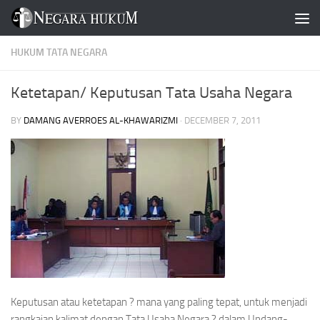
Skip to content
HUKUM TATA NEGARA
Ketetapan/ Keputusan Tata Usaha Negara
BY
DAMANG AVERROES AL-KHAWARIZMI
·
DECEMBER 7, 2011
Keputusan atau ketetapan ? mana yang paling tepat, untuk menjadi
rangkaian kalimat dengan Tata Usaha Negara ? dalam Undang-