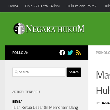
Home
Opini & Berita Terkini
Hukum dan Politik
Huk
Skip to content
FOLLOW:
PSIKOL
Search
Mas
for:
Hu
ARTIKEL TERBARU
BERITA
BY
DAMA
Jalan Ketua Besar (In Memoriam Bang