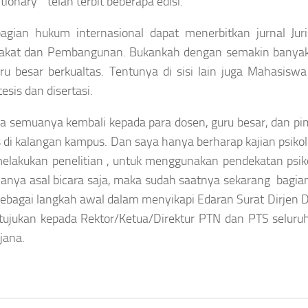
ctionary” telah terbit beberapa edisi.
bagian hukum internasional dapat menerbitkan jurnal Jur
kat dan Pembangunan. Bukankah dengan semakin banyaknya 
ru besar berkualtas. Tentunya di sisi lain juga Mahasisw
 tesis dan disertasi.
a semuanya kembali kepada para dosen, guru besar, dan 
 di kalangan kampus. Dan saya hanya berharap kajian psik
elakukan penelitian , untuk menggunakan pendekatan psiko
hanya asal bicara saja, maka sudah saatnya sekarang bag
 sebagai langkah awal dalam menyikapi Edaran Surat Dirjen
tujukan kepada Rektor/Ketua/Direktur PTN dan PTS seluruh
jana.