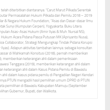
elah diterbitkan diantaranya: “Carut Marut Pilkada Serentak
Seputar Permasalahan Hukum Pilkada dan Pemilu 2018 – 2019
alar & Negara Hukum Foundation; “Asas dan Dasar-dasar Ilmu
ak Sunyi (Kumpulan Cerpen), Yogyakarta: Buku Litera.
umpulan Asas-Asas Hukum (Amir Ilyas & Muh. Nursal NS);
Hukum Acara Pidana Pasca Putusan MK (Apriyanto Nusa);
tice Collaborator, Strategi Mengungkap Tindak Pidana Korupsi
r Ilyas). Adapun aktivitas tambahan lainnya: sebagai konsultan
kassar di Mahkamah Konsitusi (2018); pernah memberikan
8); memberikan keterangan ahli dalam pemeriksaan
lawesi Tenggara (2019); memberikan keterangan ahli dalam
an keterangan ahli dalam Kasus Pidana Pemilu di Bawaslu
ahli dalam kasus pidana pemilu di Pengadilan Negeri Kendari
ennya PTUN mengadili hasil pemilihan umum DPRD di PTUN
keta pemilihan di Bawaslu Kabupaten Mamuju (September
lihan Gubernur, Bupati, dan Walikota.