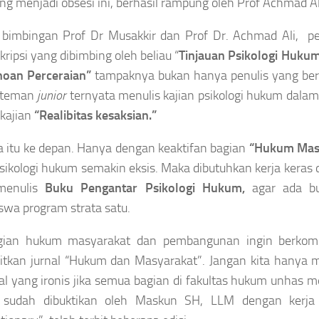
ng menjadi obsesi ini, berhasil rampung oleh Prof Achmad A
 bimbingan Prof Dr Musakkir dan Prof Dr. Achmad Ali, pe
kripsi yang dibimbing oleh beliau “
Tinjauan Psikologi Huku
oan Perceraian”
tampaknya bukan hanya penulis yang bera
-teman
junior
ternyata menulis kajian psikologi hukum dalam 
kajian
“Realibitas kesaksian.”
 itu ke depan. Hanya dengan keaktifan bagian
“Hukum Mas
psikologi hukum semakin eksis. Maka dibutuhkan kerja keras 
menulis
Buku Pengantar Psikologi Hukum,
agar ada bu
wa program strata satu.
agian hukum masyarakat dan pembangunan ingin berkomp
tkan jurnal “Hukum dan Masyarakat”. Jangan kita hanya 
al yang ironis jika semua bagian di fakultas hukum unhas me
u sudah dibuktikan oleh Maskun SH, LLM dengan kerja 