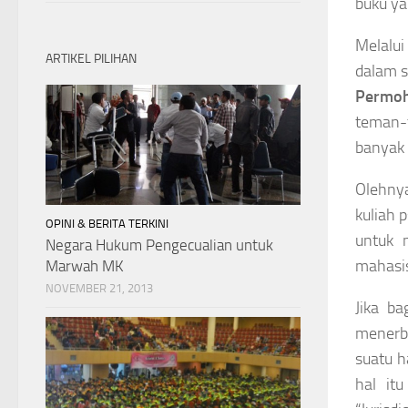
buku ya
Melalui
ARTIKEL PILIHAN
dalam s
Permoh
teman
banyak 
Olehnya
kuliah 
OPINI & BERITA TERKINI
untuk 
Negara Hukum Pengecualian untuk
mahasis
Marwah MK
NOVEMBER 21, 2013
Jika b
menerbi
suatu h
hal it