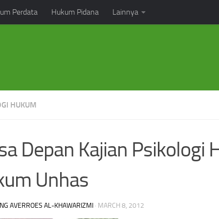
um Perdata
Hukum Pidana
Lainnya
OGI HUKUM
a Depan Kajian Psikologi 
kum Unhas
NG AVERROES AL-KHAWARIZMI
·
MARCH 8, 2012