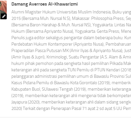
Damang Averroes Al-Khawarizmi
Alumni Magister Hukum Universitas Muslim Indonesia, Buku yang t
2015 (Bersama Muh. Nursal N.S), Makassar: Philosophia Press; 
(Bersama Baron Harahap & Muh. Nursal NS), Yogyakarta: Lintas N
Hukum (Bersama Apriyanto Nusa), Yogyakarta: Genta Press; Menet
Penulis juga editor sekaligus pengantar dalam beberapa buku: K
Perdebatan Hukum Kontemporer (Apriyanto Nusa); Pembaharuan 
Praperadilan Pasca Putusan MK (Amir Ilyas & Apriyanto Nusa); Jus
(Amir Ilyas & Jupri); Kriminologi, Suatu Pengantar (A.S. Alam & Ami
hukum pihak pemohon pada sengketa hasil pemilihan Pilkada Ma
keterangan ahli pada sengketa TUN Pemilu di PTUN Kendari (201
pelanggaran administrasi pemilihan umum di Bawaslu Provinsi Su
Kasus Pidana Pemilu di Bawaslu Kota Gorontalo (2019); memberik
Kabupaten Buol, SUlawesi Tengah (2019); memberikan keterangan 
(2019); memberikan keterangan ahli mengenai tidak berkompet
Jayapura (2020); memberikan keterangan ahli dalam sidang seng
2020) Terkait dengan Penerapan Pasal 71 ayat 2 sd ayat 5 UU Pemi