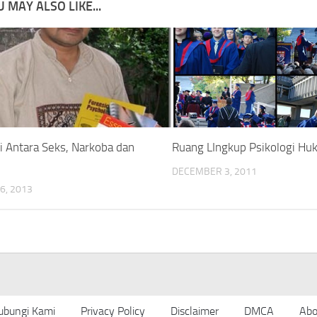
 MAY ALSO LIKE...
i Antara Seks, Narkoba dan
Ruang LIngkup Psikologi H
DECEMBER 3, 2011
6, 2013
ubungi Kami
Privacy Policy
Disclaimer
DMCA
Abo