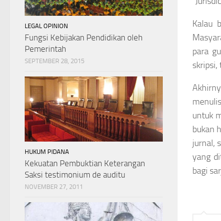
“Jurisdi
Kalau 
LEGAL OPINION
Masyara
Fungsi Kebijakan Pendidikan oleh
Pemerintah
para gu
SEPTEMBER 28, 2015
skripsi,
Akhirny
menulis
untuk m
bukan 
jurnal,
HUKUM PIDANA
yang di
Kekuatan Pembuktian Keterangan
bagi sar
Saksi testimonium de auditu
NOVEMBER 27, 2011